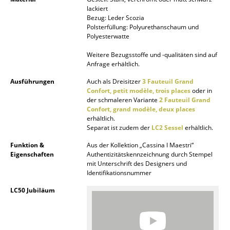
Akkuleuchten
lackiert
Bezug: Leder Scozia
Polsterfüllung: Polyurethanschaum und
... alle Leuchten
Polyesterwatte
Betten
Weitere Bezugsstoffe und -qualitäten sind auf
Anfrage erhältlich.
Doppelbetten
Ausführungen
Auch als Dreisitzer
3 Fauteuil Grand
Confort, petit modèle, trois places
oder in
Einzelbetten
der schmaleren Variante
2 Fauteuil Grand
Confort, grand modèle, deux places
Stapelbetten
erhältlich.
Separat ist zudem der
LC2 Sessel
erhältlich.
Kinderbetten
Funktion &
Aus der Kollektion „Cassina I Maestri“
Eigenschaften
Authentizitätskennzeichnung durch Stempel
Nachttische & Bettzubehör
mit Unterschrift des Designers und
Identifikationsnummer
... alle Betten
LC50 Jubiläum
Accessoires
Uhren