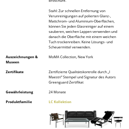
Broschüre.
Räume
Stahl: Zur schnellen Entfernung von
Verunreinigungen auf polierten Glanz-,
Zuhause
Mattchrom- und Aluminium-Oberflächen,
können Sie jeden Glasreiniger auf einem
sauberen, weichen Lappen verwenden und
Wohnzimmer
danach die Oberfläche mit einem weichen
Tuch trockenreiben. Keine Lösungs- und
Esszimmer
Scheuermittel verwenden.
Schlafzimmer
Auszeichnungen &
MoMA Collection, New York
Museen
Kinderzimmer
Zertifikate
Zertifizierte Qualitätskontrolle durch „I
Maestri“ Stempel und Signatur des Autors
Arbeitszimmer
Greenguard Zertifikat
Diele
Gewährleistung
24 Monate
Badezimmer
Produktfamilie
LC Kollektion
Stauraum
Balkon & Garten