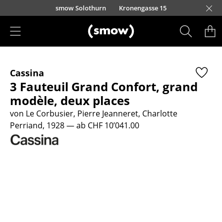
Direkt zum Inhalt
smow Solothurn
Kronengasse 15
Produkte
Cassina
Sitzmöbel
3 Fauteuil Grand Confort, grand
Esszimmerstühle
modèle, deux places
von Le Corbusier, Pierre Jeanneret, Charlotte
Sofas
Perriand, 1928
— ab CHF 10’041.00
Sessel
Loungesessel
Stühle
Freischwinger
Barhocker