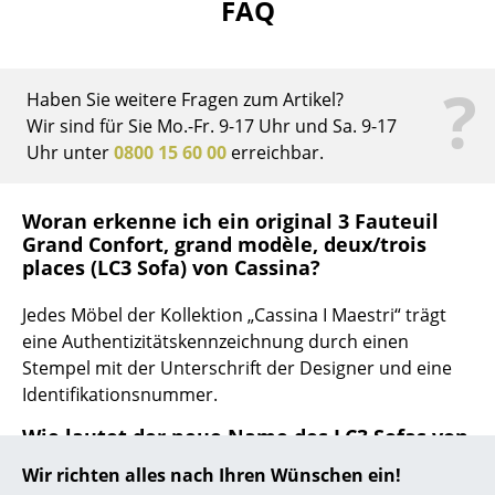
FAQ
... alle Hersteller A-Z
?
Designer
Haben Sie weitere Fragen zum Artikel?
Wir sind für Sie Mo.-Fr. 9-17 Uhr und Sa. 9-17
Alvar Aalto
Uhr unter
0800 15 60 00
erreichbar.
Arne Jacobsen
Woran erkenne ich ein original 3 Fauteuil
Charles & Ray Eames
Grand Confort, grand modèle, deux/trois
Eero Saarinen
places (LC3 Sofa) von Cassina?
Egon Eiermann
Jedes Möbel der Kollektion „Cassina I Maestri“ trägt
eine Authentizitätskennzeichnung durch einen
Eileen Gray
Stempel mit der Unterschrift der Designer und eine
Identifikationsnummer.
Jean Prouvé
Wie lautet der neue Name des LC3 Sofas von
Le Corbusier
Cassina?
Wir richten alles nach Ihren Wünschen ein!
Ludwig Mies van der Rohe