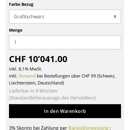
Farbe Bezug
Tische
Esstische
Menge
Beistelltische
Couchtische
Schreibtische
CHF 10’041.00
Sekretäre & PC-Tische
inkl. 8,1% MwSt.
inkl.
Versand
bei Bestellungen über CHF 99 (Schweiz,
Konferenztische
Liechtenstein, Deutschland)
Stehtische & Stehpulte
Lieferbar in 9 Wochen
(Standardlieferaussage des Herstellers)
Kindertische
In den Warenkorb
Gartentische
Servierwagen
3% Skonto bei Zahlung per
Banküberweisung
: