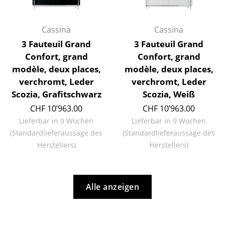
Artemide
Cassina
Cassina
Cassina
Fritz Hansen
3 Fauteuil Grand
3 Fauteuil Grand
Confort, grand
Confort, grand
HAY
modèle, deux places,
modèle, deux places,
Knoll International
verchromt, Leder
verchromt, Leder
Scozia, Grafitschwarz
Scozia, Weiß
Louis Poulsen
CHF 10’963.00
CHF 10’963.00
Muuto
Lieferbar in 9 Wochen
Lieferbar in 9 Wochen
(Standardlieferaussage des
(Standardlieferaussage des
Nils Holger Moormann
Herstellers)
Herstellers)
Richard Lampert
Thonet
Alle anzeigen
USM Haller
Vitra