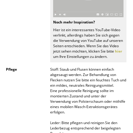
Spiegel
Figuren & Miniaturen
Noch mehr Inspiration?
Hier ist ein interessantes YouTube-Video
Vasen
verlinkt, allerdings haben Sie sich gegen
die Verwendung von YouTube auf unseren
Tabletts
Seiten entschieden. Wenn Sie das Video
jetzt sehen möchten, klicken Sie bitte
hier
Büroutensilien
um Ihre Einstellungen zu ändern.
Aufbewahrungsboxen
Pflege
Stoff: Staub und Flusen können einfach
abgesaugt werden. Zur Behandlung von
Decken
Flecken nutzen Sie bitte ein feuchtes Tuch und
ein mildes, neutrales Reinigungsmittel.
Kissen
Eine professionelle Reinigung sollte im
montierten Zustand und unter der
Verwendung von Polsterschaum oder mithilfe
Teppiche
eines mobilen Wasch-Extraktionsgerätes
erfolgen.
Vorhänge
Leder: Bitte pflegen und reinigen Sie den
... alle Accessoires
Lederbezug entsprechend der beigelegten