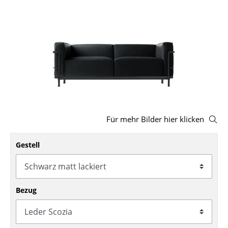
Hocker
Bänke & Liegen
Sitzsäcke
Gartenstühle
Kinderstühle
Schaukelstühle
Für mehr Bilder hier klicken
Bürodrehstühle
Gestell
Konferenzstühle
Bürosessel
Bezug
Einzelteile
... alle Sitzmöbel