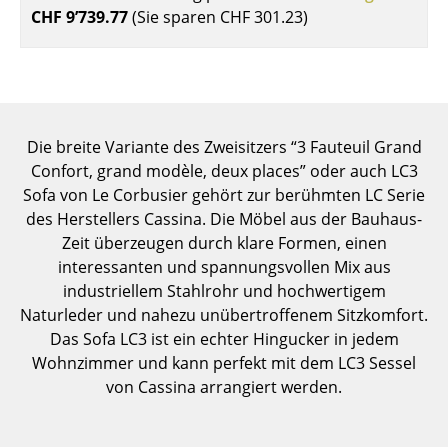
CHF 9’739.77
(Sie sparen
CHF 301.23
)
Einzelteile
... alle Tische
Aufbewahren
Die breite Variante des Zweisitzers “3 Fauteuil Grand
Regale & Schränke
Confort, grand modèle, deux places” oder auch LC3
Bücherregale
Sofa von Le Corbusier gehört zur berühmten LC Serie
des Herstellers Cassina. Die Möbel aus der Bauhaus-
Wandregale
Zeit überzeugen durch klare Formen, einen
Sideboards & Kommoden
interessanten und spannungsvollen Mix aus
industriellem Stahlrohr und hochwertigem
TV Möbel
Naturleder und nahezu unübertroffenem Sitzkomfort.
Das Sofa LC3 ist ein echter Hingucker in jedem
Beistell- & Rollcontainer
Wohnzimmer und kann perfekt mit dem LC3 Sessel
Barmöbel
von Cassina arrangiert werden.
Garderoben