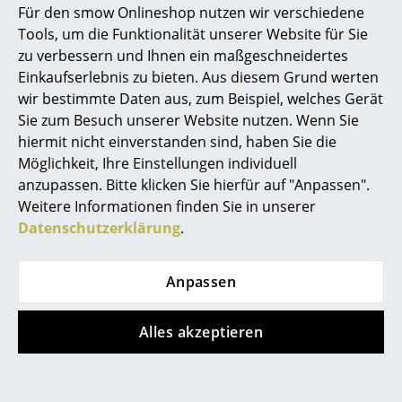
Das LC3 Sofa bekam im September 2022 eine neue
Für den smow Onlineshop nutzen wir verschiedene
Marcel Breuer
Bezeichnung und wurde von Cassina selbst in Fauteuil
Tools, um die Funktionalität unserer Website für Sie
Grand Confort, grand modèle, deux places
zu verbessern und Ihnen ein maßgeschneidertes
Philippe Starck
(Zweisitzer) bzw. trois places (Dreisitzer) umbenannt.
Einkaufserlebnis zu bieten. Aus diesem Grund werten
wir bestimmte Daten aus, zum Beispiel, welches Gerät
Verner Panton
Warum wurden die Cassina Produkte der LC
Sie zum Besuch unserer Website nutzen. Wenn Sie
Serie umbenannt?
... alle Designer A-Z
hiermit nicht einverstanden sind, haben Sie die
Möglichkeit, Ihre Einstellungen individuell
Anlässlich des 50-jährigen Jubiläums der iMaestri-
anzupassen. Bitte klicken Sie hierfür auf "Anpassen".
Themen
Kollektion im Jahr 2023 wurde mit den Erben und
Weitere Informationen finden Sie in unserer
Stiftungen der Le Corbusier®️-Kollektion, Pierre
Neu bei smow
Datenschutzerklärung
.
Jeanneret®️, Charlotte Perriand®️-Kollektion
vereinbart, zur historischen ursprünglichen
Inspiration
französischen Namensgebung zurückzukehren.
Anpassen
Special Editions
Der Wortlaut «LC» wird aus den betroffenen
Designklassiker
Alles akzeptieren
Produkten entfernt.
Nur die Nummer wird zusammen mit dem
Frauen im Design
Produktnamen geführt (z.B. 3 Fauteuil Grand Confort,