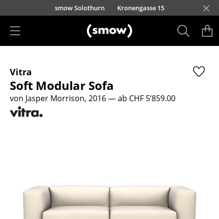
Direkt zum Inhalt
smow Solothurn
Kronengasse 15
Produkte
Vitra
Sitzmöbel
Soft Modular Sofa
Esszimmerstühle
von Jasper Morrison, 2016
— ab CHF 5’859.00
Sofas
Sessel
Loungesessel
Stühle
Freischwinger
Barhocker