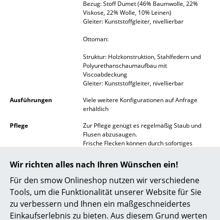
Bezug: Stoff Dumet (46% Baumwolle, 22%
Akkuleuchten
Viskose, 22% Wolle, 10% Leinen)
Gleiter: Kunststoffgleiter, nivellierbar
... alle Leuchten
Ottoman:
Betten
Struktur: Holzkonstruktion, Stahlfedern und
Polyurethanschaumaufbau mit
Doppelbetten
Viscoabdeckung
Gleiter: Kunststoffgleiter, nivellierbar
Einzelbetten
Ausführungen
Viele weitere Konfigurationen auf Anfrage
erhältlich
Stapelbetten
Pflege
Zur Pflege genügt es regelmäßig Staub und
Kinderbetten
Flusen abzusaugen.
Frische Flecken können durch sofortiges
Nachttische & Bettzubehör
Aufnehmen mit einem Schwammtuch meist
schnell entfernt werden.
Wir richten alles nach Ihren Wünschen ein!
... alle Betten
Bei schwierigen Flecken empfiehlt sich eine
professionelle Reinigung.
Für den smow Onlineshop nutzen wir verschiedene
Tools, um die Funktionalität unserer Website für Sie
Accessoires
Zertifikate &
Für Vitra gilt:
zu verbessern und Ihnen ein maßgeschneidertes
Nachhaltigkeit
ISO 9001: 2008 (Qualitätmanagementnorm)
Uhren
ISO 14001: 2004 (Umweltmanagementnorm)
Einkaufserlebnis zu bieten. Aus diesem Grund werten