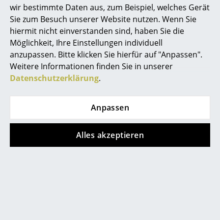
wir bestimmte Daten aus, zum Beispiel, welches Gerät
Gewährleistung
24 Monate
Spiegel
Sie zum Besuch unserer Website nutzen. Wenn Sie
Produktdatenblatt
Bitte klicken Sie auf das Bild, um detaillierte
hiermit nicht einverstanden sind, haben Sie die
Figuren & Miniaturen
Informationen zu erhalten (ca. 2,9 MB).
Möglichkeit, Ihre Einstellungen individuell
Vasen
anzupassen. Bitte klicken Sie hierfür auf "Anpassen".
Weitere Informationen finden Sie in unserer
Tabletts
Datenschutzerklärung
.
Büroutensilien
Anpassen
Aufbewahrungsboxen
Decken
Alles akzeptieren
Beliebte Varianten
Kissen
Teppiche
Vorhänge
... alle Accessoires