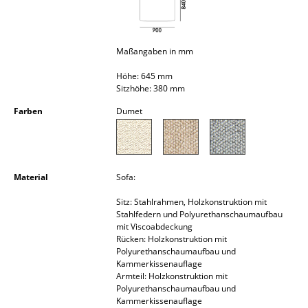
Kleinaufbewahrung
Einzelteile
Maßangaben in mm
... alle Aufbewahrungsmöbel
Höhe: 645 mm
Sitzhöhe: 380 mm
Licht
Farben
Dumet
Hängeleuchten & Deckenleuchten
Tischleuchten
Material
Sofa:
Schreibtischleuchten
Sitz: Stahlrahmen, Holzkonstruktion mit
Stehleuchten & Leseleuchten
Stahlfedern und Polyurethanschaumaufbau
mit Viscoabdeckung
Bodenleuchten
Rücken: Holzkonstruktion mit
Polyurethanschaumaufbau und
Kammerkissenauflage
Wandleuchten
Armteil: Holzkonstruktion mit
Polyurethanschaumaufbau und
Outdoor-Leuchten
Kammerkissenauflage