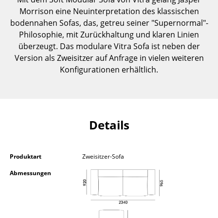
Einzelteile
Morrison eine Neuinterpretation des klassischen
bodennahen Sofas, das, getreu seiner "Supernormal"-
... alle Tische
Philosophie, mit Zurückhaltung und klaren Linien
überzeugt. Das modulare Vitra Sofa ist neben der
Aufbewahren
Version als Zweisitzer auf Anfrage in vielen weiteren
Konfigurationen erhältlich.
Regale & Schränke
Bücherregale
Wandregale
Details
Sideboards & Kommoden
TV Möbel
Produktart
Zweisitzer-Sofa
Beistell- & Rollcontainer
Abmessungen
Barmöbel
Garderoben