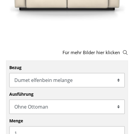
Hocker
Bänke & Liegen
Sitzsäcke
Gartenstühle
Für mehr Bilder hier klicken
Kinderstühle
Bezug
Schaukelstühle
Bürodrehstühle
Konferenzstühle
Ausführung
Bürosessel
Einzelteile
Menge
... alle Sitzmöbel