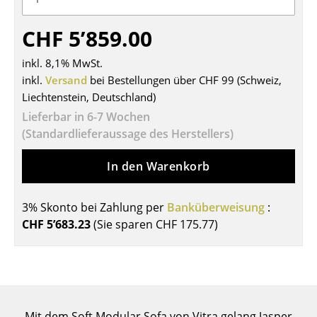
Tische
CHF 5’859.00
Esstische
inkl. 8,1% MwSt.
Beistelltische
inkl.
Versand
bei Bestellungen über CHF 99 (Schweiz,
Liechtenstein, Deutschland)
Couchtische
Lieferbar in 6-7 Wochen
Schreibtische
(Standardlieferaussage des Herstellers)
Sekretäre & PC-Tische
In den Warenkorb
Konferenztische
3% Skonto bei Zahlung per
Banküberweisung
:
Stehtische & Stehpulte
CHF 5’683.23
(Sie sparen
CHF 175.77
)
Kindertische
Gartentische
Servierwagen
Mit dem Soft Modular Sofa von Vitra gelang Jasper