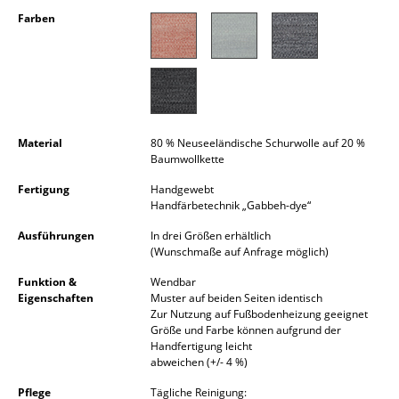
Kleinaufbewahrung
Farben
Einzelteile
... alle Aufbewahrungsmöbel
Licht
Material
80 % Neuseeländische Schurwolle auf 20 %
Baumwollkette
Hängeleuchten & Deckenleuchten
Fertigung
Handgewebt
Tischleuchten
Handfärbetechnik „Gabbeh-dye“
Schreibtischleuchten
Ausführungen
In drei Größen erhältlich
(Wunschmaße auf Anfrage möglich)
Stehleuchten & Leseleuchten
Funktion &
Wendbar
Eigenschaften
Muster auf beiden Seiten identisch
Bodenleuchten
Zur Nutzung auf Fußbodenheizung geeignet
Größe und Farbe können aufgrund der
Wandleuchten
Handfertigung leicht
abweichen (+/- 4 %)
Outdoor-Leuchten
Pflege
Tägliche Reinigung: