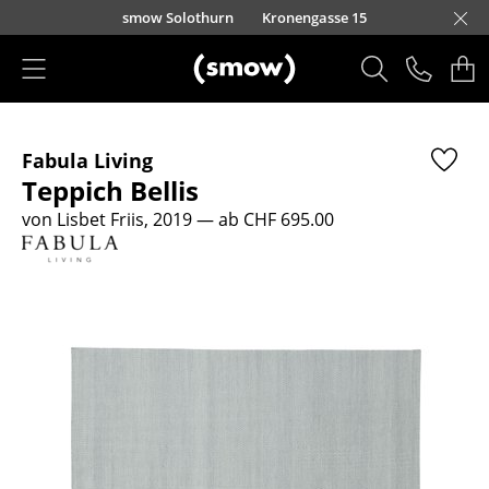
Direkt zum Inhalt
smow Solothurn
Kronengasse 15
Produkte
Fabula Living
Sitzmöbel
Teppich Bellis
Esszimmerstühle
von Lisbet Friis, 2019
— ab CHF 695.00
Sofas
Sessel
Loungesessel
Stühle
Freischwinger
Barhocker