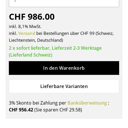
Tische
CHF 986.00
Esstische
inkl. 8,1% MwSt.
Beistelltische
inkl.
Versand
bei Bestellungen über CHF 99 (Schweiz,
Liechtenstein, Deutschland)
Couchtische
2 x sofort lieferbar, Lieferzeit 2-3 Werktage
Schreibtische
(Lieferland Schweiz)
Sekretäre & PC-Tische
In den Warenkorb
Konferenztische
Lieferbare Varianten
Stehtische & Stehpulte
Kindertische
3% Skonto bei Zahlung per
Banküberweisung
:
CHF 956.42
(Sie sparen
CHF 29.58
)
Gartentische
Servierwagen