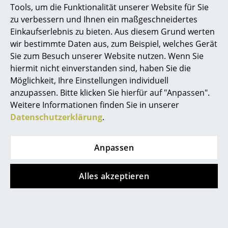
Tools, um die Funktionalität unserer Website für Sie
Spiegel
zu verbessern und Ihnen ein maßgeschneidertes
Einkaufserlebnis zu bieten. Aus diesem Grund werten
Figuren & Miniaturen
Beliebte Varianten
wir bestimmte Daten aus, zum Beispiel, welches Gerät
Vasen
Sie zum Besuch unserer Website nutzen. Wenn Sie
hiermit nicht einverstanden sind, haben Sie die
Tabletts
Möglichkeit, Ihre Einstellungen individuell
anzupassen. Bitte klicken Sie hierfür auf "Anpassen".
Büroutensilien
Weitere Informationen finden Sie in unserer
Aufbewahrungsboxen
Datenschutzerklärung
.
Decken
Anpassen
Kissen
Fabula Living
Fabula Living
Teppich Bellis, 200 x
Teppich Bellis, 170 x
Alles akzeptieren
Teppiche
300 cm,
240 cm,
Vorhänge
Charcoal/grau
Hellblau/cremeweiß
CHF 1’453.00
CHF 986.00
... alle Accessoires
1 x sofort lieferbar,
2 x sofort lieferbar,