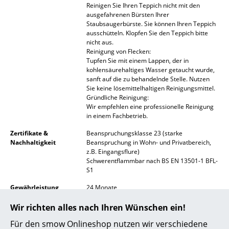
Reinigen Sie Ihren Teppich nicht mit den
Akkuleuchten
ausgefahrenen Bürsten Ihrer
Staubsaugerbürste. Sie können Ihren Teppich
... alle Leuchten
ausschütteln. Klopfen Sie den Teppich bitte
nicht aus.
Reinigung von Flecken:
Betten
Tupfen Sie mit einem Lappen, der in
kohlensäurehaltiges Wasser getaucht wurde,
Doppelbetten
sanft auf die zu behandelnde Stelle. Nutzen
Sie keine lösemittelhaltigen Reinigungsmittel.
Einzelbetten
Gründliche Reinigung:
Wir empfehlen eine professionelle Reinigung
Stapelbetten
in einem Fachbetrieb.
Zertifikate &
Beanspruchungsklasse 23 (starke
Kinderbetten
Nachhaltigkeit
Beanspruchung in Wohn- und Privatbereich,
z.B. Eingangsflure)
Nachttische & Bettzubehör
Schwerentflammbar nach BS EN 13501-1 BFL-
S1
... alle Betten
Gewährleistung
24 Monate
Accessoires
Zubehör
Anti-Rutsch-Unterlage
Wir richten alles nach Ihren Wünschen ein!
Uhren
Für den smow Onlineshop nutzen wir verschiedene