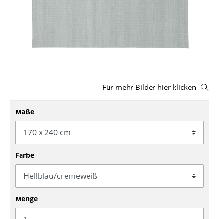
Hocker
Bänke & Liegen
Sitzsäcke
Gartenstühle
Für mehr Bilder hier klicken
Kinderstühle
Schaukelstühle
Maße
Bürodrehstühle
Konferenzstühle
Farbe
Bürosessel
Einzelteile
Menge
... alle Sitzmöbel