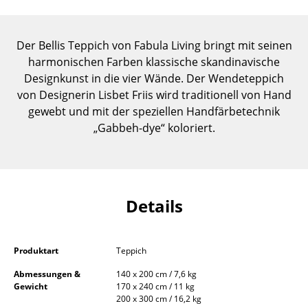
Einzelteile
... alle Tische
Der Bellis Teppich von Fabula Living bringt mit seinen
harmonischen Farben klassische skandinavische
Aufbewahren
Designkunst in die vier Wände. Der Wendeteppich
von Designerin Lisbet Friis wird traditionell von Hand
Regale & Schränke
gewebt und mit der speziellen Handfärbetechnik
„Gabbeh-dye“ koloriert.
Bücherregale
Wandregale
Sideboards & Kommoden
Details
TV Möbel
Beistell- & Rollcontainer
Produktart
Teppich
Barmöbel
Abmessungen &
140 x 200 cm / 7,6 kg
Gewicht
170 x 240 cm / 11 kg
Garderoben
200 x 300 cm / 16,2 kg