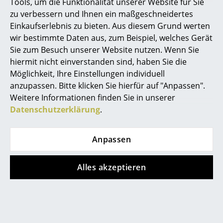
Tools, um die Funktionalität unserer Website für Sie
Spiegel
zu verbessern und Ihnen ein maßgeschneidertes
Einkaufserlebnis zu bieten. Aus diesem Grund werten
Figuren & Miniaturen
Produktpräsentation
wir bestimmte Daten aus, zum Beispiel, welches Gerät
Sie zum Besuch unserer Website nutzen. Wenn Sie
Vasen
hiermit nicht einverstanden sind, haben Sie die
Tabletts
Möglichkeit, Ihre Einstellungen individuell
anzupassen. Bitte klicken Sie hierfür auf "Anpassen".
Büroutensilien
Weitere Informationen finden Sie in unserer
Datenschutzerklärung
.
Noch mehr Inspiration?
Aufbewahrungsboxen
Hier ist ein interessantes YouTube-Video
verlinkt, allerdings haben Sie sich gegen
Decken
Anpassen
die Verwendung von YouTube auf
unseren Seiten entschieden. Wenn Sie
Kissen
das Video jetzt sehen möchten, klicken
Alles akzeptieren
Sie bitte
hier
um Ihre Einstellungen zu
Teppiche
ändern.
Vorhänge
... alle Accessoires