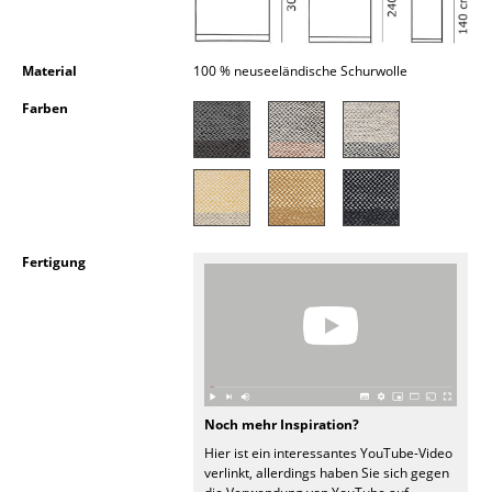
Kleinaufbewahrung
Einzelteile
Material
100 % neuseeländische Schurwolle
... alle Aufbewahrungsmöbel
Farben
Licht
Hängeleuchten & Deckenleuchten
Tischleuchten
Fertigung
Schreibtischleuchten
Stehleuchten & Leseleuchten
Bodenleuchten
Wandleuchten
Noch mehr Inspiration?
Hier ist ein interessantes YouTube-Video
Outdoor-Leuchten
verlinkt, allerdings haben Sie sich gegen