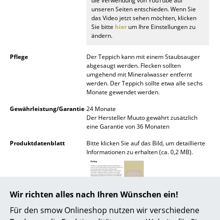
die Verwendung von YouTube auf
Akkuleuchten
unseren Seiten entschieden. Wenn Sie
das Video jetzt sehen möchten, klicken
Sie bitte
hier
um Ihre Einstellungen zu
... alle Leuchten
ändern.
Betten
Pflege
Der Teppich kann mit einem Staubsauger
abgesaugt werden. Flecken sollten
Doppelbetten
umgehend mit Mineralwasser entfernt
werden. Der Teppich sollte etwa alle sechs
Einzelbetten
Monate gewendet werden.
Gewährleistung/Garantie
24 Monate
Stapelbetten
Der Hersteller Muuto gewährt zusätzlich
eine Garantie von 36 Monaten
Kinderbetten
Produktdatenblatt
Bitte klicken Sie auf das Bild, um detaillierte
Nachttische & Bettzubehör
Informationen zu erhalten (ca. 0,2 MB).
... alle Betten
Accessoires
Wir richten alles nach Ihren Wünschen ein!
Für den smow Onlineshop nutzen wir verschiedene
Uhren