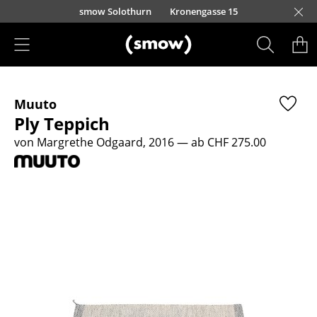
Direkt zum Inhalt
smow Solothurn
Kronengasse 15
Produkte
Muuto
Sitzmöbel
Ply Teppich
Esszimmerstühle
von Margrethe Odgaard, 2016
— ab CHF 275.00
Sofas
Sessel
Loungesessel
Stühle
Freischwinger
Barhocker