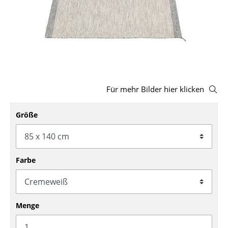
Hocker
Bänke & Liegen
Sitzsäcke
Gartenstühle
Für mehr Bilder hier klicken
Kinderstühle
Größe
Schaukelstühle
Bürodrehstühle
Konferenzstühle
Farbe
Bürosessel
Einzelteile
Menge
... alle Sitzmöbel