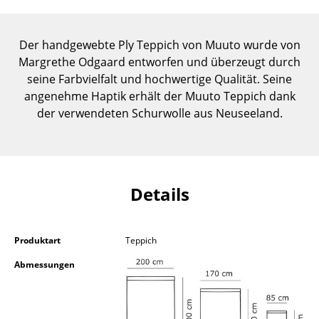
Einzelteile
... alle Tische
Der handgewebte Ply Teppich von Muuto wurde von
Margrethe Odgaard entworfen und überzeugt durch
Aufbewahren
seine Farbvielfalt und hochwertige Qualität. Seine
angenehme Haptik erhält der Muuto Teppich dank
Regale & Schränke
der verwendeten Schurwolle aus Neuseeland.
Bücherregale
Wandregale
Sideboards & Kommoden
Details
TV Möbel
Produktart
Teppich
Beistell- & Rollcontainer
Abmessungen
Barmöbel
Garderoben