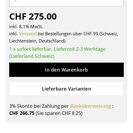
Tische
CHF 275.00
Esstische
inkl. 8,1% MwSt.
Beistelltische
inkl.
Versand
bei Bestellungen über CHF 99 (Schweiz,
Liechtenstein, Deutschland)
Couchtische
1 x sofort lieferbar, Lieferzeit 2-3 Werktage
Schreibtische
(Lieferland Schweiz)
Sekretäre & PC-Tische
In den Warenkorb
Konferenztische
Lieferbare Varianten
Stehtische & Stehpulte
Kindertische
3% Skonto bei Zahlung per
Banküberweisung
:
CHF 266.75
(Sie sparen
CHF 8.25
)
Gartentische
Servierwagen