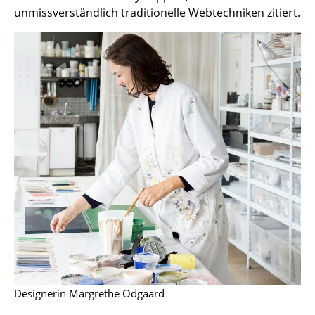
unmissverständlich traditionelle Webtechniken zitiert.
Kleinaufbewahrung
Einzelteile
... alle Aufbewahrungsmöbel
Licht
Hängeleuchten & Deckenleuchten
Tischleuchten
Schreibtischleuchten
Stehleuchten & Leseleuchten
Bodenleuchten
Wandleuchten
Designerin Margrethe Odgaard
Outdoor-Leuchten