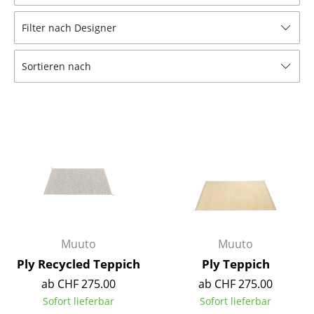
Hocker
Filter nach Designer
Bänke & Liegen
Sortieren nach
Sitzsäcke
Gartenstühle
Kinderstühle
Schaukelstühle
Bürodrehstühle
Konferenzstühle
Bürosessel
Muuto
Muuto
Ply Recycled Teppich
Ply Teppich
Einzelteile
ab CHF 275.00
ab CHF 275.00
... alle Sitzmöbel
Sofort lieferbar
Sofort lieferbar