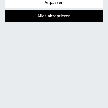
Anpassen
Spiegel
Alles akzeptieren
Figuren & Miniaturen
Vasen
Tabletts
0800 15 60 00
Mo-Fr: 9-17 Uhr
Büroutensilien
Aufbewahrungsboxen
Decken
Kissen
Teppiche
Vorhänge
service@smow.ch
... alle Accessoires