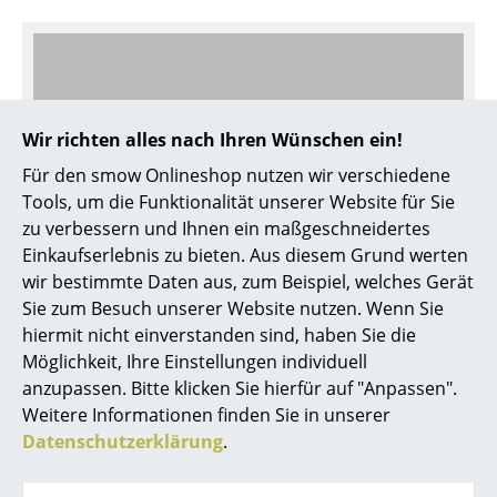
Akkuleuchten
... alle Leuchten
Betten
Wir richten alles nach Ihren Wünschen ein!
Doppelbetten
Für den smow Onlineshop nutzen wir verschiedene
Tools, um die Funktionalität unserer Website für Sie
Einzelbetten
zu verbessern und Ihnen ein maßgeschneidertes
Stapelbetten
Einkaufserlebnis zu bieten. Aus diesem Grund werten
wir bestimmte Daten aus, zum Beispiel, welches Gerät
Kinderbetten
Noch mehr Inspiration?
Sie zum Besuch unserer Website nutzen. Wenn Sie
Hier ist ein interessantes YouTube-Video verlinkt,
hiermit nicht einverstanden sind, haben Sie die
Nachttische & Bettzubehör
allerdings haben Sie sich gegen die Verwendung
Möglichkeit, Ihre Einstellungen individuell
... alle Betten
von YouTube auf unseren Seiten entschieden.
anzupassen. Bitte klicken Sie hierfür auf "Anpassen".
Wenn Sie das Video jetzt sehen möchten, klicken
Weitere Informationen finden Sie in unserer
Accessoires
Sie bitte
hier
um Ihre Einstellungen zu ändern.
Datenschutzerklärung
.
Uhren