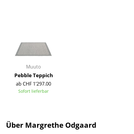
Tische
Esstische
Beistelltische
Couchtische
Schreibtische
Muuto
Sekretäre & PC-Tische
Pebble Teppich
Konferenztische
ab CHF 1’297.00
Sofort lieferbar
Stehtische & Stehpulte
Kindertische
Gartentische
Über Margrethe Odgaard
Servierwagen