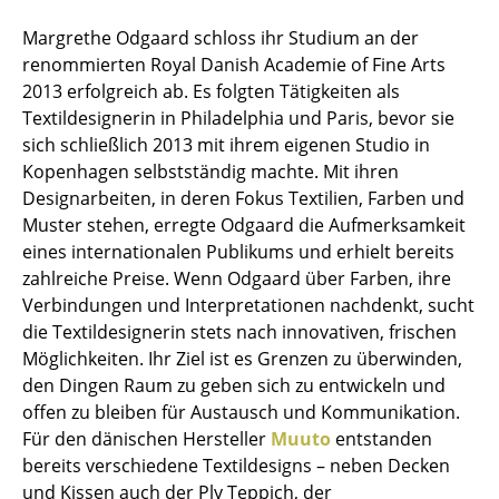
Einzelteile
Margrethe Odgaard schloss ihr Studium an der
renommierten Royal Danish Academie of Fine Arts
... alle Tische
2013 erfolgreich ab. Es folgten Tätigkeiten als
Textildesignerin in Philadelphia und Paris, bevor sie
Aufbewahren
sich schließlich 2013 mit ihrem eigenen Studio in
Regale & Schränke
Kopenhagen selbstständig machte. Mit ihren
Designarbeiten, in deren Fokus Textilien, Farben und
Bücherregale
Muster stehen, erregte Odgaard die Aufmerksamkeit
eines internationalen Publikums und erhielt bereits
Wandregale
zahlreiche Preise. Wenn Odgaard über Farben, ihre
Sideboards & Kommoden
Verbindungen und Interpretationen nachdenkt, sucht
die Textildesignerin stets nach innovativen, frischen
TV Möbel
Möglichkeiten. Ihr Ziel ist es Grenzen zu überwinden,
den Dingen Raum zu geben sich zu entwickeln und
Beistell- & Rollcontainer
offen zu bleiben für Austausch und Kommunikation.
Barmöbel
Für den dänischen Hersteller
Muuto
entstanden
bereits verschiedene Textildesigns – neben Decken
Garderoben
und Kissen auch der Ply Teppich, der