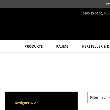
Direkt zum Inhalt
sm
0800 15 60 00, Mo-
PRODUKTE
RÄUME
HERSTELLER & D
Sitzmöbel
Tische
Esszimmerstühle
Esstische
Sofas
Beistelltische
Sessel
Couchtische
Loungesessel
Schreibtische
Stühle
Sekretäre & PC-Tische
Filter nach 
Freischwinger
Konferenztische
Designer A-Z
Barhocker
Stehtische &