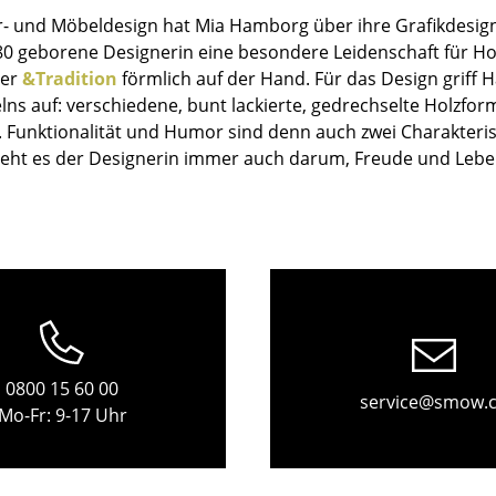
Kinderzimmer
r- und Möbeldesign hat Mia Hamborg über ihre Grafikdesig
Arbeitszimmer
0 geborene Designerin eine besondere Leidenschaft für Holz h
Diele
ler
&Tradition
förmlich auf der Hand. Für das Design griff 
lns auf: verschiedene, bunt lackierte, gedrechselte Holzf
Badezimmer
ch. Funktionalität und Humor sind denn auch zwei Charakter
Stauraum
 geht es der Designerin immer auch darum, Freude und Leben
Balkon & Garten
Hersteller
Designer
Artemide
Alvar Aalto
Cassina
Arne Jacobsen
Fritz Hansen
Charles & Ray Eames
HAY
Eero Saarinen
Knoll International
Egon Eiermann
0800 15 60 00
service@smow.
Mo-Fr: 9-17 Uhr
Louis Poulsen
Eileen Gray
Muuto
Jean Prouvé
Nils Holger Moormann
Le Corbusier