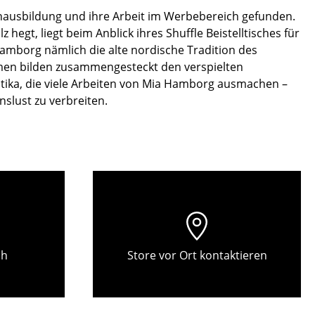
Empfang
nausbildung und ihre Arbeit im Werbebereich gefunden.
Cafeteria
egt, liegt beim Anblick ihres Shuffle Beistelltisches für
Branchenlösungen
Hamborg nämlich die alte nordische Tradition des
ormen bilden zusammengesteckt den verspielten
Sicheres Arbeiten
istika, die viele Arbeiten von Mia Hamborg ausmachen –
slust zu verbreiten.
Das Original
ch
Store vor Ort kontaktieren