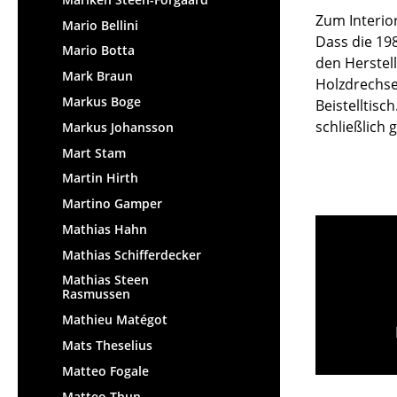
Zum Interio
Mario Bellini
Dass die 198
Mario Botta
den Herstel
Mark Braun
Holzdrechse
Markus Boge
Beistelltis
schließlich
Markus Johansson
Mart Stam
Martin Hirth
Martino Gamper
Mathias Hahn
Mathias Schifferdecker
Mathias Steen
Rasmussen
Mathieu Matégot
Mats Theselius
Matteo Fogale
Matteo Thun