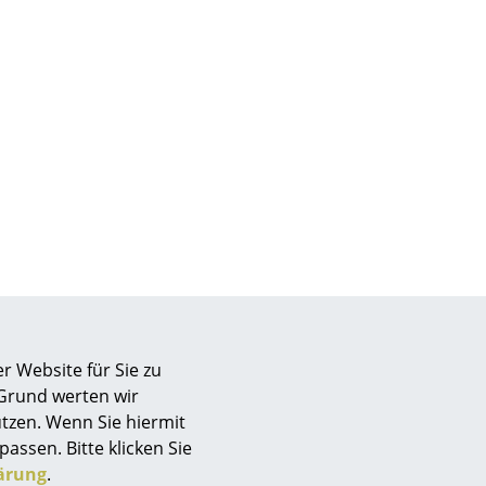
r Website für Sie zu
sign
 Grund werten wir
tzen. Wenn Sie hiermit
passen. Bitte klicken Sie
n
ärung
.
ien