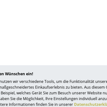
Richard Lampert
Ludwig Mies van der Rohe
Thonet
Marcel Breuer
USM Haller
Philippe Starck
Vitra
Verner Panton
... alle Hersteller A-Z
... alle Designer A-Z
Neu bei smow
Inspiration
Special Editions
Designklassiker
Frauen im Design
Bauhaus Design
hren Wünschen ein!
Midcentury Design
tzen wir verschiedene Tools, um die Funktionalität unsere
Skandinavisches De
maßgeschneidertes Einkaufserlebnis zu bieten. Aus diesem
Italienisches Design
Beispiel, welches Gerät Sie zum Besuch unserer Website nu
aben Sie die Möglichkeit, Ihre Einstellungen individuell anzu
Nachhaltiges Desig
itere Informationen finden Sie in unserer
Datenschutzerkl
Natürliche Material