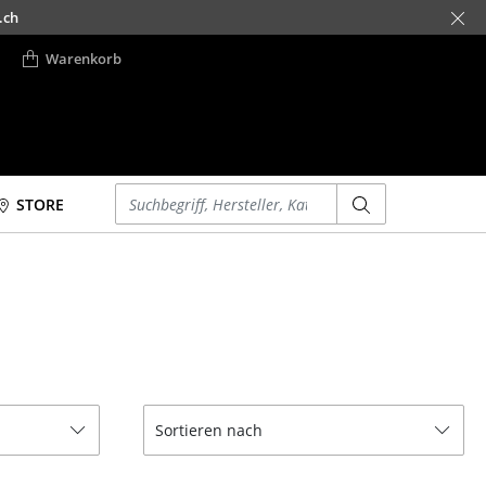
.ch
Warenkorb
Einen Suchbegriff eingeben
STORE
Betten
Accessoires
Doppelbetten
Uhren
Einzelbetten
Spiegel
Stapelbetten
Figuren & Miniaturen
Kinderbetten
Vasen
Nachttische &
Tabletts
Sortieren nach
Bettzubehör
Büroutensilien
... alle Betten
Aufbewahrungsboxen