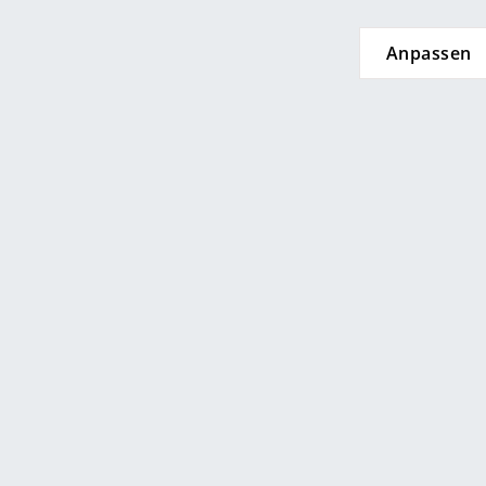
Farbwelten
Anpassen
Das Original
Geschenkideen
sch
 einen Blick
eten Ihnen
smow Store
enlosen Versand nach
Solothurn
tschland
elle Lieferung
 eingeben
age Rückgaberecht
önliche Ansprechpartner