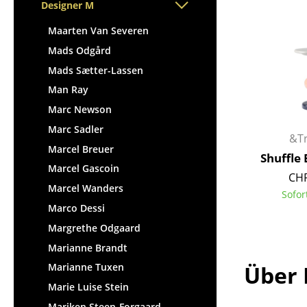
Stehpulte
Designer M
Hocker
Kindertische
Bänke & Liegen
Maarten Van Severen
Gartentische
Sitzsäcke
Mads Odgård
Servierwagen
Gartenstühle
Mads Sætter-Lassen
Einzelteile
Kinderstühle
Man Ray
... alle Tische
Schaukelstühle
Marc Newson
Bürodrehstühle
Marc Sadler
&Tr
Konferenzstühle
Marcel Breuer
Shuffle 
Bürosessel
Marcel Gascoin
CHF
Einzelteile
Marcel Wanders
Sofor
... alle Sitzmöbel
Marco Dessi
Margrethe Odgaard
Marianne Brandt
Über
Marianne Tuxen
Marie Luise Stein
Mariken Steen-Forgaard