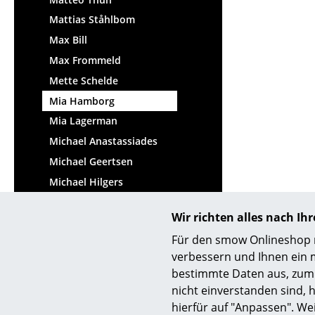
Mattias Ståhlbom
Max Bill
Max Frommeld
Mette Schelde
Mia Hamborg
Mia Lagerman
Michael Anastassiades
Michael Geertsen
Michael Hilgers
Michael Schwebius
Wir richten alles nach I
Michael Thonet
Für den smow Onlineshop nu
Michel Charlot
verbessern und Ihnen ein 
Michele De Lucchi
bestimmte Daten aus, zum 
Midgard Werkdesign
nicht einverstanden sind, h
Mika Tolvanen
hierfür auf "Anpassen". We