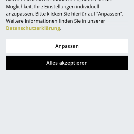
Möglichkeit, Ihre Einstellungen individuell
Räume
anzupassen. Bitte klicken Sie hierfür auf "Anpassen".
Weitere Informationen finden Sie in unserer
Zuhause
Datenschutzerklärung
.
Wohnzimmer
Anpassen
Esszimmer
Schlafzimmer
Alles akzeptieren
Kinderzimmer
Arbeitszimmer
Diele
Badezimmer
Stauraum
Rasmussens Arbeitsgrundsatz: Alles muss ineinander
Balkon & Garten
passen