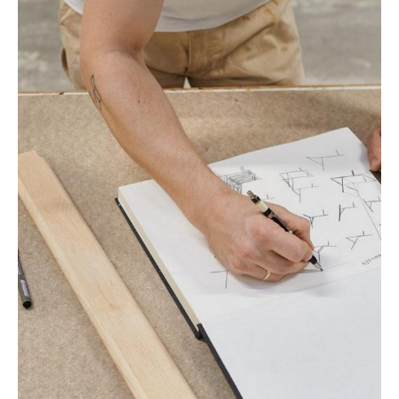
Kleinaufbewahrung
Einzelteile
... alle Aufbewahrungsmöbel
Licht
Hängeleuchten & Deckenleuchten
Tischleuchten
Schreibtischleuchten
Stehleuchten & Leseleuchten
Bodenleuchten
Wandleuchten
Outdoor-Leuchten