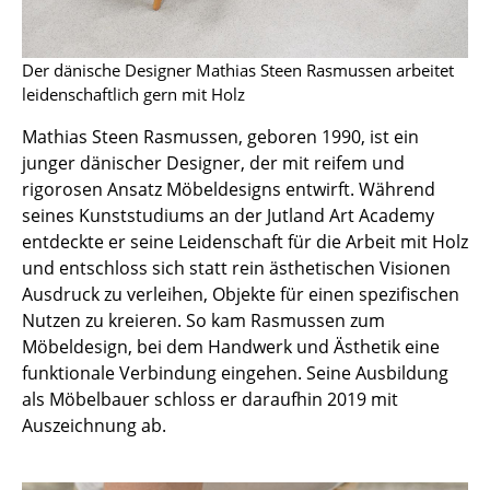
Einzelteile
... alle Tische
Der dänische Designer Mathias Steen Rasmussen arbeitet
leidenschaftlich gern mit Holz
Aufbewahren
Mathias Steen Rasmussen, geboren 1990, ist ein
Regale & Schränke
junger dänischer Designer, der mit reifem und
rigorosen Ansatz Möbeldesigns entwirft. Während
Bücherregale
seines Kunststudiums an der Jutland Art Academy
entdeckte er seine Leidenschaft für die Arbeit mit Holz
Wandregale
und entschloss sich statt rein ästhetischen Visionen
Sideboards & Kommoden
Ausdruck zu verleihen, Objekte für einen spezifischen
Nutzen zu kreieren. So kam Rasmussen zum
TV Möbel
Möbeldesign, bei dem Handwerk und Ästhetik eine
funktionale Verbindung eingehen. Seine Ausbildung
Beistell- & Rollcontainer
als Möbelbauer schloss er daraufhin 2019 mit
Barmöbel
Auszeichnung ab.
Garderoben