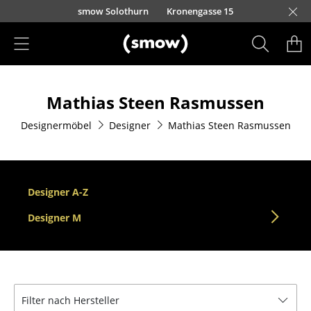
Direkt zum Inhalt
smow Solothurn
Kronengasse 15
Produkte
Mathias Steen Rasmussen
Sitzmöbel
Designermöbel
Designer
Mathias Steen Rasmussen
Esszimmerstühle
Sofas
Sessel
Designer A-Z
Loungesessel
Designer M
Stühle
Freischwinger
Filter nach Hersteller
Barhocker