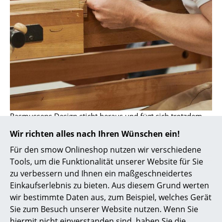
Spiegel
Figuren & Miniaturen
Vasen
Tabletts
Büroutensilien
Aufbewahrungsboxen
Rasmussens Design sticht heraus und fügt sich trotzdem
perfekt in die Gubi-Linie ein
Decken
Wir richten alles nach Ihren Wünschen ein!
Für den smow Onlineshop nutzen wir verschiedene
Kissen
Tools, um die Funktionalität unserer Website für Sie
Teppiche
zu verbessern und Ihnen ein maßgeschneidertes
Einkaufserlebnis zu bieten. Aus diesem Grund werten
Vorhänge
wir bestimmte Daten aus, zum Beispiel, welches Gerät
Sie zum Besuch unserer Website nutzen. Wenn Sie
... alle Accessoires
hiermit nicht einverstanden sind, haben Sie die