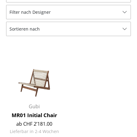
Hocker
Filter nach Designer
Bänke & Liegen
Sortieren nach
Sitzsäcke
Gartenstühle
Kinderstühle
Schaukelstühle
Bürodrehstühle
Konferenzstühle
Bürosessel
Gubi
MR01 Initial Chair
Einzelteile
ab CHF 2’181.00
... alle Sitzmöbel
Lieferbar in 2-4 Wochen