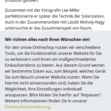
Emulsion gefallen.”
Akkuleuchten
Zusammen mit der Fotografin Lee Miller
... alle Leuchten
perfektionierte er später die Technik der Solarisation.
Auch in der Zusammenarbeit mit László Moholy-Nagy
Betten
untersuchte er das Zusammenspiel von Raum,
Bewegung und Licht. Der von
Cassina
produzierte
Doppelbetten
Wir richten alles nach Ihren Wünschen ein!
Spiegel „Les Grands Trans-Parents” geht auf ein Motiv
Man Rays aus dem Jahr 1938 zurück und verkörpert
Einzelbetten
Für den smow Onlineshop nutzen wir verschiedene
auf eindrucksvolle Weise die poetische Transparenz
Tools, um die Funktionalität unserer Website für Sie
Stapelbetten
und das spielerische Denken dieses
zu verbessern und Ihnen ein maßgeschneidertes
außergewöhnlichen Künstlers.
Einkaufserlebnis zu bieten. Aus diesem Grund werten
Kinderbetten
wir bestimmte Daten aus, zum Beispiel, welches Gerät
Man Ray verstand sich stets als unabhängiger Geist,
Nachttische & Bettzubehör
Sie zum Besuch unserer Website nutzen. Wenn Sie
der offen für neue Ausdrucksformen war,
hiermit nicht einverstanden sind, haben Sie die
experimentierfreudig und eklektisch. Während seines
... alle Betten
Möglichkeit, Ihre Einstellungen individuell
Exils in Los Angeles während des Zweiten Weltkriegs
anzupassen. Bitte klicken Sie hierfür auf "Anpassen".
arbeitete er als Porträtfotograf und Hollywood-
Accessoires
Weitere Informationen finden Sie in unserer
Berater. 1951 kehrte er mit seiner Frau Juliet Browner
Datenschutzerklärung
.
Uhren
nach Paris zurück, wo er sich bis zu seinem Tod im