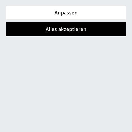
Jahr 1976 intensiv mit seinen früheren Entwürfen
Spiegel
auseinandersetzte.
Anpassen
Figuren & Miniaturen
Alles akzeptieren
Vasen
Tabletts
Büroutensilien
Aufbewahrungsboxen
0800 15 60 00
Decken
Mo-Fr: 9-17 Uhr
Kissen
Teppiche
Vorhänge
... alle Accessoires