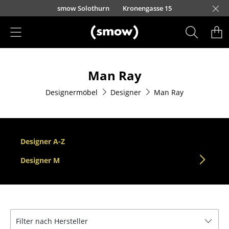
Direkt zum Inhalt
smow Solothurn
Kronengasse 15
Produkte
Man Ray
Sitzmöbel
Designermöbel
Designer
Man Ray
Esszimmerstühle
Sofas
Sessel
Designer A-Z
Loungesessel
Designer M
Stühle
Freischwinger
Filter nach Hersteller
Barhocker