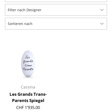
Hocker
Filter nach Designer
Bänke & Liegen
Sortieren nach
Sitzsäcke
Gartenstühle
Kinderstühle
Schaukelstühle
Bürodrehstühle
Konferenzstühle
Bürosessel
Cassina
Les Grands Trans-
Einzelteile
Parents Spiegel
... alle Sitzmöbel
CHF 1’935.00