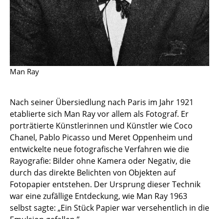
Kleinaufbewahrung
Einzelteile
... alle Aufbewahrungsmöbel
Man Ray
Licht
Hängeleuchten & Deckenleuchten
Nach seiner Übersiedlung nach Paris im Jahr 1921
Tischleuchten
etablierte sich Man Ray vor allem als Fotograf. Er
porträtierte Künstlerinnen und Künstler wie Coco
Schreibtischleuchten
Chanel, Pablo Picasso und Meret Oppenheim und
entwickelte neue fotografische Verfahren wie die
Stehleuchten & Leseleuchten
Rayografie: Bilder ohne Kamera oder Negativ, die
Bodenleuchten
durch das direkte Belichten von Objekten auf
Fotopapier entstehen. Der Ursprung dieser Technik
Wandleuchten
war eine zufällige Entdeckung, wie Man Ray 1963
selbst sagte: „Ein Stück Papier war versehentlich in die
Outdoor-Leuchten