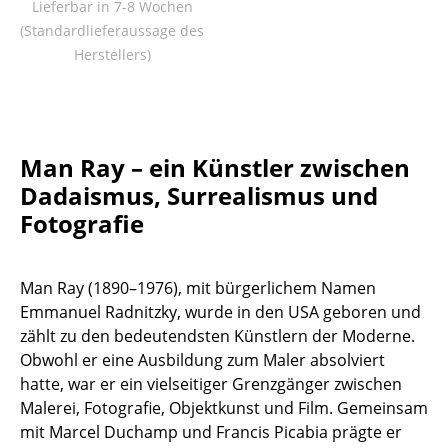
Lieferbar in 7-8 Wochen
Tische
(Standardlieferaussage des
Herstellers)
Esstische
Beistelltische
Couchtische
Man Ray – ein Künstler zwischen
Schreibtische
Dadaismus, Surrealismus und
Fotografie
Sekretäre & PC-Tische
Konferenztische
Man Ray (1890–1976), mit bürgerlichem Namen
Stehtische & Stehpulte
Emmanuel Radnitzky, wurde in den USA geboren und
zählt zu den bedeutendsten Künstlern der Moderne.
Kindertische
Obwohl er eine Ausbildung zum Maler absolviert
hatte, war er ein vielseitiger Grenzgänger zwischen
Gartentische
Malerei, Fotografie, Objektkunst und Film. Gemeinsam
Servierwagen
mit Marcel Duchamp und Francis Picabia prägte er