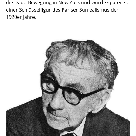
die Dada-Bewegung in New York und wurde später zu
Einzelteile
einer Schlüsselfigur des Pariser Surrealismus der
1920er Jahre.
... alle Tische
Aufbewahren
Regale & Schränke
Bücherregale
Wandregale
Sideboards & Kommoden
TV Möbel
Beistell- & Rollcontainer
Barmöbel
Garderoben