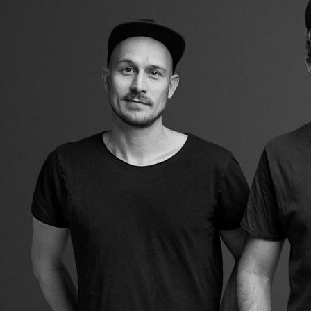
Richard Lampert
Ludwig Mies van der Rohe
Thonet
Marcel Breuer
USM Haller
Philippe Starck
Vitra
Verner Panton
... alle Hersteller A-Z
... alle Designer A-Z
Neu bei smow
Inspiration
Special Editions
Designklassiker
Frauen im Design
Bauhaus Design
Midcentury Design
Skandinavisches De
Italienisches Design
Nachhaltiges Desig
Natürliche Material