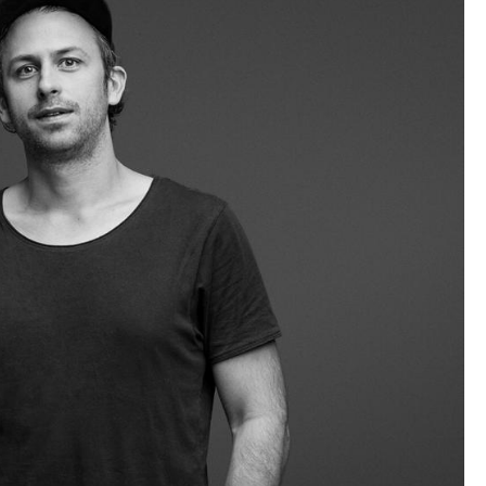
sign
n
ien