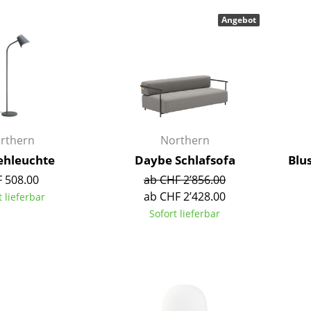
Barmöbel
Outdoor-Leuchten
Angebot
Garderoben
Akkuleuchten
Kleinaufbewahrung
... alle Leuchten
Einzelteile
... alle Aufbewahrungsmöbel
USM Haller Konfigurator
rthern
Northern
ehleuchte
Daybe Schlafsofa
Blu
 508.00
ab CHF 2’856.00
ab CHF 2’428.00
t lieferbar
Sofort lieferbar
Zuhause
Wohnzimmer
Esszimmer
Schlafzimmer