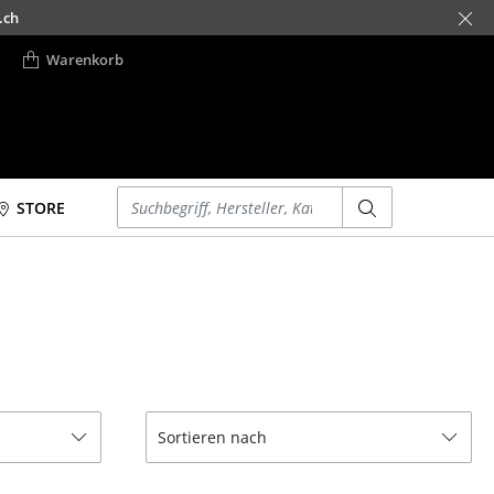
.ch
Warenkorb
Einen Suchbegriff eingeben
STORE
Betten
Accessoires
Doppelbetten
Uhren
Einzelbetten
Spiegel
Stapelbetten
Figuren & Miniaturen
Kinderbetten
Vasen
Nachttische &
Tabletts
Sortieren nach
Bettzubehör
Büroutensilien
... alle Betten
Aufbewahrungsboxen