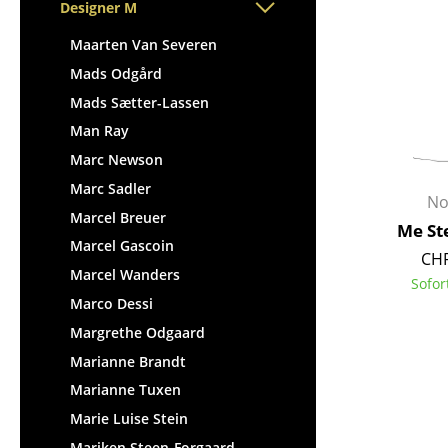
Stehpulte
Designer M
Hocker
Kindertische
Bänke & Liegen
Maarten Van Severen
Gartentische
Sitzsäcke
Mads Odgård
Servierwagen
Gartenstühle
Mads Sætter-Lassen
Einzelteile
Kinderstühle
Man Ray
... alle Tische
Schaukelstühle
Marc Newson
Bürodrehstühle
Marc Sadler
No
Konferenzstühle
Marcel Breuer
Me St
Bürosessel
Marcel Gascoin
CHF
Einzelteile
Marcel Wanders
Sofor
... alle Sitzmöbel
Marco Dessi
Margrethe Odgaard
Marianne Brandt
Marianne Tuxen
Marie Luise Stein
Mariken Steen-Forgaard