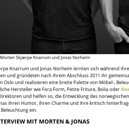
Farbwelten
Das Original
Geschenkideen
 Morten Skjærpe Knarrum und Jonas Norheim
rpe Knarrum und Jonas Norheim lernten sich während ihre
en und gründeten nach ihrem Abschluss 2011 ihr gemeinsam
sch
 Oslo und realisieren eine breite Palette von Möbel-, Bele
 einen Blick
iche Hersteller wie Fora Form, Petite Friture, Bolia oder
No
irektoren und helfen so, die Entwicklung des norwegischen H
nas ihren Humor, ihren Charme und ihre kritisch hinterfra
Beleuchtung ein.
 eingeben
TERVIEW MIT MORTEN & JONAS