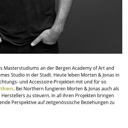
Unternehmen
Über uns
smow vor Ort
Jobs bei smow
s Masterstudiums an der Bergen Academy of Art and
Arbeiten bei smow
es Studio in der Stadt. Heute leben Morten & Jonas in
Newsletter
uchtungs- und Accessoire-Projekten mit und für so
Presse
rthern
. Bei Northern fungieren Morten & Jonas auch als
Impressum
erstellers zu steuern. In all ihren Projekten bringen
gende Perspektive auf zeitgenössische Beziehungen zu