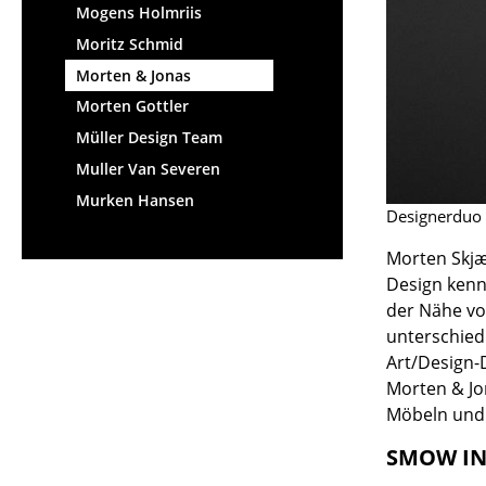
Mogens Holmriis
Moritz Schmid
Morten & Jonas
Morten Gottler
Service
Müller Design Team
Muller Van Severen
Kontakt
Murken Hansen
Bezahlung
Designerduo
Versand
Morten Skjæ
FAQ
Design kenn
Rückgabe & Umtau
der Nähe von
Unsere Vorteile auf
unterschiedl
AGB
Art/Design-D
Datenschutz
Morten & Jo
Möbeln und 
Einen Suchbegriff
SMOW IN