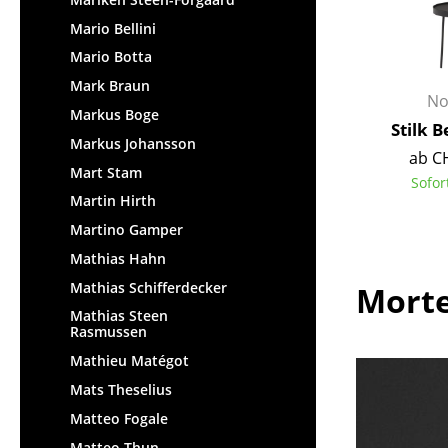
Mario Bellini
Mario Botta
Mark Braun
No
Markus Boge
Stilk B
Markus Johansson
ab C
Mart Stam
Sofor
Martin Hirth
Martino Gamper
Mathias Hahn
Mathias Schifferdecker
Morte
Mathias Steen
Rasmussen
Mathieu Matégot
Mats Theselius
Matteo Fogale
Matteo Thun