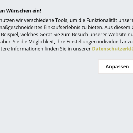
ch mit Jonas Norheim getroffen, um mit ihm über die Ents
hren Wünschen ein!
Arbeit und die Rolle von Morten & Jonas bei Northern, und
tzen wir verschiedene Tools, um die Funktionalität unsere
maßgeschneidertes Einkaufserlebnis zu bieten. Aus diesem
Beispiel, welches Gerät Sie zum Besuch unserer Website nu
aben Sie die Möglichkeit, Ihre Einstellungen individuell anzu
itere Informationen finden Sie in unserer
Datenschutzerkl
Anpassen