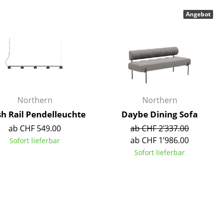
Decken
Angebot
Kissen
Teppiche
Vorhänge
... alle Accessoires
Northern
Northern
sh Rail Pendelleuchte
Daybe Dining Sofa
ab CHF 549.00
ab CHF 2’337.00
ab CHF 1’986.00
Sofort lieferbar
Sofort lieferbar
Büro
Arbeitsplatz
Management Büro
Konferenzraum