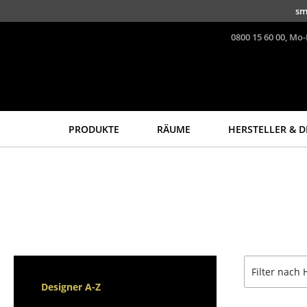
Direkt zum Inhalt
sm
0800 15 60 00, Mo-
PRODUKTE
RÄUME
HERSTELLER & D
Sitzmöbel
Tische
Esszimmerstühle
Esstische
Sofas
Beistelltische
Sessel
Couchtische
Loungesessel
Schreibtische
Stühle
Sekretäre & PC-Tische
Filter nach 
Freischwinger
Konferenztische
Designer A-Z
Barhocker
Stehtische &