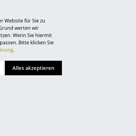
tehung und Entwicklung des Designstudios Morten &
 auch über Norwegen und Design zu sprechen.
r Website für Sie zu
 Grund werten wir
tzen. Wenn Sie hiermit
passen. Bitte klicken Sie
ärung
.
Alles akzeptieren