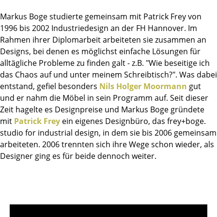
Einzelteile
Markus Boge studierte gemeinsam mit Patrick Frey von
1996 bis 2002 Industriedesign an der FH Hannover. Im
... alle Tische
Rahmen ihrer Diplomarbeit arbeiteten sie zusammen an
Designs, bei denen es möglichst einfache Lösungen für
Aufbewahren
alltägliche Probleme zu finden galt - z.B. "Wie beseitige ich
Regale & Schränke
das Chaos auf und unter meinem Schreibtisch?". Was dabei
entstand, gefiel besonders
Nils Holger Moormann
gut
Bücherregale
und er nahm die Möbel in sein Programm auf. Seit dieser
Zeit hagelte es Designpreise und Markus Boge gründete
Wandregale
mit
Patrick Frey
ein eigenes Designbüro, das frey+boge.
Sideboards & Kommoden
studio for industrial design, in dem sie bis 2006 gemeinsam
arbeiteten. 2006 trennten sich ihre Wege schon wieder, als
TV Möbel
Designer ging es für beide dennoch weiter.
Beistell- & Rollcontainer
Barmöbel
Garderoben