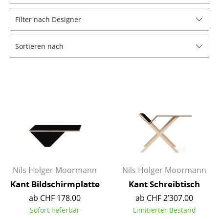
Hocker
Filter nach Designer
Bänke & Liegen
Sortieren nach
Sitzsäcke
Gartenstühle
Kinderstühle
Schaukelstühle
Bürodrehstühle
Konferenzstühle
Bürosessel
Nils Holger Moormann
Nils Holger Moormann
Kant Bildschirmplatte
Kant Schreibtisch
Einzelteile
ab CHF 178.00
ab CHF 2’307.00
... alle Sitzmöbel
Sofort lieferbar
Limitierter Bestand