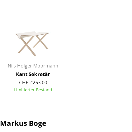
Tische
Esstische
Beistelltische
Couchtische
Schreibtische
Nils Holger Moormann
Sekretäre & PC-Tische
Kant Sekretär
Konferenztische
CHF 2’263.00
Limitierter Bestand
Stehtische & Stehpulte
Kindertische
Gartentische
Markus Boge
Servierwagen