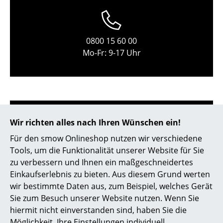
Kleinaufbewahrung
Einzelteile
0800 15 60 00
... alle Aufbewahrungsmöbel
Mo-Fr: 9-17 Uhr
Licht
Hängeleuchten & Deckenleuchten
Tischleuchten
Wir richten alles nach Ihren Wünschen ein!
Schreibtischleuchten
Für den smow Onlineshop nutzen wir verschiedene
Tools, um die Funktionalität unserer Website für Sie
Stehleuchten & Leseleuchten
service@smow.ch
zu verbessern und Ihnen ein maßgeschneidertes
Bodenleuchten
Einkaufserlebnis zu bieten. Aus diesem Grund werten
wir bestimmte Daten aus, zum Beispiel, welches Gerät
Wandleuchten
Sie zum Besuch unserer Website nutzen. Wenn Sie
hiermit nicht einverstanden sind, haben Sie die
Outdoor-Leuchten
Möglichkeit, Ihre Einstellungen individuell