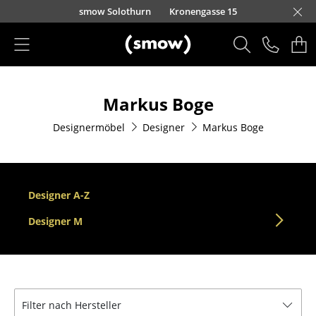
Direkt zum Inhalt
smow Solothurn
Kronengasse 15
Produkte
Markus Boge
Sitzmöbel
Designermöbel
Designer
Markus Boge
Esszimmerstühle
Sofas
Sessel
Designer A-Z
Loungesessel
Designer M
Stühle
Freischwinger
Filter nach Hersteller
Barhocker