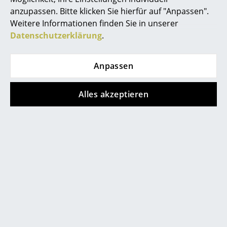
Akkuleuchten
anzupassen. Bitte klicken Sie hierfür auf "Anpassen".
Weitere Informationen finden Sie in unserer
... alle Leuchten
Datenschutzerklärung
.
Store vor Ort kontaktieren
Betten
Anpassen
Doppelbetten
Alles akzeptieren
Einzelbetten
Stapelbetten
Kinderbetten
Nachttische & Bettzubehör
... alle Betten
Hilfe & Service
Kontakt
Accessoires
Bezahlung
Uhren
Versand