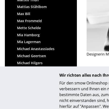
Mattias Ståhlbom
Max Bill
Max Frommeld
Mette Schelde
Mia Hamborg
Mia Lagerman
Michael Anastassiades
Designerin M
Michael Geertsen
Michael Hilgers
Michael Schwebius
Wir richten alles nach I
Michael Thonet
Für den smow Onlineshop nu
Michel Charlot
verbessern und Ihnen ein 
Michele De Lucchi
bestimmte Daten aus, zum 
Midgard Werkdesign
nicht einverstanden sind, h
Mika Tolvanen
hierfür auf "Anpassen". We