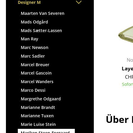
Stehpulte
Designer M
Hocker
Kindertische
Bänke & Liegen
Maarten Van Severen
Gartentische
Sitzsäcke
Mads Odgård
Servierwagen
Gartenstühle
Mads Sætter-Lassen
Einzelteile
Kinderstühle
Man Ray
... alle Tische
Schaukelstühle
Marc Newson
Bürodrehstühle
Marc Sadler
No
Konferenzstühle
Marcel Breuer
Laye
Bürosessel
Marcel Gascoin
CHF
Einzelteile
Marcel Wanders
Sofor
... alle Sitzmöbel
Marco Dessi
Margrethe Odgaard
Marianne Brandt
Über 
Marianne Tuxen
Marie Luise Stein
Mariken Steen-Forgaard