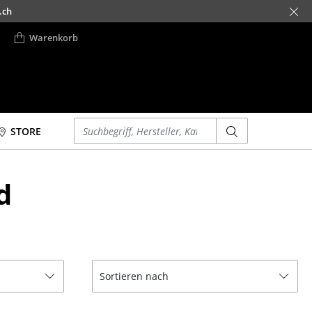
.ch
Warenkorb
Einen Suchbegriff eingeben
STORE
Betten
Accessoires
d
Doppelbetten
Uhren
Einzelbetten
Spiegel
Stapelbetten
Figuren & Miniaturen
Kinderbetten
Vasen
Nachttische &
Tabletts
Sortieren nach
Bettzubehör
Büroutensilien
... alle Betten
Aufbewahrungsboxen