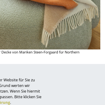
r Decke von Mariken Steen-Forgaard für Northern
r Website für Sie zu
sign
 Grund werten wir
tzen. Wenn Sie hiermit
passen. Bitte klicken Sie
n
ärung
.
ch
Store vor Ort kontaktieren
ien