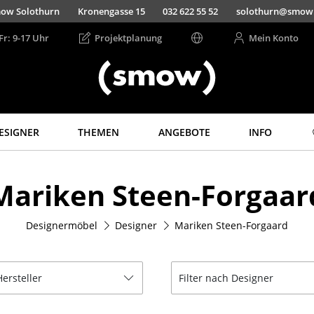
ow Solothurn
Kronengasse 15
032 622 55 52
solothurn@smow
Fr: 9-17 Uhr
Projektplanung
Mein Konto
ESIGNER
THEMEN
ANGEBOTE
INFO
Aufbewahren
Licht
Mariken Steen-Forgaar
Regale & Schränke
Hängeleuchten &
Deckenleuchten
Bücherregale
Tischleuchten
Designermöbel
Designer
Mariken Steen-Forgaard
Wandregale
Schreibtischleuchten
Sideboards &
Kommoden
Stehleuchten &
Leseleuchten
Hersteller
Filter nach Designer
TV Möbel
Bodenleuchten
Beistell- &
Rollcontainer
Wandleuchten