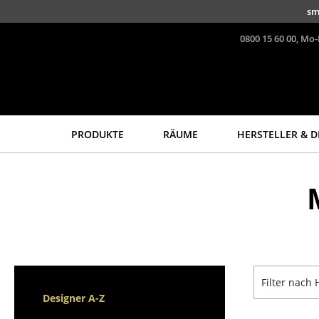
Direkt zum Inhalt
sm
0800 15 60 00, Mo-
PRODUKTE
RÄUME
HERSTELLER & D
Sitzmöbel
Tische
Esszimmerstühle
Esstische
Sofas
Beistelltische
Sessel
Couchtische
Loungesessel
Schreibtische
Stühle
Sekretäre & PC-Tische
Filter nach 
Freischwinger
Konferenztische
Designer A-Z
Barhocker
Stehtische &