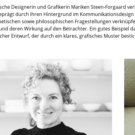
Kinderzimmer
sche Designerin und Grafikerin Mariken Steen-Forgaard verb
Arbeitszimmer
eprägt durch ihren Hintergrund im Kommunikationsdesign en
Diele
hetischen sowie philosophischen Fragestellungen verknüpfe
und deren Wirkung auf den Betrachter. Ein gutes Beispiel da
Badezimmer
cher Entwurf, der durch ein klares, grafisches Muster besti
Stauraum
Balkon & Garten
Hersteller
Designer
Artemide
Alvar Aalto
Cassina
Arne Jacobsen
Fritz Hansen
Charles & Ray Eames
HAY
Eero Saarinen
Knoll International
Egon Eiermann
Louis Poulsen
Eileen Gray
Muuto
Jean Prouvé
Nils Holger Moormann
Le Corbusier