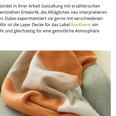
Empfang
indet in ihrer Arbeit Gestaltung mit erzählerischen
Cafeteria
tstehen Entwürfe, die Alltägliches neu interpretieren
Branchenlösungen
n. Dabei experimentiert sie gerne mit verschiedenen
für ist die Layer Decke für das Label
Northern
: ein
Sicheres Arbeiten
cht und gleichzeitig für eine gemütliche Atmosphäre
Das Original