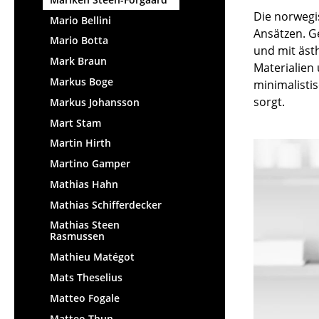
Die norwegi
Mario Bellini
Ansätzen. G
Mario Botta
und mit äst
Mark Braun
Materialien 
Markus Boge
minimalistis
sorgt.
Markus Johansson
Mart Stam
Martin Hirth
Martino Gamper
Mathias Hahn
Mathias Schifferdecker
Mathias Steen
Rasmussen
Mathieu Matégot
Mats Theselius
Matteo Fogale
Matteo Thun