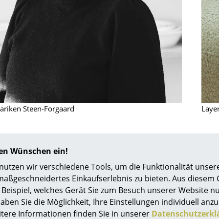
Richard Lampert
Ludwig Mies van der Rohe
Thonet
Marcel Breuer
USM Haller
Philippe Starck
Vitra
Verner Panton
... alle Hersteller A-Z
... alle Designer A-Z
Neu bei smow
Inspiration
Special Editions
ariken Steen-Forgaard
Laye
Designklassiker
Frauen im Design
Bauhaus Design
hren Wünschen ein!
Midcentury Design
tzen wir verschiedene Tools, um die Funktionalität unsere
Skandinavisches De
maßgeschneidertes Einkaufserlebnis zu bieten. Aus diesem
Italienisches Design
Beispiel, welches Gerät Sie zum Besuch unserer Website nu
aben Sie die Möglichkeit, Ihre Einstellungen individuell anzu
Nachhaltiges Desig
0800 15 60 00
itere Informationen finden Sie in unserer
Datenschutzerkl
service@smow.
Natürliche Material