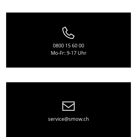
Einzelteile
... alle Tische
Aufbewahren
Regale & Schränke
0800 15 60 00
Mo-Fr: 9-17 Uhr
Bücherregale
Wandregale
Sideboards & Kommoden
TV Möbel
Beistell- & Rollcontainer
Barmöbel
service@smow.ch
Garderoben