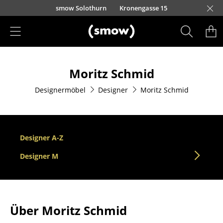
Direkt zum Inhalt
smow Solothurn
Kronengasse 15
Produkte
Moritz Schmid
Sitzmöbel
Designermöbel
Designer
Moritz Schmid
Esszimmerstühle
Sofas
Sessel
Designer A-Z
Loungesessel
Designer M
Stühle
Freischwinger
Über Moritz Schmid
Barhocker