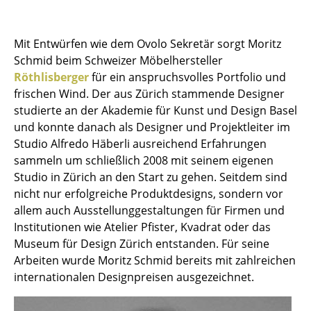
Hocker
Mit Entwürfen wie dem Ovolo Sekretär sorgt Moritz
Bänke & Liegen
Schmid beim Schweizer Möbelhersteller
Sitzsäcke
Röthlisberger
für ein anspruchsvolles Portfolio und
frischen Wind. Der aus Zürich stammende Designer
Gartenstühle
studierte an der Akademie für Kunst und Design Basel
und konnte danach als Designer und Projektleiter im
Kinderstühle
Studio Alfredo Häberli ausreichend Erfahrungen
Schaukelstühle
sammeln um schließlich 2008 mit seinem eigenen
Studio in Zürich an den Start zu gehen. Seitdem sind
Bürodrehstühle
nicht nur erfolgreiche Produktdesigns, sondern vor
allem auch Ausstellunggestaltungen für Firmen und
Konferenzstühle
Institutionen wie Atelier Pfister, Kvadrat oder das
Bürosessel
Museum für Design Zürich entstanden. Für seine
Arbeiten wurde Moritz Schmid bereits mit zahlreichen
Einzelteile
internationalen Designpreisen ausgezeichnet.
... alle Sitzmöbel