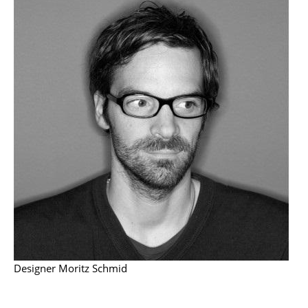
Tische
Esstische
Beistelltische
Couchtische
Schreibtische
Sekretäre & PC-Tische
Konferenztische
Stehtische & Stehpulte
Kindertische
Gartentische
Designer Moritz Schmid
Servierwagen