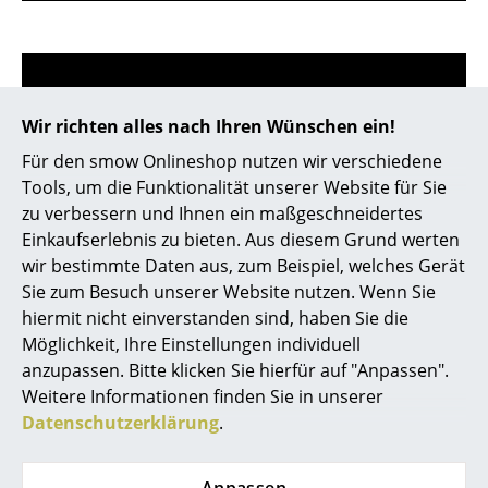
Kleinaufbewahrung
Einzelteile
... alle Aufbewahrungsmöbel
Wir richten alles nach Ihren Wünschen ein!
Licht
Für den smow Onlineshop nutzen wir verschiedene
Store vor Ort kontaktieren
Tools, um die Funktionalität unserer Website für Sie
Hängeleuchten & Deckenleuchten
zu verbessern und Ihnen ein maßgeschneidertes
Einkaufserlebnis zu bieten. Aus diesem Grund werten
Tischleuchten
wir bestimmte Daten aus, zum Beispiel, welches Gerät
Schreibtischleuchten
Sie zum Besuch unserer Website nutzen. Wenn Sie
hiermit nicht einverstanden sind, haben Sie die
Stehleuchten & Leseleuchten
Möglichkeit, Ihre Einstellungen individuell
anzupassen. Bitte klicken Sie hierfür auf "Anpassen".
Bodenleuchten
Weitere Informationen finden Sie in unserer
Wandleuchten
Datenschutzerklärung
.
Hilfe & Service
Outdoor-Leuchten