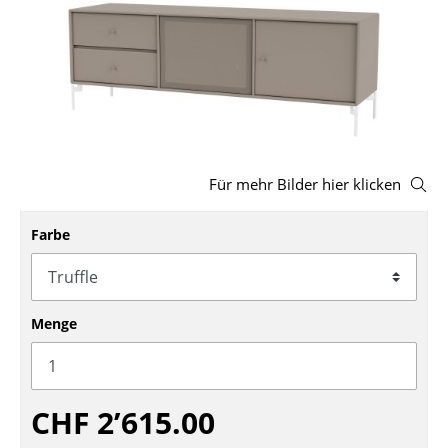
Hocker
Bänke & Liegen
Sitzsäcke
Gartenstühle
Für mehr Bilder hier klicken
Kinderstühle
Schaukelstühle
Farbe
Bürodrehstühle
Konferenzstühle
Menge
Bürosessel
Einzelteile
CHF 2’615.00
... alle Sitzmöbel