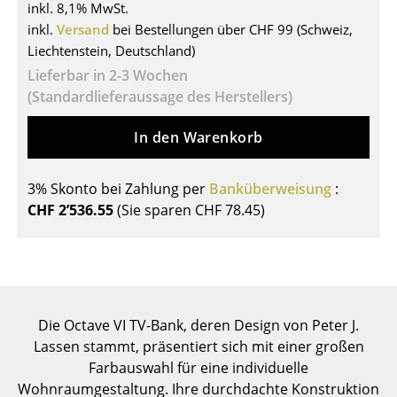
inkl. 8,1% MwSt.
Tische
inkl.
Versand
bei Bestellungen über CHF 99 (Schweiz,
Liechtenstein, Deutschland)
Esstische
Lieferbar in 2-3 Wochen
Beistelltische
(Standardlieferaussage des Herstellers)
Couchtische
In den Warenkorb
Schreibtische
3% Skonto bei Zahlung per
Banküberweisung
:
Sekretäre & PC-Tische
CHF 2’536.55
(Sie sparen
CHF 78.45
)
Konferenztische
Stehtische & Stehpulte
Kindertische
Die Octave VI TV-Bank, deren Design von Peter J.
Gartentische
Lassen stammt, präsentiert sich mit einer großen
Farbauswahl für eine individuelle
Servierwagen
Wohnraumgestaltung. Ihre durchdachte Konstruktion