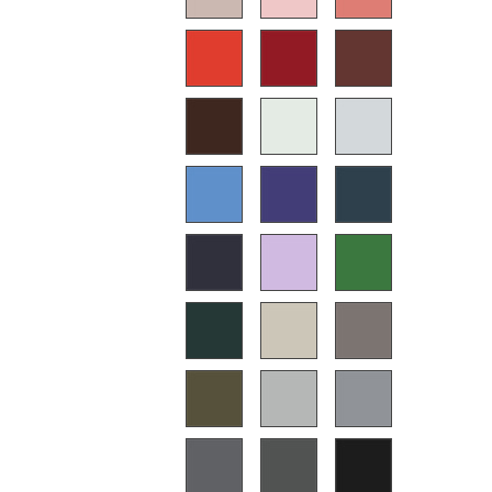
Akkuleuchten
... alle Leuchten
Betten
Doppelbetten
Einzelbetten
Stapelbetten
Kinderbetten
Nachttische & Bettzubehör
... alle Betten
Accessoires
Uhren