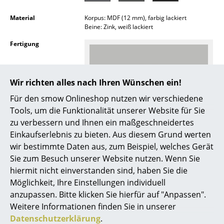
Spiegel
Material
Korpus: MDF (12 mm), farbig lackiert
Beine: Zink, weiß lackiert
Figuren & Miniaturen
Fertigung
Vasen
Tabletts
Wir richten alles nach Ihren Wünschen ein!
Büroutensilien
Für den smow Onlineshop nutzen wir verschiedene
Tools, um die Funktionalität unserer Website für Sie
Aufbewahrungsboxen
Noch mehr Inspiration?
zu verbessern und Ihnen ein maßgeschneidertes
Decken
Hier ist ein interessantes YouTube-Video
Einkaufserlebnis zu bieten. Aus diesem Grund werten
verlinkt, allerdings haben Sie sich gegen
wir bestimmte Daten aus, zum Beispiel, welches Gerät
die Verwendung von YouTube auf unseren
Kissen
Sie zum Besuch unserer Website nutzen. Wenn Sie
Seiten entschieden. Wenn Sie das Video
jetzt sehen möchten, klicken Sie bitte
hier
hiermit nicht einverstanden sind, haben Sie die
Teppiche
um Ihre Einstellungen zu ändern.
Möglichkeit, Ihre Einstellungen individuell
Vorhänge
anzupassen. Bitte klicken Sie hierfür auf "Anpassen".
Ausführungen
Weitere Ausführungen auf Anfrage bei
Weitere Informationen finden Sie in unserer
unserem
Service
erhältlich
... alle Accessoires
Datenschutzerklärung
.