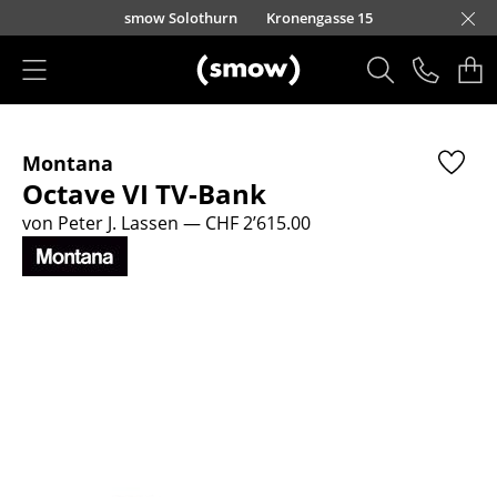
Direkt zum Inhalt
smow Solothurn
Kronengasse 15
Produkte
Montana
Sitzmöbel
Octave VI TV-Bank
Esszimmerstühle
von Peter J. Lassen
— CHF 2’615.00
Sofas
Sessel
Loungesessel
Stühle
Freischwinger
Barhocker