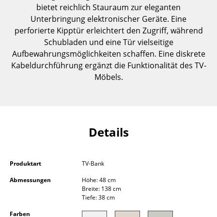
bietet reichlich Stauraum zur eleganten
Einzelteile
Unterbringung elektronischer Geräte. Eine
... alle Tische
perforierte Kipptür erleichtert den Zugriff, während
Schubladen und eine Tür vielseitige
Aufbewahren
Aufbewahrungsmöglichkeiten schaffen. Eine diskrete
Kabeldurchführung ergänzt die Funktionalität des TV-
Regale & Schränke
Möbels.
Bücherregale
Wandregale
Sideboards & Kommoden
Details
TV Möbel
Produktart
TV-Bank
Beistell- & Rollcontainer
Abmessungen
Höhe: 48 cm
Barmöbel
Breite: 138 cm
Tiefe: 38 cm
Garderoben
Farben