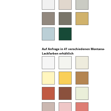
Kleinaufbewahrung
Einzelteile
... alle Aufbewahrungsmöbel
Licht
Hängeleuchten & Deckenleuchten
Auf Anfrage in 41 verschiedenen Montana-
Lackfarben erhältlich
Tischleuchten
Schreibtischleuchten
Stehleuchten & Leseleuchten
Bodenleuchten
Wandleuchten
Outdoor-Leuchten