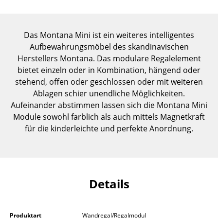
Einzelteile
... alle Tische
Das Montana Mini ist ein weiteres intelligentes
Aufbewahrungsmöbel des skandinavischen
Aufbewahren
Herstellers Montana. Das modulare Regalelement
bietet einzeln oder in Kombination, hängend oder
Regale & Schränke
stehend, offen oder geschlossen oder mit weiteren
Bücherregale
Ablagen schier unendliche Möglichkeiten.
Aufeinander abstimmen lassen sich die Montana Mini
Wandregale
Module sowohl farblich als auch mittels Magnetkraft
für die kinderleichte und perfekte Anordnung.
Sideboards & Kommoden
TV Möbel
Beistell- & Rollcontainer
Details
Barmöbel
Garderoben
Produktart
Wandregal/Regalmodul