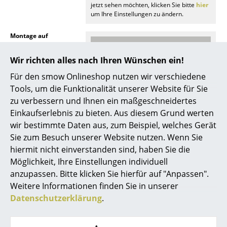
jetzt sehen möchten, klicken Sie bitte
hier
um Ihre Einstellungen zu ändern.
Räume
Montage auf
Zuhause
Aufhängeschiene
Wohnzimmer
Wir richten alles nach Ihren Wünschen ein!
Für den smow Onlineshop nutzen wir verschiedene
Esszimmer
Tools, um die Funktionalität unserer Website für Sie
Schlafzimmer
zu verbessern und Ihnen ein maßgeschneidertes
Einkaufserlebnis zu bieten. Aus diesem Grund werten
Noch mehr Inspiration?
Kinderzimmer
wir bestimmte Daten aus, zum Beispiel, welches Gerät
Hier ist ein interessantes YouTube-Video
verlinkt, allerdings haben Sie sich gegen
Sie zum Besuch unserer Website nutzen. Wenn Sie
Arbeitszimmer
die Verwendung von YouTube auf unseren
hiermit nicht einverstanden sind, haben Sie die
Seiten entschieden. Wenn Sie das Video
Diele
Möglichkeit, Ihre Einstellungen individuell
jetzt sehen möchten, klicken Sie bitte
hier
um Ihre Einstellungen zu ändern.
anzupassen. Bitte klicken Sie hierfür auf "Anpassen".
Badezimmer
Weitere Informationen finden Sie in unserer
Montage auf Sockel
Datenschutzerklärung
.
Stauraum
Balkon & Garten