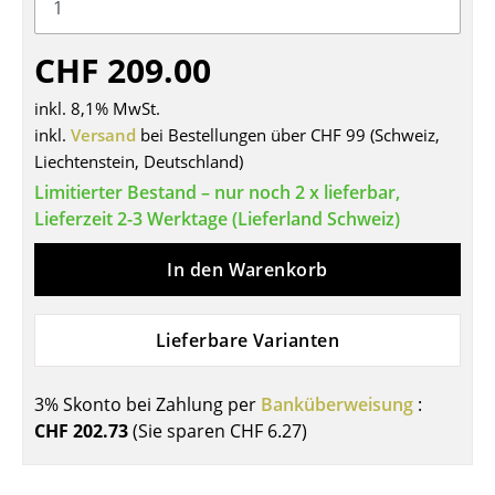
Tische
CHF 209.00
Esstische
inkl. 8,1% MwSt.
Beistelltische
inkl.
Versand
bei Bestellungen über CHF 99 (Schweiz,
Liechtenstein, Deutschland)
Couchtische
Limitierter Bestand – nur noch 2 x lieferbar,
Schreibtische
Lieferzeit 2-3 Werktage (Lieferland Schweiz)
Sekretäre & PC-Tische
In den Warenkorb
Konferenztische
Stehtische & Stehpulte
Lieferbare Varianten
Kindertische
3% Skonto bei Zahlung per
Banküberweisung
:
Gartentische
CHF 202.73
(Sie sparen
CHF 6.27
)
Servierwagen