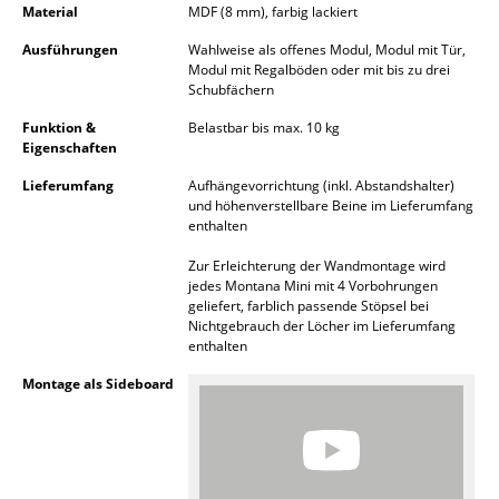
Material
MDF (8 mm), farbig lackiert
Akkuleuchten
Ausführungen
Wahlweise als offenes Modul, Modul mit Tür,
... alle Leuchten
Modul mit Regalböden oder mit bis zu drei
Schubfächern
Betten
Funktion &
Belastbar bis max. 10 kg
Eigenschaften
Doppelbetten
Lieferumfang
Aufhängevorrichtung (inkl. Abstandshalter)
Einzelbetten
und höhenverstellbare Beine im Lieferumfang
enthalten
Stapelbetten
Zur Erleichterung der Wandmontage wird
jedes Montana Mini mit 4 Vorbohrungen
Kinderbetten
geliefert, farblich passende Stöpsel bei
Nichtgebrauch der Löcher im Lieferumfang
Nachttische & Bettzubehör
enthalten
... alle Betten
Montage als Sideboard
Accessoires
Uhren