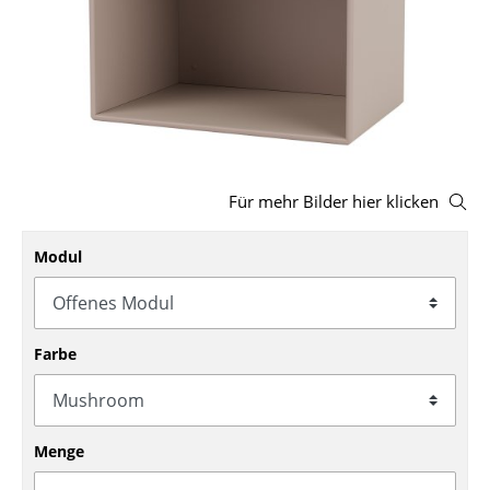
Hocker
Bänke & Liegen
Sitzsäcke
Gartenstühle
Für mehr Bilder hier klicken
Kinderstühle
Schaukelstühle
Modul
Bürodrehstühle
Konferenzstühle
Farbe
Bürosessel
Einzelteile
Menge
... alle Sitzmöbel