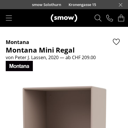
Direkt zum Inhalt
smow Solothurn
Kronengasse 15
Produkte
Montana
Sitzmöbel
Montana Mini Regal
Esszimmerstühle
von Peter J. Lassen, 2020
— ab CHF 209.00
Sofas
Sessel
Loungesessel
Stühle
Freischwinger
Barhocker