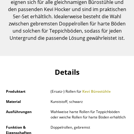
eignen sich für alle gleichnamigen Bürostühle und
Einzelteile
den passenden Kevi Hocker und sind im praktischen
5er-Set erhältlich. Idealerweise besteht die Wahl
... alle Tische
zwischen gebremsten Doppelrollen für harte Böden
und solchen für Teppichböden, sodass für jeden
Aufbewahren
Untergrund die passende Lösung gewährleistet ist.
Regale & Schränke
Bücherregale
Wandregale
Details
Sideboards & Kommoden
TV Möbel
Produktart
(Ersatz-) Rollen für
Kevi Bürostühle
Material
Kunststoff, schwarz
Beistell- & Rollcontainer
Ausführungen
Wahlweise harte Rollen für Teppichböden
Barmöbel
oder weiche Rollen für harte Böden erhältlich
Garderoben
Funktion &
Doppelrollen, gebremst
Eigenschaften