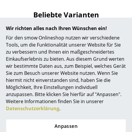
Akkuleuchten
Beliebte Varianten
... alle Leuchten
Wir richten alles nach Ihren Wünschen ein!
Betten
Für den smow Onlineshop nutzen wir verschiedene
Doppelbetten
Tools, um die Funktionalität unserer Website für Sie
zu verbessern und Ihnen ein maßgeschneidertes
Einzelbetten
Einkaufserlebnis zu bieten. Aus diesem Grund werten
wir bestimmte Daten aus, zum Beispiel, welches Gerät
Stapelbetten
Sie zum Besuch unserer Website nutzen. Wenn Sie
Kinderbetten
hiermit nicht einverstanden sind, haben Sie die
Montana
Montana
Möglichkeit, Ihre Einstellungen individuell
Nachttische & Bettzubehör
Rollen für Kevi Stühle
Rollen für Kevi Stühle
anzupassen. Bitte klicken Sie hierfür auf "Anpassen".
(5er Set), Rollen für
(5er Set), Rollen für
Weitere Informationen finden Sie in unserer
... alle Betten
Teppichboden
Hartboden
Datenschutzerklärung
.
CHF 66.00
CHF 66.00
Accessoires
Mehr als 5 x sofort
Mehr als 3 x sofort
Anpassen
Uhren
lieferbar, Lieferzeit 2-3
lieferbar, Lieferzeit 2-3