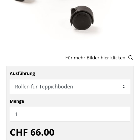
Hocker
Bänke & Liegen
Sitzsäcke
Gartenstühle
Für mehr Bilder hier klicken
Kinderstühle
Schaukelstühle
Ausführung
Bürodrehstühle
Konferenzstühle
Menge
Bürosessel
Einzelteile
CHF 66.00
... alle Sitzmöbel