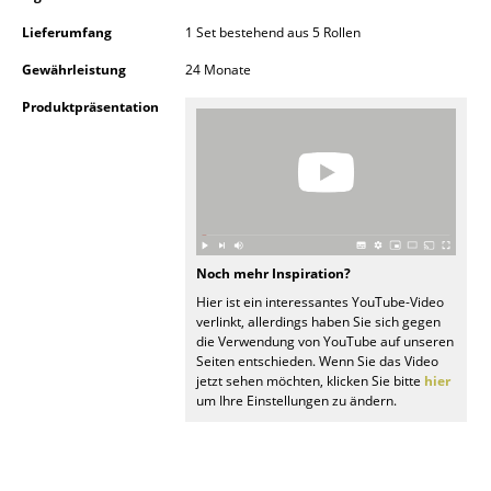
Kleinaufbewahrung
Lieferumfang
1 Set bestehend aus 5 Rollen
Einzelteile
Gewährleistung
24 Monate
... alle Aufbewahrungsmöbel
Produktpräsentation
Licht
Hängeleuchten & Deckenleuchten
Tischleuchten
Noch mehr Inspiration?
Schreibtischleuchten
Hier ist ein interessantes YouTube-Video
verlinkt, allerdings haben Sie sich gegen
Stehleuchten & Leseleuchten
die Verwendung von YouTube auf unseren
Seiten entschieden. Wenn Sie das Video
Bodenleuchten
jetzt sehen möchten, klicken Sie bitte
hier
um Ihre Einstellungen zu ändern.
Wandleuchten
Outdoor-Leuchten