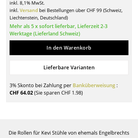
inkl. 8,1% MwSt.
Tische
inkl.
Versand
bei Bestellungen über CHF 99 (Schweiz,
Liechtenstein, Deutschland)
Esstische
Mehr als 5 x sofort lieferbar, Lieferzeit 2-3
Beistelltische
Werktage (Lieferland Schweiz)
Couchtische
In den Warenkorb
Schreibtische
Lieferbare Varianten
Sekretäre & PC-Tische
Konferenztische
3% Skonto bei Zahlung per
Banküberweisung
:
CHF 64.02
(Sie sparen
CHF 1.98
)
Stehtische & Stehpulte
Kindertische
Gartentische
Servierwagen
Die Rollen für Kevi Stühle von ehemals Engelbrechts