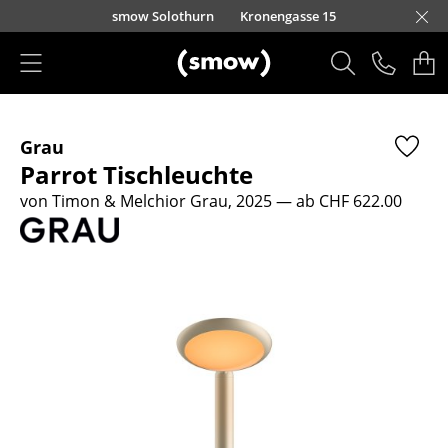
Direkt zum Inhalt
smow Solothurn
Kronengasse 15
Produkte
Grau
Sitzmöbel
Parrot Tischleuchte
Esszimmerstühle
von Timon & Melchior Grau, 2025
— ab CHF 622.00
Sofas
Sessel
Loungesessel
Stühle
Freischwinger
Barhocker