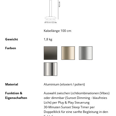
Kleinaufbewahrung
Einzelteile
... alle Aufbewahrungsmöbel
Kabellänge 100 cm
Licht
Gewicht
1,8 kg
Hängeleuchten & Deckenleuchten
Farben
Tischleuchten
Schreibtischleuchten
Stehleuchten & Leseleuchten
Material
Aluminium (eloxiert / poliert)
Bodenleuchten
Funktion &
Auswahl zwischen Lichtkombinationen (Vibes)
Eigenschaften
oder dimmbar (Sunset Dimming - blaufreies
Wandleuchten
Licht) per Pluy & Play Steuerung
30-Minuten Sunset Sleep Timer per
Outdoor-Leuchten
Doppelklick für eine sanfte Begleitung in den