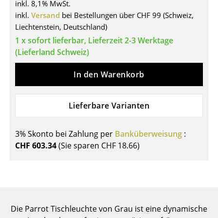
inkl. 8,1% MwSt.
Tische
inkl.
Versand
bei Bestellungen über CHF 99 (Schweiz,
Liechtenstein, Deutschland)
Esstische
1 x sofort lieferbar, Lieferzeit 2-3 Werktage
(Lieferland Schweiz)
Beistelltische
Couchtische
In den Warenkorb
Schreibtische
Lieferbare Varianten
Sekretäre & PC-Tische
Konferenztische
3% Skonto bei Zahlung per
Banküberweisung
:
CHF 603.34
(Sie sparen
CHF 18.66
)
Stehtische & Stehpulte
Kindertische
Gartentische
Servierwagen
Die Parrot Tischleuchte von Grau ist eine dynamische