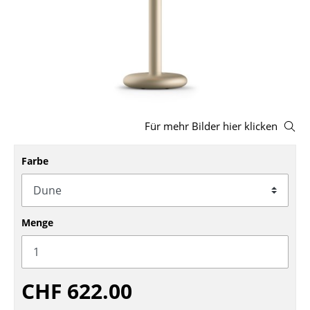
Hocker
Bänke & Liegen
Sitzsäcke
Gartenstühle
Für mehr Bilder hier klicken
Kinderstühle
Schaukelstühle
Farbe
Bürodrehstühle
Konferenzstühle
Menge
Bürosessel
Einzelteile
CHF 622.00
... alle Sitzmöbel