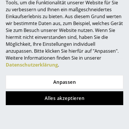
Nachhaltigkeit
Tools, um die Funktionalität unserer Website für Sie
Spiegel
zu verbessern und Ihnen ein maßgeschneidertes
Nachhaltigkeit
Der Produktionsstandort der Grau Leuchten
Einkaufserlebnis zu bieten. Aus diesem Grund werten
befindet sich in Deutschland. Bei jeder Phase
Figuren & Miniaturen
der regionalen Produktion stehen
wir bestimmte Daten aus, zum Beispiel, welches Gerät
Nachhaltigkeit, Wiederverwendung von
Sie zum Besuch unserer Website nutzen. Wenn Sie
Vasen
Materialien und soziale Verantwortung an
hiermit nicht einverstanden sind, haben Sie die
erster Stelle. Dabei sichern die Leuchten von
Tabletts
Grau durch moderne LED-Technologie
Möglichkeit, Ihre Einstellungen individuell
Langlebigkeit und eine hohe Energieeffizienz.
anzupassen. Bitte klicken Sie hierfür auf "Anpassen".
Büroutensilien
Weitere Informationen finden Sie in unserer
Gewährleistung
24 Monate
Datenschutzerklärung
.
Aufbewahrungsboxen
Produktfamilie
Auch als
Akku-Stehleuchte
und
kabelgebundene Stehleuchte
erhältlich
Decken
Anpassen
Produktdatenblatt
Bitte klicken Sie auf das Bild, um detaillierte
Informationen zu erhalten (ca. 0,7 MB).
Kissen
Alles akzeptieren
Teppiche
Vorhänge
... alle Accessoires