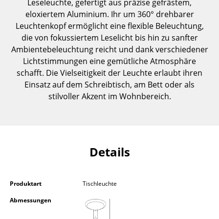
Leseleuchte, gefertigt aus präzise gefrästem,
Einzelteile
eloxiertem Aluminium. Ihr um 360° drehbarer
Leuchtenkopf ermöglicht eine flexible Beleuchtung,
... alle Tische
die von fokussiertem Leselicht bis hin zu sanfter
Ambientebeleuchtung reicht und dank verschiedener
Aufbewahren
Lichtstimmungen eine gemütliche Atmosphäre
Regale & Schränke
schafft. Die Vielseitigkeit der Leuchte erlaubt ihren
Einsatz auf dem Schreibtisch, am Bett oder als
Bücherregale
stilvoller Akzent im Wohnbereich.
Wandregale
Sideboards & Kommoden
Details
TV Möbel
Beistell- & Rollcontainer
Produktart
Tischleuchte
Barmöbel
Abmessungen
Garderoben