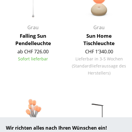
Räume
Zuhause
Grau
Grau
Wohnzimmer
Falling Sun
Sun Home
Pendelleuchte
Tischleuchte
Esszimmer
ab CHF 726.00
CHF 1’340.00
Schlafzimmer
Sofort lieferbar
Lieferbar in 3-5 Wochen
(Standardlieferaussage des
Kinderzimmer
Herstellers)
Arbeitszimmer
Diele
Badezimmer
Stauraum
Wir richten alles nach Ihren Wünschen ein!
Balkon & Garten