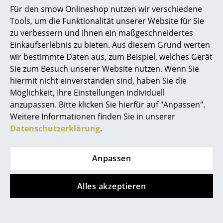
Für den smow Onlineshop nutzen wir verschiedene
Büro
Grau
Grau
Tools, um die Funktionalität unserer Website für Sie
zu verbessern und Ihnen ein maßgeschneidertes
Campfire Stehleuchte
Essence Stehleuchte
Arbeitsplatz
Einkaufserlebnis zu bieten. Aus diesem Grund werten
CHF 8’303.00
CHF 1’288.00
wir bestimmte Daten aus, zum Beispiel, welches Gerät
Management Büro
Lieferbar in 3-5 Wochen
Lieferbar in 2-3 Wochen
Sie zum Besuch unserer Website nutzen. Wenn Sie
(Standardlieferaussage des
(Standardlieferaussage des
Konferenzraum
hiermit nicht einverstanden sind, haben Sie die
Herstellers)
Herstellers)
Möglichkeit, Ihre Einstellungen individuell
Empfang
anzupassen. Bitte klicken Sie hierfür auf "Anpassen".
Weitere Informationen finden Sie in unserer
Cafeteria
Datenschutzerklärung
.
Branchenlösungen
Die Brüder Timon und Melchior
Grau
Sicheres Arbeiten
Anpassen
Hersteller & Designer
Alles akzeptieren
Die Designphilosophie des 1987 gegründeten
Hersteller
Leuchtenherstellers
Grau
(damals noch unter dem
Namen Tobias Grau) steht für eine Symbiose aus