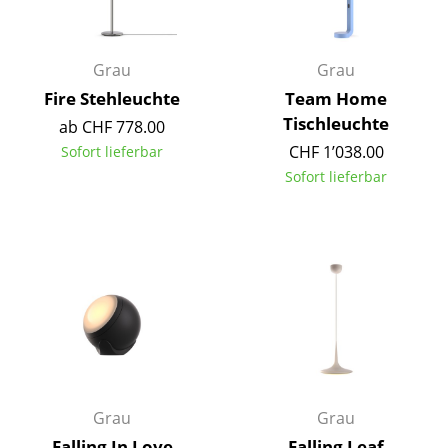
Kleinaufbewahrung
Einzelteile
Grau
Grau
Fire Stehleuchte
Team Home
... alle Aufbewahrungsmöbel
Tischleuchte
ab CHF 778.00
Licht
CHF 1’038.00
Sofort lieferbar
Sofort lieferbar
Hängeleuchten & Deckenleuchten
Tischleuchten
Schreibtischleuchten
Stehleuchten & Leseleuchten
Bodenleuchten
Wandleuchten
Grau
Grau
Outdoor-Leuchten
Falling In Love
Falling Leaf