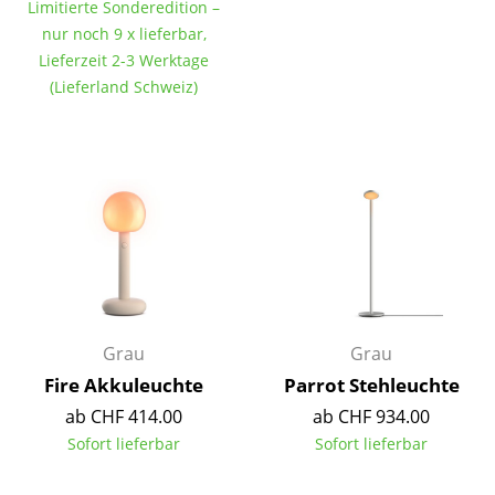
Limitierte Sonderedition –
Tische
nur noch 9 x lieferbar,
Lieferzeit 2-3 Werktage
Esstische
(Lieferland Schweiz)
Beistelltische
Couchtische
Schreibtische
Sekretäre & PC-Tische
Konferenztische
Stehtische & Stehpulte
Grau
Grau
Kindertische
Fire Akkuleuchte
Parrot Stehleuchte
ab CHF 414.00
ab CHF 934.00
Gartentische
Sofort lieferbar
Sofort lieferbar
Servierwagen