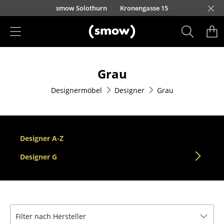
Direkt zum Inhalt
smow Solothurn
Kronengasse 15
Produkte
Grau
Sitzmöbel
Designermöbel
Designer
Grau
Esszimmerstühle
Sofas
Sessel
Designer A-Z
Loungesessel
Designer G
Stühle
Freischwinger
Filter nach Hersteller
Barhocker