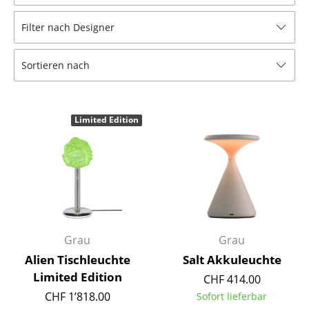
Hocker
Filter nach Designer
Bänke & Liegen
Sortieren nach
Sitzsäcke
Gartenstühle
Limited Edition
Kinderstühle
Schaukelstühle
Bürodrehstühle
Konferenzstühle
Bürosessel
Grau
Grau
Alien Tischleuchte
Salt Akkuleuchte
Einzelteile
Limited Edition
CHF 414.00
... alle Sitzmöbel
CHF 1’818.00
Sofort lieferbar