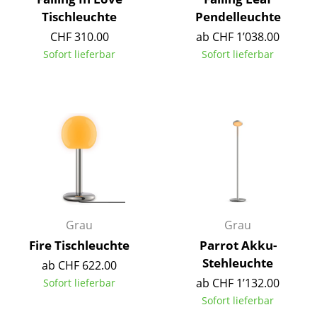
Akkuleuchten
Tischleuchte
Pendelleuchte
CHF 310.00
ab CHF 1’038.00
... alle Leuchten
Sofort lieferbar
Sofort lieferbar
Betten
Doppelbetten
Einzelbetten
Stapelbetten
Kinderbetten
Nachttische & Bettzubehör
Grau
Grau
Fire Tischleuchte
Parrot Akku-
... alle Betten
Stehleuchte
ab CHF 622.00
Accessoires
ab CHF 1’132.00
Sofort lieferbar
Sofort lieferbar
Uhren