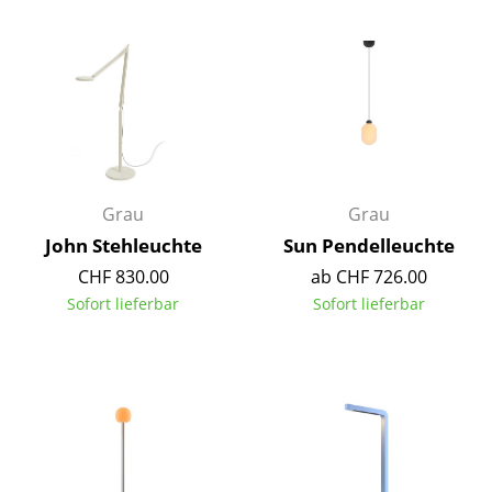
Einzelteile
... alle Tische
Aufbewahren
Regale & Schränke
Bücherregale
Grau
Grau
John Stehleuchte
Sun Pendelleuchte
Wandregale
CHF 830.00
ab CHF 726.00
Sideboards & Kommoden
Sofort lieferbar
Sofort lieferbar
TV Möbel
Beistell- & Rollcontainer
Barmöbel
Garderoben