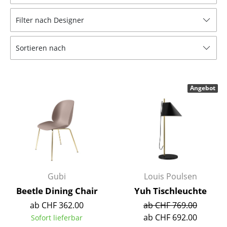
Hocker
Filter nach Designer
Bänke & Liegen
Sortieren nach
Sitzsäcke
Gartenstühle
Angebot
Kinderstühle
Schaukelstühle
Bürodrehstühle
Konferenzstühle
Bürosessel
Gubi
Louis Poulsen
Beetle Dining Chair
Yuh Tischleuchte
Einzelteile
ab CHF 362.00
ab CHF 769.00
... alle Sitzmöbel
ab CHF 692.00
Sofort lieferbar