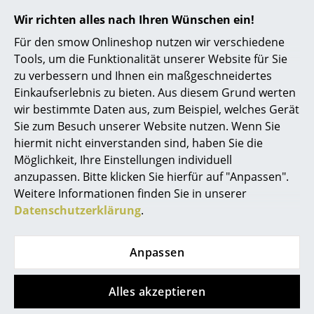
Spiegel
Wir richten alles nach Ihren Wünschen ein!
Für den smow Onlineshop nutzen wir verschiedene
Figuren & Miniaturen
Tools, um die Funktionalität unserer Website für Sie
Vasen
zu verbessern und Ihnen ein maßgeschneidertes
Einkaufserlebnis zu bieten. Aus diesem Grund werten
Tabletts
wir bestimmte Daten aus, zum Beispiel, welches Gerät
Sie zum Besuch unserer Website nutzen. Wenn Sie
Büroutensilien
hiermit nicht einverstanden sind, haben Sie die
Aufbewahrungsboxen
Möglichkeit, Ihre Einstellungen individuell
anzupassen. Bitte klicken Sie hierfür auf "Anpassen".
Decken
Weitere Informationen finden Sie in unserer
Datenschutzerklärung
.
Kissen
Teppiche
Anpassen
Vorhänge
Alles akzeptieren
... alle Accessoires