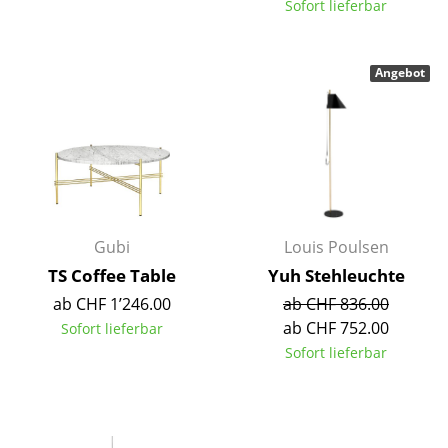
Sofort lieferbar
Tische
Esstische
Angebot
Beistelltische
Couchtische
Schreibtische
Sekretäre & PC-Tische
Gubi
Louis Poulsen
Konferenztische
TS Coffee Table
Yuh Stehleuchte
ab CHF 1’246.00
ab CHF 836.00
Stehtische & Stehpulte
ab CHF 752.00
Sofort lieferbar
Kindertische
Sofort lieferbar
Gartentische
Servierwagen