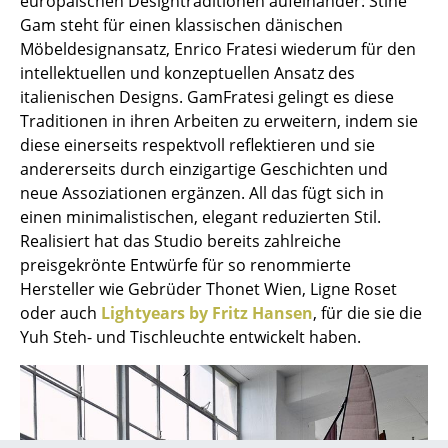
europäischen Designtraditionen aufeinander: Stine
Akkuleuchten
Gam steht für einen klassischen dänischen
Möbeldesignansatz, Enrico Fratesi wiederum für den
... alle Leuchten
intellektuellen und konzeptuellen Ansatz des
italienischen Designs. GamFratesi gelingt es diese
Betten
Traditionen in ihren Arbeiten zu erweitern, indem sie
diese einerseits respektvoll reflektieren und sie
Doppelbetten
andererseits durch einzigartige Geschichten und
Einzelbetten
neue Assoziationen ergänzen. All das fügt sich in
einen minimalistischen, elegant reduzierten Stil.
Stapelbetten
Realisiert hat das Studio bereits zahlreiche
preisgekrönte Entwürfe für so renommierte
Kinderbetten
Hersteller wie Gebrüder Thonet Wien, Ligne Roset
Nachttische & Bettzubehör
oder auch
Lightyears by Fritz Hansen
, für die sie die
Yuh Steh- und Tischleuchte entwickelt haben.
... alle Betten
Accessoires
Uhren