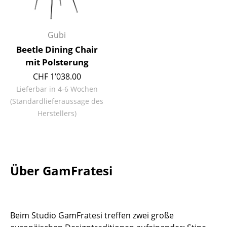
Kleinaufbewahrung
Einzelteile
Gubi
Beetle Dining Chair
... alle Aufbewahrungsmöbel
mit Polsterung
Licht
CHF 1’038.00
Lieferbar in 4-6 Wochen
Hängeleuchten & Deckenleuchten
(Standardlieferaussage des
Herstellers)
Tischleuchten
Schreibtischleuchten
Stehleuchten & Leseleuchten
Über GamFratesi
Bodenleuchten
Wandleuchten
Beim Studio GamFratesi treffen zwei große
Outdoor-Leuchten