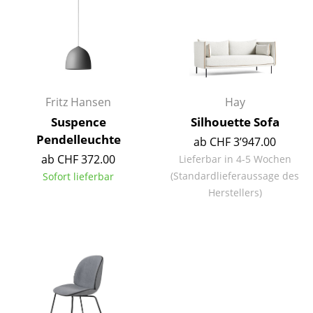
Einzelteile
... alle Tische
Aufbewahren
Fritz Hansen
Hay
Regale & Schränke
Suspence
Silhouette Sofa
Bücherregale
Pendelleuchte
ab CHF 3’947.00
Wandregale
ab CHF 372.00
Lieferbar in 4-5 Wochen
(Standardlieferaussage des
Sofort lieferbar
Sideboards & Kommoden
Herstellers)
TV Möbel
Beistell- & Rollcontainer
Barmöbel
Garderoben