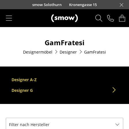
Direkt zum Inhalt
smow Solothurn
Kronengasse 15
Produkte
GamFratesi
Sitzmöbel
Designermöbel
Designer
GamFratesi
Esszimmerstühle
Sofas
Sessel
Designer A-Z
Loungesessel
Designer G
Stühle
Freischwinger
Filter nach Hersteller
Barhocker