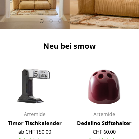
Hocker
Bänke & Liegen
Sitzsäcke
Neu bei smow
Gartenstühle
Kinderstühle
Schaukelstühle
Bürodrehstühle
Konferenzstühle
Bürosessel
Artemide
Artemide
Einzelteile
Timor Tischkalender
Dedalino Stiftehalter
ab CHF 150.00
CHF 60.00
... alle Sitzmöbel