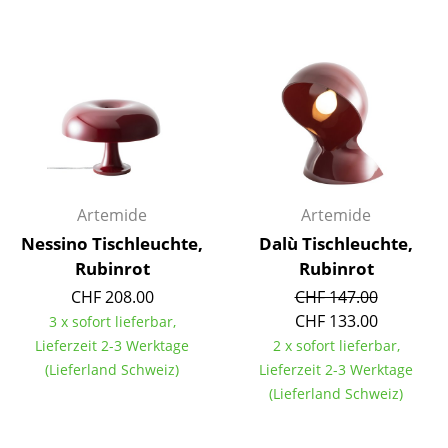
Einzelteile
... alle Tische
Aufbewahren
Regale & Schränke
Bücherregale
Artemide
Artemide
Wandregale
Nessino Tischleuchte,
Dalù Tischleuchte,
Sideboards & Kommoden
Rubinrot
Rubinrot
CHF 208.00
CHF 147.00
TV Möbel
CHF 133.00
3 x sofort lieferbar,
Lieferzeit 2-3 Werktage
Beistell- & Rollcontainer
2 x sofort lieferbar,
(Lieferland Schweiz)
Lieferzeit 2-3 Werktage
Barmöbel
(Lieferland Schweiz)
Garderoben