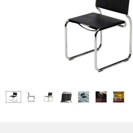
Stehpulte
Hocker
Kindertische
Bänke & Liegen
Gartentische
Sitzsäcke
Servierwagen
Gartenstühle
Einzelteile
Kinderstühle
... alle Tische
Schaukelstühle
Bürodrehstühle
Konferenzstühle
Bürosessel
Einzelteile
... alle Sitzmöbel