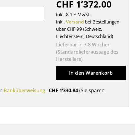
CHF 1’372.00
Decken
Kissen
inkl. 8,1% MwSt.
Teppiche
inkl.
Versand
bei Bestellungen
über CHF 99 (Schweiz,
Vorhänge
Liechtenstein, Deutschland)
... alle Accessoires
Lieferbar in 7-8 Wochen
(Standardlieferaussage des
Herstellers)
In den Warenkorb
er
Banküberweisung
:
CHF 1’330.84
(Sie sparen
Büro
Arbeitsplatz
Management Büro
Konferenzraum