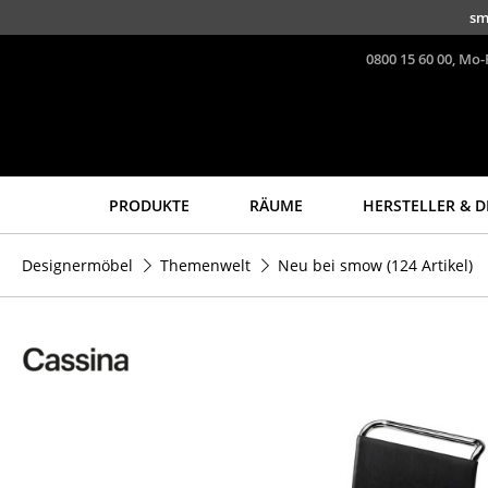
Direkt zum Inhalt
sm
0800 15 60 00, Mo-
PRODUKTE
RÄUME
HERSTELLER & D
Sitzmöbel
Tische
Designermöbel
Themenwelt
Neu bei smow
(124 Artikel)
Esszimmerstühle
Esstische
Sofas
Beistelltische
Sessel
Couchtische
Loungesessel
Schreibtische
Stühle
Sekretäre & PC-Tische
Freischwinger
Konferenztische
Barhocker
Stehtische &