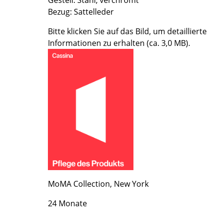
Gestell: Stahl, verchromt
Richard Lampert
Ludwig Mies van der Rohe
Bezug: Sattelleder
Thonet
Marcel Breuer
Bitte klicken Sie auf das Bild, um detaillierte
USM Haller
Philippe Starck
Informationen zu erhalten (ca. 3,0 MB).
Vitra
Verner Panton
... alle Hersteller A-Z
... alle Designer A-Z
Neu bei smow
Inspiration
Special Editions
Designklassiker
Frauen im Design
Bauhaus Design
Midcentury Design
Skandinavisches De
MoMA Collection, New York
Italienisches Design
Nachhaltiges Desig
24 Monate
Natürliche Material