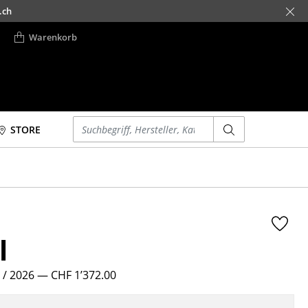
.ch
Warenkorb
Einen Suchbegriff eingeben
STORE
Betten
Accessoires
Doppelbetten
Uhren
Einzelbetten
Spiegel
Stapelbetten
Figuren & Miniaturen
l
Kinderbetten
Vasen
Nachttische &
Tabletts
Bettzubehör
 / 2026
— CHF 1’372.00
Büroutensilien
... alle Betten
Aufbewahrungsboxen