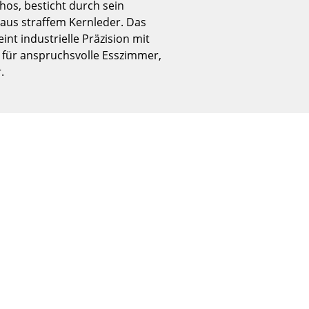
hos, besticht durch sein
Empfang
aus straffem Kernleder. Das
Cafeteria
nt industrielle Präzision mit
Branchenlösungen
l für anspruchsvolle Esszimmer,
Sicheres Arbeiten
.
Das Original