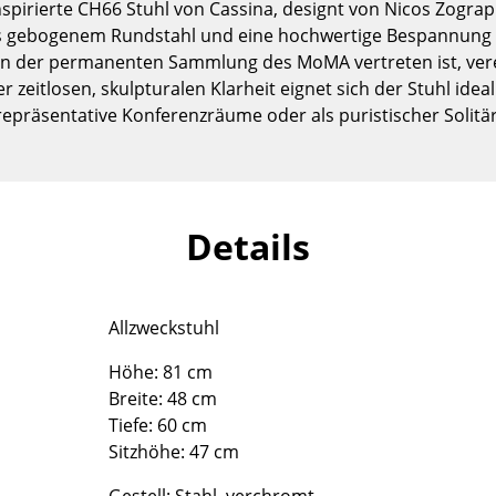
spirierte CH66 Stuhl von Cassina, designt von Nicos Zograp
Kinderzimmer
us gebogenem Rundstahl und eine hochwertige Bespannung 
Arbeitszimmer
in der permanenten Sammlung des MoMA vertreten ist, verei
Diele
 zeitlosen, skulpturalen Klarheit eignet sich der Stuhl idea
Badezimmer
repräsentative Konferenzräume oder als puristischer Solitär
Stauraum
Balkon & Garten
Hersteller
Designer
Details
Artemide
Alvar Aalto
Cassina
Arne Jacobsen
Fritz Hansen
Charles & Ray Eames
Allzweckstuhl
HAY
Eero Saarinen
Höhe: 81 cm
Knoll International
Egon Eiermann
Breite: 48 cm
Louis Poulsen
Eileen Gray
Tiefe: 60 cm
Muuto
Jean Prouvé
Sitzhöhe: 47 cm
Nils Holger Moormann
Le Corbusier