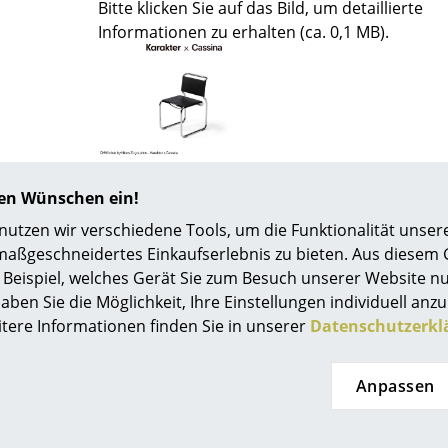
Bitte klicken Sie auf das Bild, um detaillierte
Farbwelten
Informationen zu erhalten (ca. 0,1 MB).
Das Original
Geschenkideen
hren Wünschen ein!
tzen wir verschiedene Tools, um die Funktionalität unsere
maßgeschneidertes Einkaufserlebnis zu bieten. Aus diesem
sch
Beispiel, welches Gerät Sie zum Besuch unserer Website nu
aben Sie die Möglichkeit, Ihre Einstellungen individuell anzu
 einen Blick
itere Informationen finden Sie in unserer
Datenschutzerkl
Anpassen
Artikel könnten Ihnen auch g
 eingeben