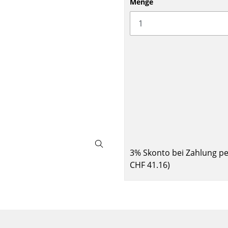
Menge
Barmöbel
Outdoor-Leuchten
Garderoben
Akkuleuchten
Kleinaufbewahrung
... alle Leuchten
Einzelteile
... alle Aufbewahrungsmöbel
USM Haller Konfigurator
3% Skonto bei Zahlung p
CHF 41.16
)
Zuhause
Wohnzimmer
Esszimmer
Schlafzimmer