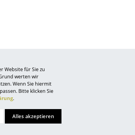
Unternehmen
Über uns
smow vor Ort
Jobs bei smow
r Website für Sie zu
Arbeiten bei smow
 Grund werten wir
Newsletter
tzen. Wenn Sie hiermit
passen. Bitte klicken Sie
Presse
ärung
.
Impressum
Alles akzeptieren
efallen