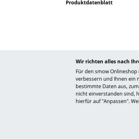
Produktdatenblatt
Service
Kontakt
Bezahlung
Wir richten alles nach I
Versand
Für den smow Onlineshop nu
FAQ
verbessern und Ihnen ein 
Rückgabe & Umtau
bestimmte Daten aus, zum 
nicht einverstanden sind, h
Unsere Vorteile auf
hierfür auf "Anpassen". We
AGB
Datenschutz
Diese 
Einen Suchbegriff