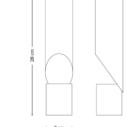
Richard Lampert
Ludwig Mies van der Rohe
Thonet
Marcel Breuer
USM Haller
Philippe Starck
Vitra
Verner Panton
... alle Hersteller A-Z
... alle Designer A-Z
Neu bei smow
Inspiration
Special Editions
Designklassiker
Frauen im Design
Bauhaus Design
Midcentury Design
Skandinavisches De
Italienisches Design
Nachhaltiges Desig
Natürliche Material