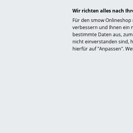
Wir richten alles nach I
Für den smow Onlineshop nu
verbessern und Ihnen ein 
bestimmte Daten aus, zum 
Montage
nicht einverstanden sind, h
hierfür auf "Anpassen". We
Pflege
Zertifikate & Nachhaltigkeit
Gewährleistung