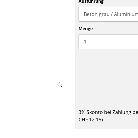
Ausführung
Barmöbel
Outdoor-Leuchten
Garderoben
Akkuleuchten
Kleinaufbewahrung
... alle Leuchten
Menge
Einzelteile
... alle Aufbewahrungsmöbel
USM Haller Konfigurator
Zuhause
3% Skonto bei Zahlung p
Wohnzimmer
CHF 12.15
)
Esszimmer
Schlafzimmer