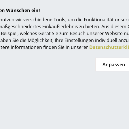
Betriebszeit: 6-8 Stunden
hren Wünschen ein!
Lebensdauer: 20.000 Stunden
Akku: 1 Lg Inr21700m5olt, Inr 22/71 Msolt, Li
tzen wir verschiedene Tools, um die Funktionalität unsere
Ladekabel: USB-C-Kabel
maßgeschneidertes Einkaufserlebnis zu bieten. Aus diesem
Beispiel, welches Gerät Sie zum Besuch unserer Website nu
Die LED Leuchte kann vom Hersteller selbst g
aben Sie die Möglichkeit, Ihre Einstellungen individuell anzu
Der Akku ist nicht austauschbar
itere Informationen finden Sie in unserer
Datenschutzerkl
Bitte wischen Sie die Oberfläche des Schirms 
Verwenden Sie bitte keine scheuernden Reinigu
Anpassen
Scheuerschwämme oder steife Bürsten. Verwe
Reinigungsmittel wie Waschbenzin, Terpentin,
Zelluloseverdünner.
Schutzklasse II
Schutzart IP20
24 Monate