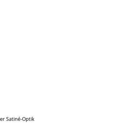
Unternehmen
Über uns
smow vor Ort
Jobs bei smow
Arbeiten bei smow
Newsletter
Presse
Impressum
ser Satiné-Optik