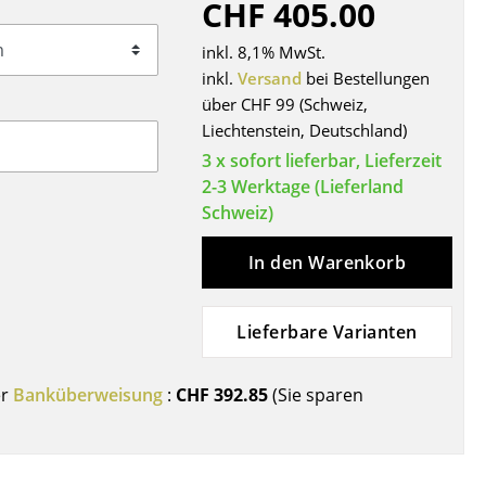
CHF 405.00
Decken
Kissen
inkl. 8,1% MwSt.
Teppiche
inkl.
Versand
bei Bestellungen
über CHF 99 (Schweiz,
Vorhänge
Liechtenstein, Deutschland)
... alle Accessoires
3 x sofort lieferbar, Lieferzeit
2-3 Werktage (Lieferland
Schweiz)
In den Warenkorb
Lieferbare Varianten
Büro
er
Banküberweisung
:
CHF 392.85
(Sie sparen
Arbeitsplatz
Management Büro
Konferenzraum