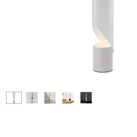
Stehpulte
Hocker
Kindertische
Bänke & Liegen
Gartentische
Sitzsäcke
Servierwagen
Gartenstühle
Einzelteile
Kinderstühle
... alle Tische
Schaukelstühle
Bürodrehstühle
Konferenzstühle
Bürosessel
Einzelteile
... alle Sitzmöbel