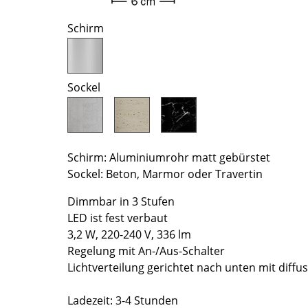
Farbwelten
Schirm
Das Original
Geschenkideen
Sockel
Schirm: Aluminiumrohr matt gebürstet
Sockel: Beton, Marmor oder Travertin
sch
Dimmbar in 3 Stufen
 einen Blick
LED ist fest verbaut
3,2 W, 220-240 V, 336 lm
Regelung mit An-/Aus-Schalter
Lichtverteilung gerichtet nach unten mit diffu
 eingeben
Ladezeit: 3-4 Stunden