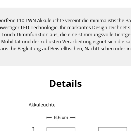
Kinderzimmer
Arbeitszimmer
Diele
worfene L10 TWN Akkuleuchte vereint die minimalistische Ba
hwertiger LED-Technologie. Ihr markantes Design zeichnet si
Badezimmer
ve Touch-Dimmfunktion aus, die eine stimmungsvolle Lichtg
Stauraum
 Mobilität und der robusten Verarbeitung eignet sich die kab
Balkon & Garten
rische Begleitung auf Beistelltischen, Nachttischen oder in
Hersteller
Designer
Artemide
Alvar Aalto
Cassina
Arne Jacobsen
Details
Fritz Hansen
Charles & Ray Eames
HAY
Eero Saarinen
Knoll International
Egon Eiermann
Akkuleuchte
Louis Poulsen
Eileen Gray
Muuto
Jean Prouvé
Nils Holger Moormann
Le Corbusier