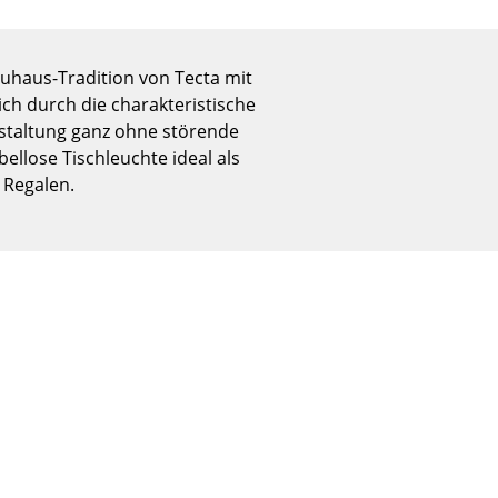
Empfang
Cafeteria
Branchenlösungen
uhaus-Tradition von Tecta mit
ch durch die charakteristische
Sicheres Arbeiten
estaltung ganz ohne störende
ellose Tischleuchte ideal als
 Regalen.
Das Original