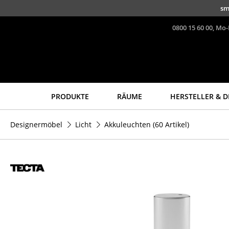
Direkt zum Inhalt
sm
0800 15 60 00, Mo-
PRODUKTE
RÄUME
HERSTELLER & D
Sitzmöbel
Tische
Designermöbel
Licht
Akkuleuchten
(60 Artikel)
Esszimmerstühle
Esstische
Sofas
Beistelltische
Sessel
Couchtische
Loungesessel
Schreibtische
Stühle
Sekretäre & PC-Tische
Freischwinger
Konferenztische
Barhocker
Stehtische &