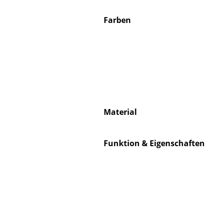
Farben
Service
Kontakt
Bezahlung
Versand
Material
FAQ
Rückgabe & Umtau
Funktion & Eigenschaften
Unsere Vorteile auf
AGB
Datenschutz
Einen Suchbegriff