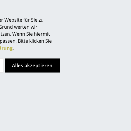
-Ionen-Akku 3,69 Vdc 4800mah
r Website für Sie zu
 Grund werten wir
tzen. Wenn Sie hiermit
etauscht werden
passen. Bitte klicken Sie
ärung
.
mit einem trockenen Tuch ab.
ngsmittel wie Stahlwolle,
Alles akzeptieren
nden Sie niemals starke
 Haushaltsglasreiniger oder