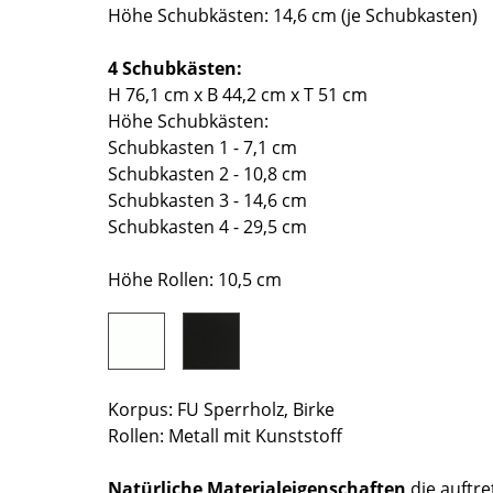
Richard Lampert
Ludwig Mies van der Rohe
Höhe Schubkästen: 14,6 cm (je Schubkasten)
Thonet
Marcel Breuer
4 Schubkästen:
USM Haller
Philippe Starck
H 76,1 cm x B 44,2 cm x T 51 cm
Vitra
Verner Panton
Höhe Schubkästen:
... alle Hersteller A-Z
... alle Designer A-Z
Schubkasten 1 - 7,1 cm
Schubkasten 2 - 10,8 cm
Neu bei smow
Schubkasten 3 - 14,6 cm
Inspiration
Schubkasten 4 - 29,5 cm
Special Editions
Designklassiker
Höhe Rollen: 10,5 cm
Frauen im Design
Bauhaus Design
Midcentury Design
Skandinavisches De
Korpus: FU Sperrholz, Birke
Italienisches Design
Rollen: Metall mit Kunststoff
Nachhaltiges Desig
Natürliche Material
Natürliche Materialeigenschaften
die auftre