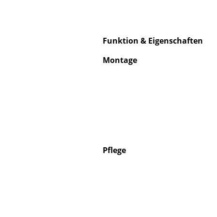
Funktion & Eigenschaften
Service
Montage
Kontakt
Bezahlung
Versand
FAQ
Rückgabe & Umtau
Unsere Vorteile auf
Pflege
AGB
Datenschutz
Einen Suchbegriff