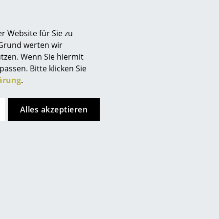
rgibt sich aus der
r Website für Sie zu
 Verarbeitung zu langlebigen
 Grund werten wir
ungsspielraum. Durch den
tzen. Wenn Sie hiermit
r Werkstoffe kann beim
passen. Bitte klicken Sie
d Wert auf ein kleines
ärung
.
ackungsmaterial gelegt. Die
betriebe im Umkreis von 40 km
Alles akzeptieren