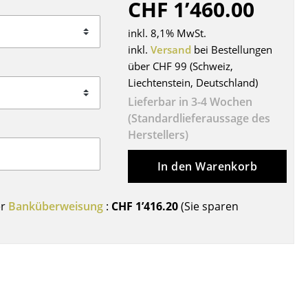
CHF 1’460.00
Decken
Kissen
inkl. 8,1% MwSt.
Teppiche
inkl.
Versand
bei Bestellungen
über CHF 99 (Schweiz,
Vorhänge
Liechtenstein, Deutschland)
... alle Accessoires
Lieferbar in 3-4 Wochen
(Standardlieferaussage des
Herstellers)
In den Warenkorb
er
Banküberweisung
:
CHF 1’416.20
(Sie sparen
Büro
Arbeitsplatz
Management Büro
Konferenzraum