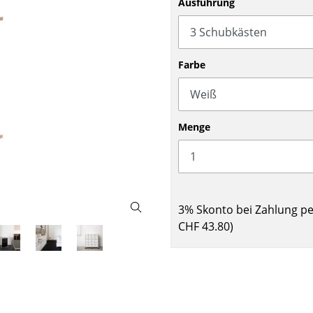
Ausführung
Barmöbel
Outdoor-Leuchten
Garderoben
Akkuleuchten
Kleinaufbewahrung
... alle Leuchten
Farbe
Einzelteile
... alle Aufbewahrungsmöbel
USM Haller Konfigurator
Menge
3% Skonto bei Zahlung p
CHF 43.80
)
Zuhause
Wohnzimmer
Esszimmer
Schlafzimmer