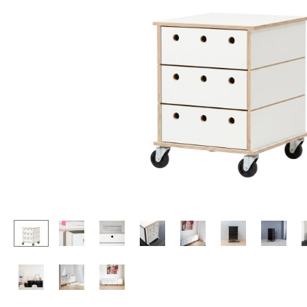
Stehpulte
Hocker
Kindertische
Bänke & Liegen
Gartentische
Sitzsäcke
Servierwagen
Gartenstühle
Einzelteile
Kinderstühle
... alle Tische
Schaukelstühle
Bürodrehstühle
Konferenzstühle
Bürosessel
Einzelteile
... alle Sitzmöbel