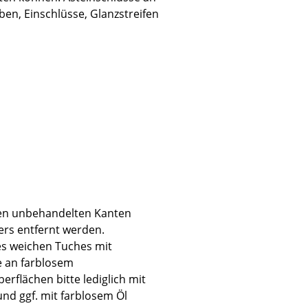
ben, Einschlüsse, Glanzstreifen
Unternehmen
Über uns
smow vor Ort
Jobs bei smow
Arbeiten bei smow
Newsletter
Presse
den unbehandelten Kanten
Impressum
ers entfernt werden.
es weichen Tuches mit
 an farblosem
erflächen bitte lediglich mit
nd ggf. mit farblosem Öl