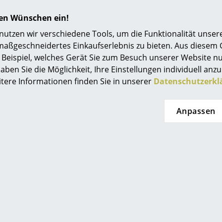
nachbehandeln.
hren Wünschen ein!
Die Nachhaltigkeit von Moormann Produkten e
tzen wir verschiedene Tools, um die Funktionalität unsere
Verwendung natürlicher Werkstoffe und deren
maßgeschneidertes Einkaufserlebnis zu bieten. Aus diesem
und häufig modularen Produkten mit Anpass
Beispiel, welches Gerät Sie zum Besuch unserer Website nu
Verzicht auf feste Verbindungen verschiedene
aben Sie die Möglichkeit, Ihre Einstellungen individuell anzu
Entsorgen recycelt werden. Beim Transport wir
itere Informationen finden Sie in unserer
Datenschutzerkl
Packmaß und recyceltes/recyclingfähiges Verp
Fertigung erfolgt durch regionale Handwerks
rund den Firmensitz in Aschau im Chiemgau.
Anpassen
24 Monate
Bitte klicken Sie auf das Bild, um detaillierte
Informationen zu erhalten (ca. 3,1 MB).