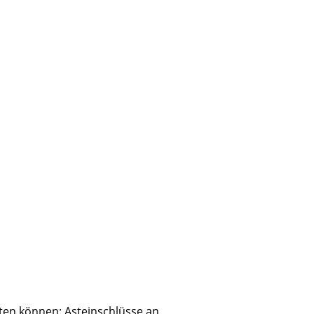
sign
n
ien
ten können: Asteinschlüsse an