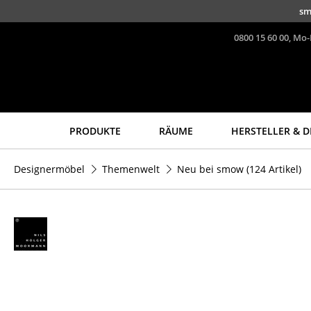
Direkt zum Inhalt
sm
0800 15 60 00, Mo-
PRODUKTE
RÄUME
HERSTELLER & D
Sitzmöbel
Tische
Designermöbel
Themenwelt
Neu bei smow
(124 Artikel)
Esszimmerstühle
Esstische
Sofas
Beistelltische
Sessel
Couchtische
Loungesessel
Schreibtische
Stühle
Sekretäre & PC-Tische
Freischwinger
Konferenztische
Barhocker
Stehtische &