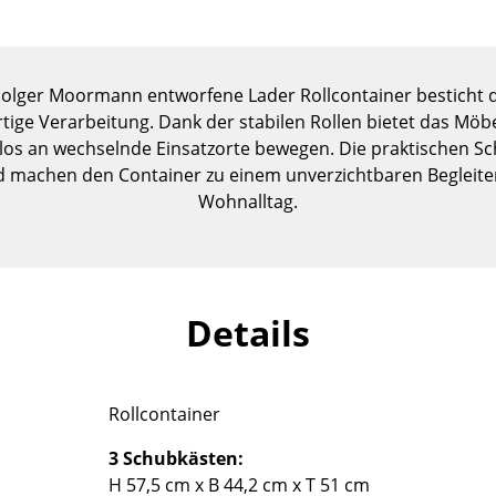
Kinderzimmer
Arbeitszimmer
Diele
 Holger Moormann entworfene Lader Rollcontainer besticht du
Badezimmer
ge Verarbeitung. Dank der stabilen Rollen bietet das Möbel
Stauraum
los an wechselnde Einsatzorte bewegen. Die praktischen S
Balkon & Garten
 machen den Container zu einem unverzichtbaren Begleite
Wohnalltag.
Hersteller
Designer
Artemide
Alvar Aalto
Cassina
Arne Jacobsen
Details
Fritz Hansen
Charles & Ray Eames
HAY
Eero Saarinen
Knoll International
Egon Eiermann
Rollcontainer
Louis Poulsen
Eileen Gray
Muuto
Jean Prouvé
3 Schubkästen:
Nils Holger Moormann
Le Corbusier
H 57,5 cm x B 44,2 cm x T 51 cm