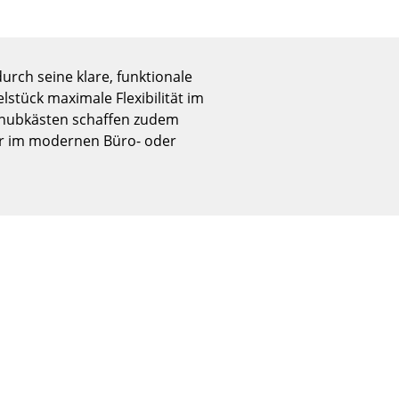
Empfang
Cafeteria
Branchenlösungen
rch seine klare, funktionale
Sicheres Arbeiten
stück maximale Flexibilität im
chubkästen schaffen zudem
r im modernen Büro- oder
Das Original