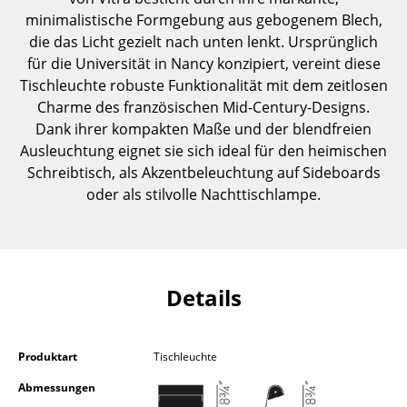
Einzelteile
minimalistische Formgebung aus gebogenem Blech,
die das Licht gezielt nach unten lenkt. Ursprünglich
... alle Tische
für die Universität in Nancy konzipiert, vereint diese
Tischleuchte robuste Funktionalität mit dem zeitlosen
Aufbewahren
Charme des französischen Mid-Century-Designs.
Dank ihrer kompakten Maße und der blendfreien
Regale & Schränke
Ausleuchtung eignet sie sich ideal für den heimischen
Bücherregale
Schreibtisch, als Akzentbeleuchtung auf Sideboards
oder als stilvolle Nachttischlampe.
Wandregale
Sideboards & Kommoden
TV Möbel
Details
Beistell- & Rollcontainer
Barmöbel
Produktart
Tischleuchte
Garderoben
Abmessungen