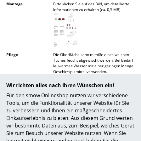
Montage
Bitte klicken Sie auf das Bild, um detaillierte
Akkuleuchten
Informationen zu erhalten (ca. 0,5 MB).
... alle Leuchten
Betten
Doppelbetten
Pflege
Die Oberfläche kann mithilfe eines weichen
Einzelbetten
Tuches feucht abgewischt werden. Bei Bedarf
lauwarmes Wasser mit einer geringen Menge
Stapelbetten
Geschirrspülmittel verwenden.
Gewährleistung
24 Monate
Kinderbetten
Wir richten alles nach Ihren Wünschen ein!
Produktdatenblatt
Bitte klicken Sie auf das Bild, um detaillierte
Für den smow Onlineshop nutzen wir verschiedene
Nachttische & Bettzubehör
Informationen zu erhalten (ca. 0,2 MB).
Tools, um die Funktionalität unserer Website für Sie
... alle Betten
zu verbessern und Ihnen ein maßgeschneidertes
Einkaufserlebnis zu bieten. Aus diesem Grund werten
Accessoires
wir bestimmte Daten aus, zum Beispiel, welches Gerät
Sie zum Besuch unserer Website nutzen. Wenn Sie
Uhren
hiermit nicht einverstanden sind, haben Sie die