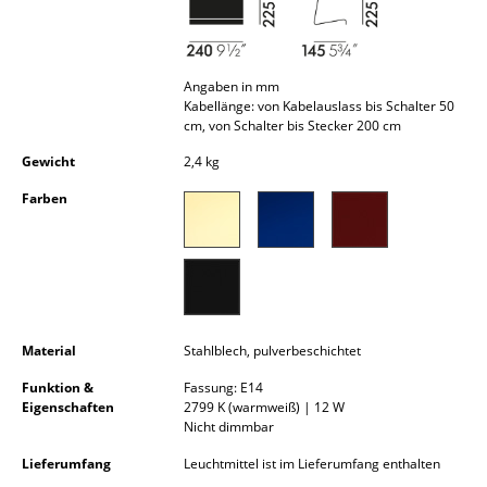
Kleinaufbewahrung
Einzelteile
Angaben in mm
... alle Aufbewahrungsmöbel
Kabellänge: von Kabelauslass bis Schalter 50
cm, von Schalter bis Stecker 200 cm
Licht
Gewicht
2,4 kg
Farben
Hängeleuchten & Deckenleuchten
Tischleuchten
Schreibtischleuchten
Stehleuchten & Leseleuchten
Material
Stahlblech, pulverbeschichtet
Bodenleuchten
Funktion &
Fassung: E14
Eigenschaften
2799 K (warmweiß) | 12 W
Wandleuchten
Nicht dimmbar
Outdoor-Leuchten
Lieferumfang
Leuchtmittel ist im Lieferumfang enthalten