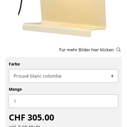
Hocker
Bänke & Liegen
Sitzsäcke
Gartenstühle
Für mehr Bilder hier klicken
Kinderstühle
Farbe
Schaukelstühle
Bürodrehstühle
Konferenzstühle
Menge
Bürosessel
Einzelteile
CHF 305.00
... alle Sitzmöbel