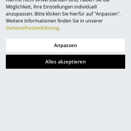
Möglichkeit, Ihre Einstellungen individuell
Spiegel
anzupassen. Bitte klicken Sie hierfür auf "Anpassen".
Figuren & Miniaturen
Weitere Informationen finden Sie in unserer
Beliebte Varianten
Datenschutzerklärung
.
Vasen
Tabletts
Anpassen
Neu
Neu
Büroutensilien
Alles akzeptieren
Aufbewahrungsboxen
Decken
Kissen
Vitra
Vitra
Teppiche
Lampe de Bureau
Lampe de Bureau
Tischleuchte, Prouvé
Tischleuchte,
Vorhänge
blanc colombe
Tiefschwarz
... alle Accessoires
CHF 305.00
CHF 305.00