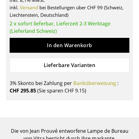
inkl. 8,1% MwSt.
inkl.
Versand
bei Bestellungen über CHF 99 (Schweiz,
Tische
Liechtenstein, Deutschland)
Esstische
2 x sofort lieferbar, Lieferzeit 2-3 Werktage
(Lieferland Schweiz)
Beistelltische
In den Warenkorb
Couchtische
Schreibtische
Lieferbare Varianten
Sekretäre & PC-Tische
Konferenztische
3% Skonto bei Zahlung per
Banküberweisung
:
CHF 295.85
(Sie sparen
CHF 9.15
)
Stehtische & Stehpulte
Kindertische
Gartentische
Die von Jean Prouvé entworfene Lampe de Bureau
Servierwagen
von Vitra besticht durch ihre markante,