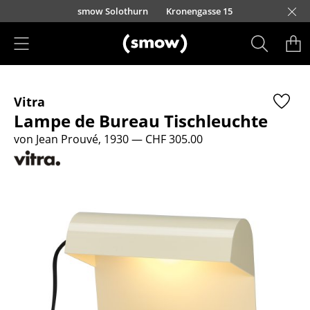
Direkt zum Inhalt
smow Solothurn
Kronengasse 15
Produkte
Vitra
Sitzmöbel
Lampe de Bureau Tischleuchte
Esszimmerstühle
von Jean Prouvé, 1930
— CHF 305.00
Sofas
Sessel
Loungesessel
Stühle
Freischwinger
Barhocker