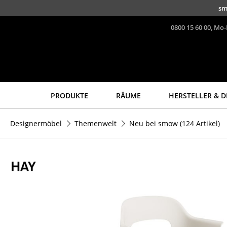
Direkt zum Inhalt
sm
0800 15 60 00, Mo-
PRODUKTE
RÄUME
HERSTELLER & D
Sitzmöbel
Tische
Designermöbel
Themenwelt
Neu bei smow
(124 Artikel)
Esszimmerstühle
Esstische
Sofas
Beistelltische
Sessel
Couchtische
Loungesessel
Schreibtische
Stühle
Sekretäre & PC-Tische
Freischwinger
Konferenztische
Barhocker
Stehtische &