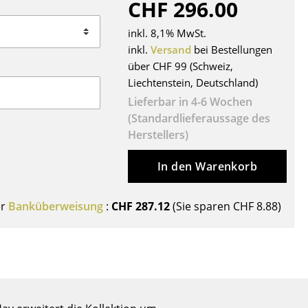
CHF 296.00
Decken
Kissen
inkl. 8,1% MwSt.
Teppiche
inkl.
Versand
bei Bestellungen
über CHF 99 (Schweiz,
Vorhänge
Liechtenstein, Deutschland)
... alle Accessoires
Lieferbar in 4-6 Wochen
(Standardlieferaussage des
Herstellers)
In den Warenkorb
er
Banküberweisung
:
CHF 287.12
(Sie sparen
CHF 8.88
)
Büro
Arbeitsplatz
Management Büro
Konferenzraum