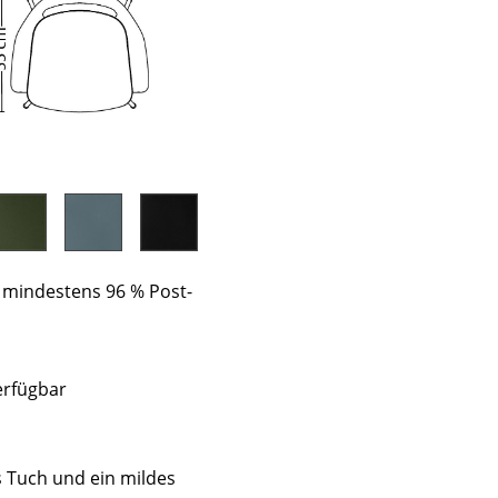
s mindestens 96 % Post-
rfügbar
sign
n
s Tuch und ein mildes
ien