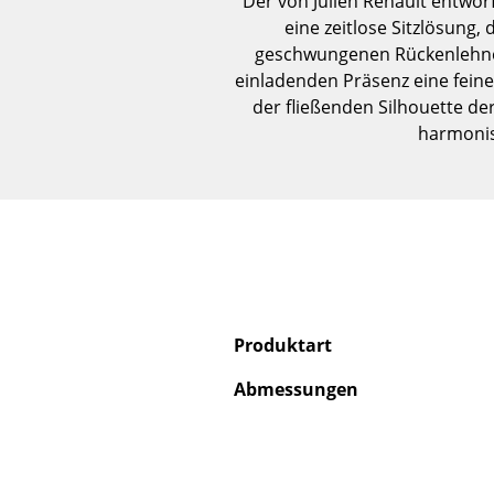
Der von Julien Renault entwor
eine zeitlose Sitzlösung,
geschwungenen Rückenlehne g
einladenden Präsenz eine fei
der fließenden Silhouette de
harmonis
Produktart
Abmessungen