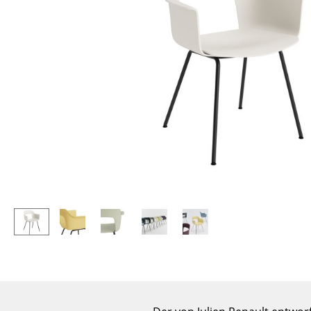
Stehpulte
Hocker
Kindertische
Bänke & Liegen
Gartentische
Sitzsäcke
Servierwagen
Gartenstühle
Einzelteile
Kinderstühle
... alle Tische
Schaukelstühle
Bürodrehstühle
Konferenzstühle
Bürosessel
Einzelteile
... alle Sitzmöbel