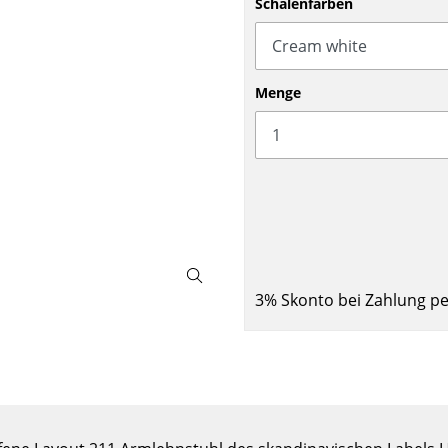
Schalenfarben
Barmöbel
Outdoor-Leuchten
Garderoben
Akkuleuchten
Kleinaufbewahrung
... alle Leuchten
Menge
Einzelteile
... alle Aufbewahrungsmöbel
USM Haller Konfigurator
3% Skonto bei Zahlung p
Zuhause
Wohnzimmer
Esszimmer
Schlafzimmer