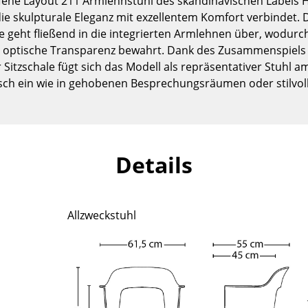
fene Layout 211 Armlehnstuhl des skandinavischen Labels H
Kinderzimmer
 die skulpturale Eleganz mit exzellentem Komfort verbindet
Arbeitszimmer
eht fließend in die integrierten Armlehnen über, wodurch
Diele
ne optische Transparenz bewahrt. Dank des Zusammenspiels
r Sitzschale fügt sich das Modell als repräsentativer Stuhl 
Badezimmer
ch ein wie in gehobenen Besprechungsräumen oder stilvoll
Stauraum
Balkon & Garten
Hersteller
Designer
Details
Artemide
Alvar Aalto
Cassina
Arne Jacobsen
Fritz Hansen
Charles & Ray Eames
Allzweckstuhl
HAY
Eero Saarinen
Knoll International
Egon Eiermann
Louis Poulsen
Eileen Gray
Muuto
Jean Prouvé
Nils Holger Moormann
Le Corbusier