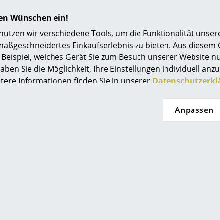
hren Wünschen ein!
tzen wir verschiedene Tools, um die Funktionalität unsere
maßgeschneidertes Einkaufserlebnis zu bieten. Aus diesem
Beispiel, welches Gerät Sie zum Besuch unserer Website nu
aben Sie die Möglichkeit, Ihre Einstellungen individuell anzu
itere Informationen finden Sie in unserer
Datenschutzerkl
Anpassen
Noch mehr Inspiration?
Hier ist ein interessantes YouTube-Video verli
gegen die Verwendung von YouTube auf unse
Wenn Sie das Video jetzt sehen möchten, klic
Einstellungen zu ändern.