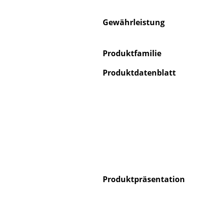
Gewährleistung
Produktfamilie
Service
Produktdatenblatt
Kontakt
Bezahlung
Versand
FAQ
Rückgabe & Umtau
Unsere Vorteile auf
AGB
Datenschutz
Produktpräsentation
Einen Suchbegriff