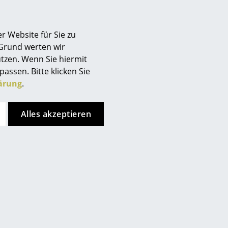
r Website für Sie zu
 Grund werten wir
tzen. Wenn Sie hiermit
passen. Bitte klicken Sie
ärung
.
Alles akzeptieren
nkt, allerdings haben Sie sich
ren Seiten entschieden.
ken Sie bitte
hier
um Ihre