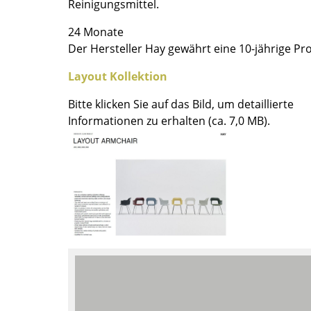
Reinigungsmittel.
Farbwelten
24 Monate
Das Original
Der Hersteller Hay gewährt eine 10-jährige Pr
Geschenkideen
Layout Kollektion
Bitte klicken Sie auf das Bild, um detaillierte
Informationen zu erhalten (ca. 7,0 MB).
sch
 einen Blick
 eingeben