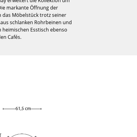
ay erweitert die Kollektion um
Empfang
. Die markante Öffnung der
Cafeteria
 das Möbelstück trotz seiner
Branchenlösungen
 aus schlanken Rohrbeinen und
am heimischen Esstisch ebenso
Sicheres Arbeiten
en Cafés.
Das Original