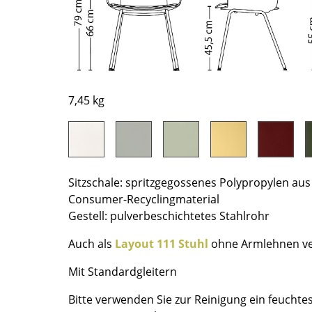
Richard Lampert
Ludwig Mies van der Rohe
Thonet
Marcel Breuer
USM Haller
Philippe Starck
Vitra
Verner Panton
... alle Hersteller A-Z
... alle Designer A-Z
7,45 kg
Neu bei smow
Inspiration
Special Editions
Designklassiker
Sitzschale: spritzgegossenes Polypropylen au
Frauen im Design
Consumer-Recyclingmaterial
Bauhaus Design
Gestell: pulverbeschichtetes Stahlrohr
Midcentury Design
Auch als
Layout 111 Stuhl
ohne Armlehnen ve
Skandinavisches De
Italienisches Design
Mit Standardgleitern
Nachhaltiges Desig
Bitte verwenden Sie zur Reinigung ein feuchte
Natürliche Material