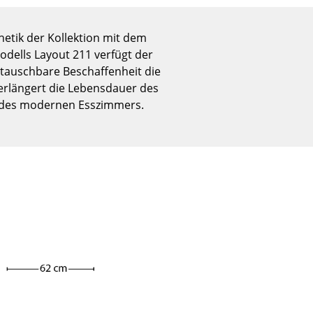
Empfang
Cafeteria
hetik der Kollektion mit dem
Branchenlösungen
odells Layout 211 verfügt der
Sicheres Arbeiten
tauschbare Beschaffenheit die
erlängert die Lebensdauer des
t des modernen Esszimmers.
Das Original