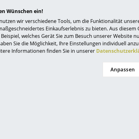
Reinigungsmittel.
hren Wünschen ein!
24 Monate
tzen wir verschiedene Tools, um die Funktionalität unsere
maßgeschneidertes Einkaufserlebnis zu bieten. Aus diesem
Der Hersteller Hay gewährt eine 10-jährige Pr
Beispiel, welches Gerät Sie zum Besuch unserer Website nu
Layout Kollektion
aben Sie die Möglichkeit, Ihre Einstellungen individuell anzu
itere Informationen finden Sie in unserer
Datenschutzerkl
Bitte klicken Sie auf das Bild, um detaillierte
Informationen zu erhalten (ca. 7,0 MB).
Anpassen