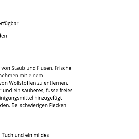
rfügbar
den
Unternehmen
Über uns
smow vor Ort
Jobs bei smow
von Staub und Flusen. Frische
ufnehmen mit einem
Arbeiten bei smow
on Wollstoffen zu entfernen,
Newsletter
 und ein sauberes, fusselfreies
Presse
inigungsmittel hinzugefügt
Impressum
den. Bei schwierigen Flecken
s Tuch und ein mildes