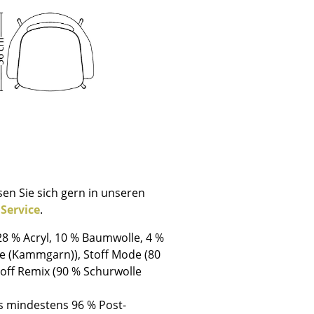
sen Sie sich gern in unseren
n
Service
.
 28 % Acryl, 10 % Baumwolle, 4 %
sign
lle (Kammgarn)), Stoff Mode (80
toff Remix (90 % Schurwolle
n
s mindestens 96 % Post-
ien