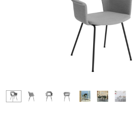
Stehpulte
Hocker
Kindertische
Bänke & Liegen
Gartentische
Sitzsäcke
Servierwagen
Gartenstühle
Einzelteile
Kinderstühle
... alle Tische
Schaukelstühle
Bürodrehstühle
Konferenzstühle
Bürosessel
Einzelteile
... alle Sitzmöbel