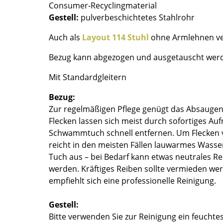
Consumer-Recyclingmaterial
Farbwelten
Gestell:
pulverbeschichtetes Stahlrohr
Das Original
Auch als
Layout 114 Stuhl
ohne Armlehnen ve
Geschenkideen
Bezug kann abgezogen und ausgetauscht wer
Mit Standardgleitern
Bezug:
Zur regelmäßigen Pflege genügt das Absaugen 
Flecken lassen sich meist durch sofortiges A
Schwammtuch schnell entfernen. Um Flecken v
sch
reicht in den meisten Fällen lauwarmes Wasser
 einen Blick
Tuch aus – bei Bedarf kann etwas neutrales Re
werden. Kräftiges Reiben sollte vermieden wer
empfiehlt sich eine professionelle Reinigung.
Gestell:
 eingeben
Bitte verwenden Sie zur Reinigung ein feuchte