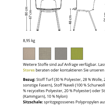
Richard Lampert
Ludwig Mies van der Rohe
Thonet
Marcel Breuer
USM Haller
Philippe Starck
Vitra
Verner Panton
... alle Hersteller A-Z
... alle Designer A-Z
Neu bei smow
8,95 kg
Inspiration
Special Editions
Designklassiker
Weitere Stoffe sind auf Anfrage verfügbar. Las
Frauen im Design
Stores
beraten oder kontaktieren Sie unsere
Bauhaus Design
Midcentury Design
Bezug:
Stoff Turf (30 % Polyester, 28 % Wolle,
Skandinavisches De
sonstige Fasern), Stoff Naveli (100 % Schurwo
% recyceltes Polyester, 20 % Polyester) oder S
Italienisches Design
(Kammgarn), 10 % Nylon)
Nachhaltiges Desig
Sitzschale:
spritzgegossenes Polypropylen au
Natürliche Material