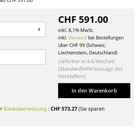
ab CHF 591.00
Decken
Kissen
CHF 591.00
Teppiche
inkl. 8,1% MwSt.
Vorhänge
inkl.
Versand
bei Bestellungen
... alle Accessoires
über CHF 99 (Schweiz,
Liechtenstein, Deutschland)
Lieferbar in 4-6 Wochen
(Standardlieferaussage des
Herstellers)
In den Warenkorb
Büro
er
Banküberweisung
:
CHF 573.27
(Sie sparen
Arbeitsplatz
Management Büro
Konferenzraum