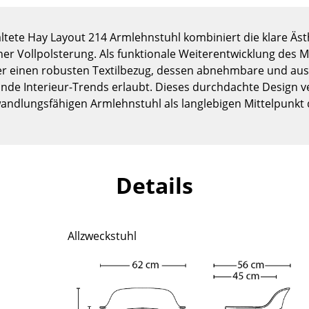
Kinderzimmer
Arbeitszimmer
altete Hay Layout 214 Armlehnstuhl kombiniert die klare Äst
Diele
er Vollpolsterung. Als funktionale Weiterentwicklung des M
Badezimmer
er einen robusten Textilbezug, dessen abnehmbare und aus
Stauraum
lnde Interieur-Trends erlaubt. Dieses durchdachte Design v
wandlungsfähigen Armlehnstuhl als langlebigen Mittelpunk
Balkon & Garten
Hersteller
Designer
Artemide
Alvar Aalto
Details
Cassina
Arne Jacobsen
Fritz Hansen
Charles & Ray Eames
HAY
Eero Saarinen
Allzweckstuhl
Knoll International
Egon Eiermann
Louis Poulsen
Eileen Gray
Muuto
Jean Prouvé
Nils Holger Moormann
Le Corbusier