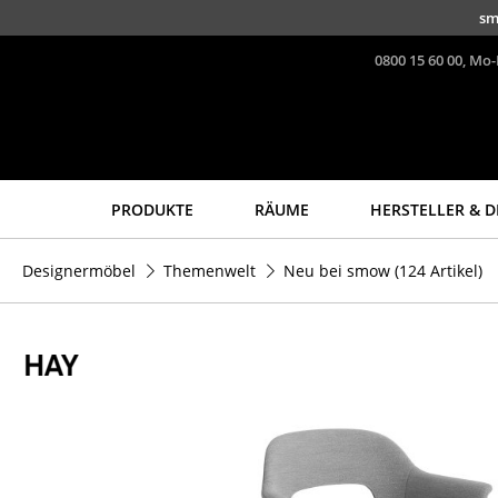
Direkt zum Inhalt
sm
0800 15 60 00, Mo-
PRODUKTE
RÄUME
HERSTELLER & D
Sitzmöbel
Tische
Designermöbel
Themenwelt
Neu bei smow
(124 Artikel)
Esszimmerstühle
Esstische
Sofas
Beistelltische
Sessel
Couchtische
Loungesessel
Schreibtische
Stühle
Sekretäre & PC-Tische
Freischwinger
Konferenztische
Barhocker
Stehtische &