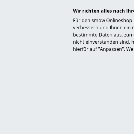
Wir richten alles nach I
Gewährleistung
Für den smow Onlineshop nu
verbessern und Ihnen ein 
bestimmte Daten aus, zum 
Produktfamilie
nicht einverstanden sind, h
hierfür auf "Anpassen". We
Produktdatenblatt
Produktpräsentation