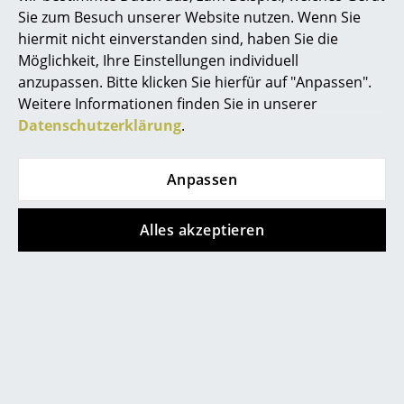
Sie zum Besuch unserer Website nutzen. Wenn Sie
Spiegel
hiermit nicht einverstanden sind, haben Sie die
Figuren & Miniaturen
Möglichkeit, Ihre Einstellungen individuell
anzupassen. Bitte klicken Sie hierfür auf "Anpassen".
Vasen
Weitere Informationen finden Sie in unserer
Beliebte Varianten
Datenschutzerklärung
.
Tabletts
Büroutensilien
Neu
Neu
Anpassen
Aufbewahrungsboxen
Alles akzeptieren
Decken
Kissen
Teppiche
Hay
Hay
Layout 241
Layout 241
Vorhänge
Armlehndrehstuhl,
Armlehndrehstuhl,
... alle Accessoires
Cream white,
Bottle green,