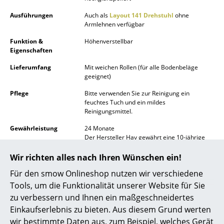
Akkuleuchten
Ausführungen
Auch als
Layout 141 Drehstuhl
ohne
Armlehnen verfügbar
... alle Leuchten
Funktion &
Höhenverstellbar
Eigenschaften
Betten
Lieferumfang
Mit weichen Rollen (für alle Bodenbeläge
Doppelbetten
geeignet)
Einzelbetten
Pflege
Bitte verwenden Sie zur Reinigung ein
feuchtes Tuch und ein mildes
Reinigungsmittel.
Stapelbetten
Gewährleistung
24 Monate
Kinderbetten
Der Hersteller Hay gewährt eine 10-jährige
Produktgarantie.
Nachttische & Bettzubehör
Wir richten alles nach Ihren Wünschen ein!
Produktfamilie
Layout Kollektion
... alle Betten
Für den smow Onlineshop nutzen wir verschiedene
Produktdatenblatt
Bitte klicken Sie auf das Bild, um detaillierte
Tools, um die Funktionalität unserer Website für Sie
Informationen zu erhalten (ca. 7,3 MB).
Accessoires
zu verbessern und Ihnen ein maßgeschneidertes
Einkaufserlebnis zu bieten. Aus diesem Grund werten
Uhren
wir bestimmte Daten aus, zum Beispiel, welches Gerät