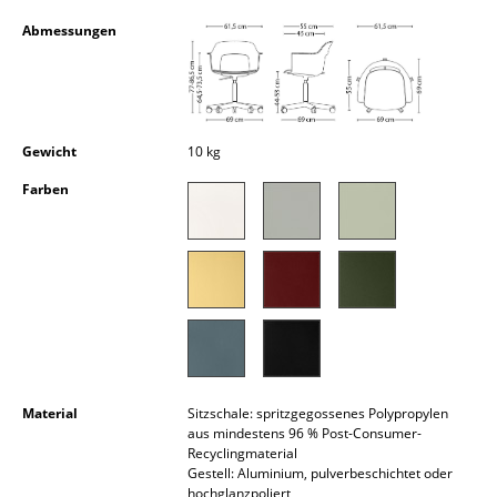
Kleinaufbewahrung
Abmessungen
Einzelteile
... alle Aufbewahrungsmöbel
Gewicht
10 kg
Licht
Farben
Hängeleuchten & Deckenleuchten
Tischleuchten
Schreibtischleuchten
Stehleuchten & Leseleuchten
Bodenleuchten
Material
Sitzschale: spritzgegossenes Polypropylen
Wandleuchten
aus mindestens 96 % Post-Consumer-
Recyclingmaterial
Outdoor-Leuchten
Gestell: Aluminium, pulverbeschichtet oder
hochglanzpoliert