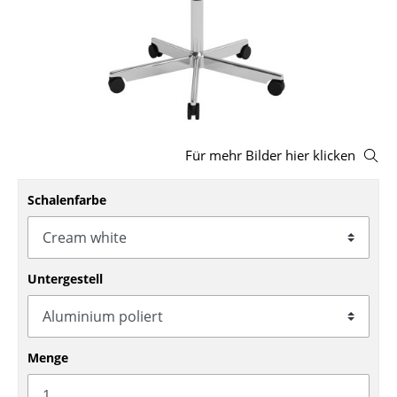
Hocker
Bänke & Liegen
Sitzsäcke
Gartenstühle
Für mehr Bilder hier klicken
Kinderstühle
Schalenfarbe
Schaukelstühle
Bürodrehstühle
Konferenzstühle
Untergestell
Bürosessel
Einzelteile
Menge
... alle Sitzmöbel