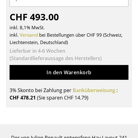
Tische
CHF 493.00
Esstische
inkl. 8,1% MwSt.
Beistelltische
inkl.
Versand
bei Bestellungen über CHF 99 (Schweiz,
Liechtenstein, Deutschland)
Couchtische
Lieferbar in 4-6 Wochen
Schreibtische
(Standardlieferaussage des Herstellers)
Sekretäre & PC-Tische
In den Warenkorb
Konferenztische
3% Skonto bei Zahlung per
Banküberweisung
:
Stehtische & Stehpulte
CHF 478.21
(Sie sparen
CHF 14.79
)
Kindertische
Gartentische
Servierwagen
Der von Julien Renault entworfene Hay Layout 241