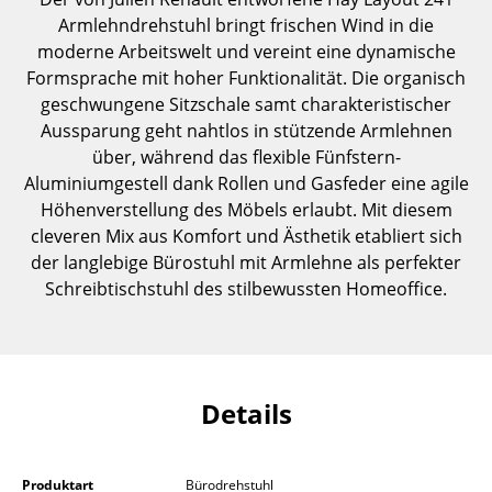
Einzelteile
Armlehndrehstuhl bringt frischen Wind in die
moderne Arbeitswelt und vereint eine dynamische
... alle Tische
Formsprache mit hoher Funktionalität. Die organisch
geschwungene Sitzschale samt charakteristischer
Aufbewahren
Aussparung geht nahtlos in stützende Armlehnen
über, während das flexible Fünfstern-
Regale & Schränke
Aluminiumgestell dank Rollen und Gasfeder eine agile
Bücherregale
Höhenverstellung des Möbels erlaubt. Mit diesem
cleveren Mix aus Komfort und Ästhetik etabliert sich
Wandregale
der langlebige Bürostuhl mit Armlehne als perfekter
Schreibtischstuhl des stilbewussten Homeoffice.
Sideboards & Kommoden
TV Möbel
Beistell- & Rollcontainer
Details
Barmöbel
Garderoben
Produktart
Bürodrehstuhl