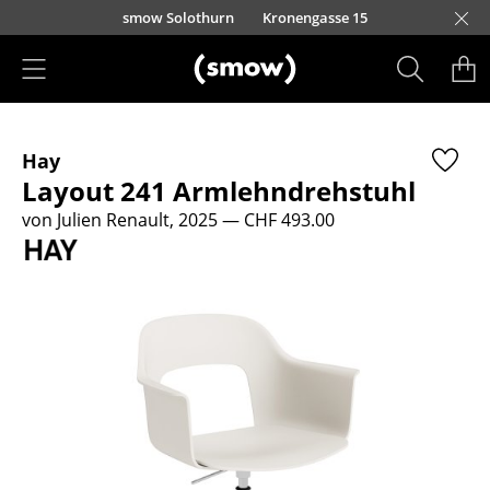
Direkt zum Inhalt
smow Solothurn
Kronengasse 15
Produkte
Hay
Sitzmöbel
Layout 241 Armlehndrehstuhl
Esszimmerstühle
von Julien Renault, 2025
— CHF 493.00
Sofas
Sessel
Loungesessel
Stühle
Freischwinger
Barhocker