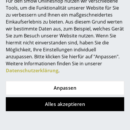
Für den smow Onlineshop nutzen wir verschiedene
Montage
Bitte klicken Sie auf das Bild, um detaillierte
Spiegel
Tools, um die Funktionalität unserer Website für Sie
Informationen zu erhalten (ca. 0,4 MB).
zu verbessern und Ihnen ein maßgeschneidertes
Figuren & Miniaturen
Einkaufserlebnis zu bieten. Aus diesem Grund werten
wir bestimmte Daten aus, zum Beispiel, welches Gerät
Vasen
Sie zum Besuch unserer Website nutzen. Wenn Sie
Tabletts
hiermit nicht einverstanden sind, haben Sie die
Möglichkeit, Ihre Einstellungen individuell
Gewährleistung
24 Monate
Büroutensilien
anzupassen. Bitte klicken Sie hierfür auf "Anpassen".
Produktfamilie
Auch als
Pendelleuchte
,
Wandleuchte /
Weitere Informationen finden Sie in unserer
Aufbewahrungsboxen
Deckenleuchte
und
Tischleuchte
erhältlich
Datenschutzerklärung
.
Decken
Produktdatenblatt
Für detaillierte Informationen zum Produkt
klicken
Anpassen
Sie bitte auf das Bild (ca. 3,0 MB).
Kissen
Teppiche
Alles akzeptieren
Vorhänge
... alle Accessoires