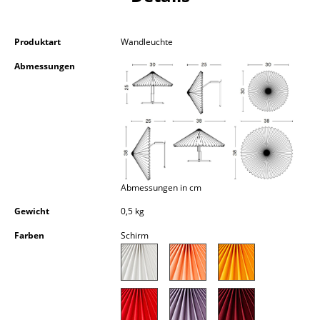
Kleinaufbewahrung
Einzelteile
Produktart
Wandleuchte
Abmessungen
... alle Aufbewahrungsmöbel
Licht
Hängeleuchten & Deckenleuchten
Tischleuchten
Abmessungen in cm
Schreibtischleuchten
Gewicht
0,5 kg
Stehleuchten & Leseleuchten
Farben
Schirm
Bodenleuchten
Wandleuchten
Outdoor-Leuchten