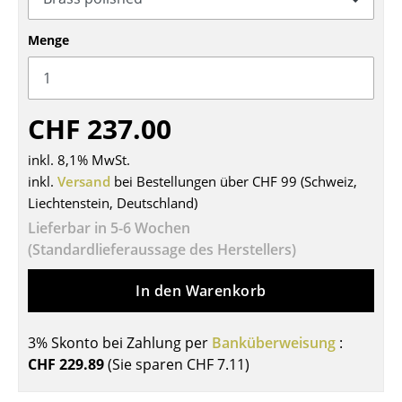
Tische
Menge
Esstische
Beistelltische
CHF 237.00
Couchtische
inkl. 8,1% MwSt.
Schreibtische
inkl.
Versand
bei Bestellungen über CHF 99 (Schweiz,
Liechtenstein, Deutschland)
Sekretäre & PC-Tische
Lieferbar in 5-6 Wochen
Konferenztische
(Standardlieferaussage des Herstellers)
Stehtische & Stehpulte
In den Warenkorb
Kindertische
3% Skonto bei Zahlung per
Banküberweisung
:
Gartentische
CHF 229.89
(Sie sparen
CHF 7.11
)
Servierwagen