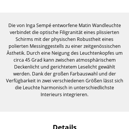
Einzelteile
... alle Tische
Die von Inga Sempé entworfene Matin Wandleuchte
Aufbewahren
verbindet die optische Filigranität eines plissierten
Schirms mit der physischen Robustheit eines
Regale & Schränke
polierten Messinggestells zu einer zeitgenössischen
Ästhetik. Durch eine Neigung des Leuchtenkopfes um
Bücherregale
circa 45 Grad kann zwischen atmosphärischem
Wandregale
Deckenlicht und gerichtetem Leselicht gewählt
werden. Dank der großen Farbauswahl und der
Sideboards & Kommoden
Verfügbarkeit in zwei verschiedenen Größen lässt sich
die Leuchte harmonisch in unterschiedlichste
TV Möbel
Interieurs integrieren.
Beistell- & Rollcontainer
Barmöbel
Garderoben
Details