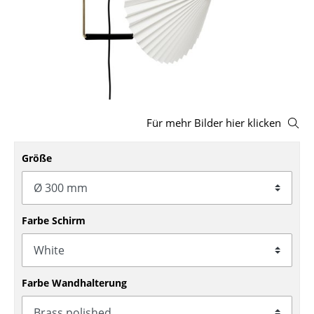
Hocker
Bänke & Liegen
Sitzsäcke
Gartenstühle
Für mehr Bilder hier klicken
Kinderstühle
Größe
Schaukelstühle
Bürodrehstühle
Konferenzstühle
Farbe Schirm
Bürosessel
Einzelteile
Farbe Wandhalterung
... alle Sitzmöbel