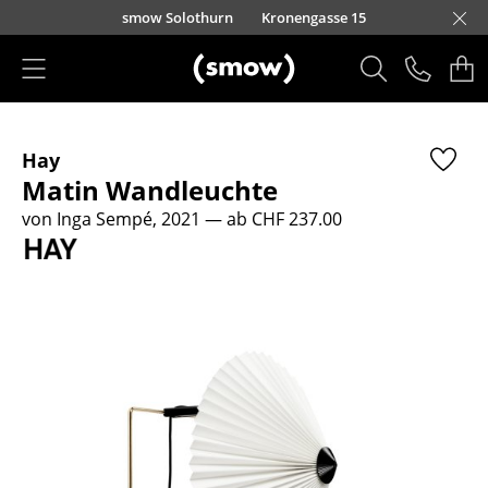
Direkt zum Inhalt
smow Solothurn
Kronengasse 15
Produkte
Hay
Sitzmöbel
Matin Wandleuchte
Esszimmerstühle
von Inga Sempé, 2021
— ab CHF 237.00
Sofas
Sessel
Loungesessel
Stühle
Freischwinger
Barhocker