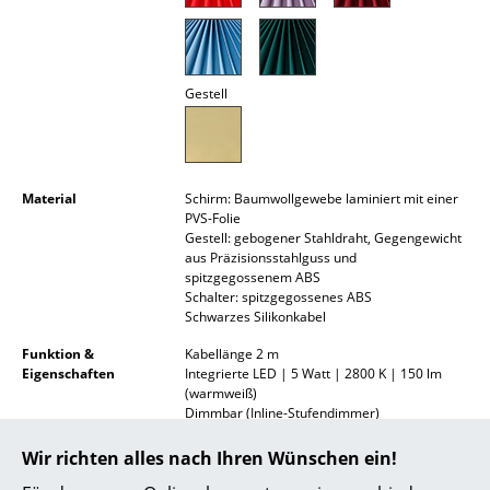
Akkuleuchten
... alle Leuchten
Gestell
Betten
Doppelbetten
Material
Schirm: Baumwollgewebe laminiert mit einer
Einzelbetten
PVS-Folie
Gestell: gebogener Stahldraht, Gegengewicht
Stapelbetten
aus Präzisionsstahlguss und
spitzgegossenem ABS
Kinderbetten
Schalter: spitzgegossenes ABS
Schwarzes Silikonkabel
Nachttische & Bettzubehör
Funktion &
Kabellänge 2 m
Eigenschaften
Integrierte LED | 5 Watt | 2800 K | 150 lm
... alle Betten
(warmweiß)
Dimmbar (Inline-Stufendimmer)
Accessoires
Schirm um 45° nach oben und unten neigbar
Wir richten alles nach Ihren Wünschen ein!
Lieferumfang
LED Leuchtmittel fest verbaut
Uhren