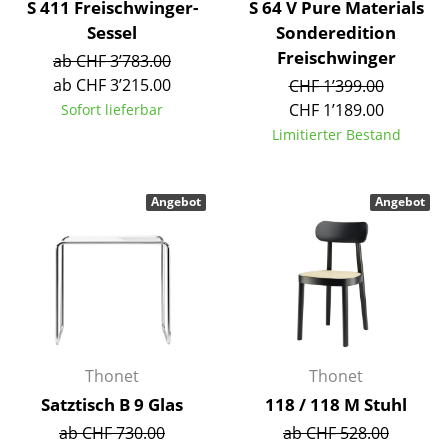
Artemide
S 411 Freischwinger-
S 64 V Pure Materials
Sessel
Sonderedition
Cassina
Freischwinger
ab CHF 3’783.00
Fritz Hansen
ab CHF 3’215.00
CHF 1’399.00
CHF 1’189.00
Sofort lieferbar
HAY
Limitierter Bestand
Knoll International
Louis Poulsen
Angebot
Angebot
Muuto
Nils Holger Moormann
Richard Lampert
Thonet
Thonet
Thonet
USM Haller
Satztisch B 9 Glas
118 / 118 M Stuhl
ab CHF 730.00
ab CHF 528.00
Vitra