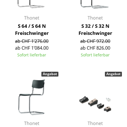
Einzelteile
... alle Tische
Thonet
Thonet
S 64 / S 64 N
S 32 / S 32 N
Aufbewahren
Freischwinger
Freischwinger
ab CHF 1’276.00
ab CHF 972.00
Regale & Schränke
ab CHF 1’084.00
ab CHF 826.00
Bücherregale
Sofort lieferbar
Sofort lieferbar
Wandregale
Angebot
Angebot
Sideboards & Kommoden
TV Möbel
Beistell- & Rollcontainer
Barmöbel
Garderoben
Thonet
Thonet