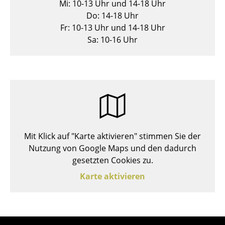
Mi: 10-13 Uhr und 14-18 Uhr
Hocker
Do: 14-18 Uhr
Fr: 10-13 Uhr und 14-18 Uhr
Bänke & Liegen
Sa: 10-16 Uhr
Sitzsäcke
Gartenstühle
Kinderstühle
Schaukelstühle
Bürodrehstühle
Mit Klick auf "Karte aktivieren" stimmen Sie der
Nutzung von Google Maps und den dadurch
Konferenzstühle
gesetzten Cookies zu.
Bürosessel
Karte aktivieren
Einzelteile
... alle Sitzmöbel