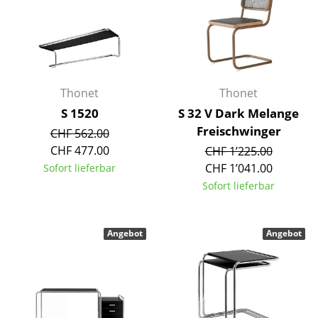
Räume
Zuhause
Wohnzimmer
Thonet
Thonet
Esszimmer
S 1520
S 32 V Dark Melange
Freischwinger
CHF 562.00
Schlafzimmer
CHF 477.00
CHF 1’225.00
Kinderzimmer
CHF 1’041.00
Sofort lieferbar
Sofort lieferbar
Arbeitszimmer
Diele
Angebot
Angebot
Badezimmer
Stauraum
Balkon & Garten