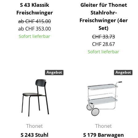
S 43 Klassik
Gleiter für Thonet
Kleinaufbewahrung
Freischwinger
Stahlrohr-
Einzelteile
Freischwinger (4er
ab CHF 415.00
Set)
ab CHF 353.00
... alle Aufbewahrungsmöbel
Sofort lieferbar
CHF 33.73
CHF 28.67
Licht
Sofort lieferbar
Hängeleuchten & Deckenleuchten
Tischleuchten
Angebot
Angebot
Schreibtischleuchten
Stehleuchten & Leseleuchten
Bodenleuchten
Wandleuchten
Thonet
Thonet
Outdoor-Leuchten
S 243 Stuhl
S 179 Barwagen