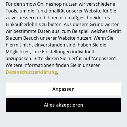
Für den smow Onlineshop nutzen wir verschiedene
Special Edition
Angebot
Marcel Breuer
Tools, um die Funktionalität unserer Website für Sie
zu verbessern und Ihnen ein maßgeschneidertes
Philippe Starck
Einkaufserlebnis zu bieten. Aus diesem Grund werten
wir bestimmte Daten aus, zum Beispiel, welches Gerät
Verner Panton
Sie zum Besuch unserer Website nutzen. Wenn Sie
... alle Designer A-Z
hiermit nicht einverstanden sind, haben Sie die
Möglichkeit, Ihre Einstellungen individuell
Thonet
Thonet
anzupassen. Bitte klicken Sie hierfür auf "Anpassen".
Themen
JS . Thonet - S 64 P/V
LUM Stehleuchte
Weitere Informationen finden Sie in unserer
Neu bei smow
Serious
Datenschutzerklärung
.
CHF 978.00
Freischwinger
CHF 831.00
Inspiration
ab CHF 2’552.00
Sofort lieferbar
Anpassen
Special Editions
Sofort lieferbar
Designklassiker
Alles akzeptieren
Angebot
Angebot
Frauen im Design