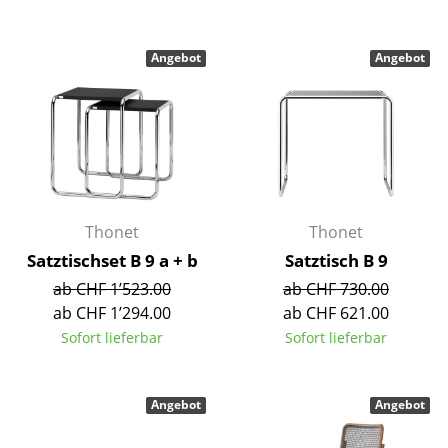
Spiegel
Angebot
Angebot
Figuren & Miniaturen
Vasen
Tabletts
Büroutensilien
Aufbewahrungsboxen
Thonet
Thonet
Satztischset B 9 a + b
Satztisch B 9
Decken
ab CHF 1’523.00
ab CHF 730.00
Kissen
ab CHF 1’294.00
ab CHF 621.00
Sofort lieferbar
Sofort lieferbar
Teppiche
Vorhänge
Angebot
Angebot
... alle Accessoires