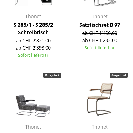
Büro
Thonet
Thonet
Arbeitsplatz
S 285/1 - S 285/2
Satztischset B 97
Schreibtisch
ab CHF 1’450.00
Management Büro
ab CHF 1’232.00
ab CHF 2’821.00
Konferenzraum
ab CHF 2’398.00
Sofort lieferbar
Sofort lieferbar
Empfang
Cafeteria
Angebot
Angebot
Branchenlösungen
Sicheres Arbeiten
Hersteller & Designer
Hersteller
Thonet
Thonet