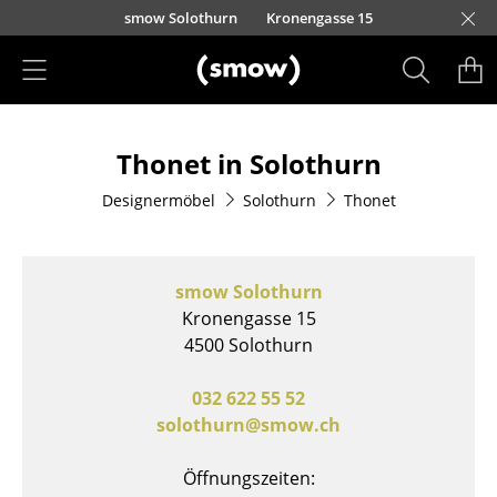
Direkt zum Inhalt
smow Solothurn
Kronengasse 15
Produkte
Thonet in Solothurn
Sitzmöbel
Designermöbel
Solothurn
Thonet
Esszimmerstühle
Sofas
smow Solothurn
Sessel
Kronengasse 15
4500 Solothurn
Loungesessel
Stühle
032 622 55 52
solothurn@smow.ch
Freischwinger
Öffnungszeiten:
Barhocker