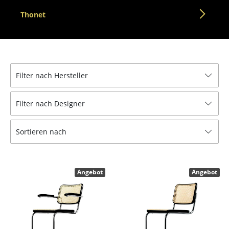
Tische
Thonet
Esstische
Beistelltische
Couchtische
Filter nach Hersteller
Schreibtische
Filter nach Designer
Sekretäre & PC-Tische
Sortieren nach
Konferenztische
Stehtische & Stehpulte
Angebot
Angebot
Kindertische
Gartentische
Servierwagen