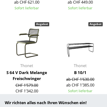
ab CHF 621.00
ab CHF 449.00
... alle Hersteller A-Z
Sofort lieferbar
Sofort lieferbar
Designer
Angebot
Angebot
Alvar Aalto
Arne Jacobsen
Charles & Ray Eames
Eero Saarinen
Thonet
Thonet
Egon Eiermann
S 64 V Dark Melange
B 10/1
Eileen Gray
Freischwinger
ab CHF 1’630.00
ab CHF 1’385.00
CHF 1’579.00
Jean Prouvé
CHF 1’342.00
Sofort lieferbar
Le Corbusier
Sofort lieferbar
Wir richten alles nach Ihren Wünschen ein!
Ludwig Mies van der Rohe