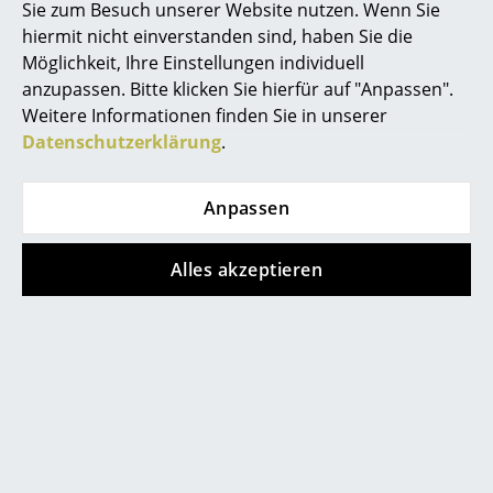
Sie zum Besuch unserer Website nutzen. Wenn Sie
Akkuleuchten
hiermit nicht einverstanden sind, haben Sie die
Möglichkeit, Ihre Einstellungen individuell
... alle Leuchten
anzupassen. Bitte klicken Sie hierfür auf "Anpassen".
Weitere Informationen finden Sie in unserer
Betten
Datenschutzerklärung
.
Doppelbetten
Einzelbetten
Anpassen
Carl Hansen & Søn
Kartell
Stapelbetten
Alles akzeptieren
CH417 Beistelltisch
Trays Tisch
Kinderbetten
CHF 1’146.00
ab CHF 587.00
Sofort lieferbar
Sofort lieferbar
Nachttische & Bettzubehör
... alle Betten
Alle anzeigen
Accessoires
Uhren