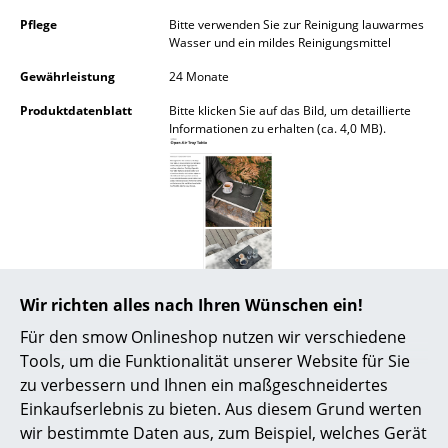
Kleinaufbewahrung
Pflege
Bitte verwenden Sie zur Reinigung lauwarmes
Wasser und ein mildes Reinigungsmittel
Einzelteile
Gewährleistung
24 Monate
... alle Aufbewahrungsmöbel
Produktdatenblatt
Bitte klicken Sie auf das Bild, um detaillierte
Informationen zu erhalten (ca. 4,0 MB).
Licht
Hängeleuchten & Deckenleuchten
Tischleuchten
Schreibtischleuchten
Wir richten alles nach Ihren Wünschen ein!
Stehleuchten & Leseleuchten
Für den smow Onlineshop nutzen wir verschiedene
Bodenleuchten
Tools, um die Funktionalität unserer Website für Sie
zu verbessern und Ihnen ein maßgeschneidertes
Wandleuchten
Diese Artikel könnten Ihnen auch
Einkaufserlebnis zu bieten. Aus diesem Grund werten
gefallen
Outdoor-Leuchten
wir bestimmte Daten aus, zum Beispiel, welches Gerät