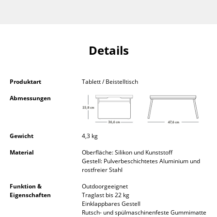
Einzelteile
... alle Tische
Details
Aufbewahren
Regale & Schränke
Produktart
Tablett / Beistelltisch
Bücherregale
Abmessungen
Wandregale
Sideboards & Kommoden
Gewicht
4,3 kg
TV Möbel
Material
Oberfläche: Silikon und Kunststoff
Gestell: Pulverbeschichtetes Aluminium und
Beistell- & Rollcontainer
rostfreier Stahl
Barmöbel
Funktion &
Outdoorgeeignet
Eigenschaften
Traglast bis 22 kg
Einklappbares Gestell
Garderoben
Rutsch- und spülmaschinenfeste Gummimatte