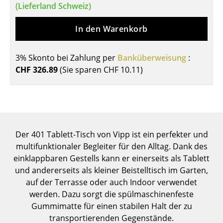
(Lieferland Schweiz)
Tische
In den Warenkorb
Esstische
Beistelltische
3% Skonto bei Zahlung per
Banküberweisung
:
CHF 326.89
(Sie sparen
CHF 10.11
)
Couchtische
Schreibtische
Sekretäre & PC-Tische
Konferenztische
Der 401 Tablett-Tisch von Vipp ist ein perfekter und
multifunktionaler Begleiter für den Alltag. Dank des
Stehtische & Stehpulte
einklappbaren Gestells kann er einerseits als Tablett
und andererseits als kleiner Beistelltisch im Garten,
Kindertische
auf der Terrasse oder auch Indoor verwendet
Gartentische
werden. Dazu sorgt die spülmaschinenfeste
Gummimatte für einen stabilen Halt der zu
Servierwagen
transportierenden Gegenstände.