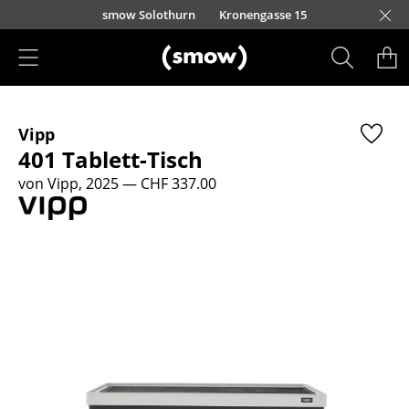
Direkt zum Inhalt
smow Solothurn
Kronengasse 15
Produkte
Vipp
Sitzmöbel
401 Tablett-Tisch
Esszimmerstühle
von Vipp, 2025
— CHF 337.00
Sofas
Sessel
Loungesessel
Stühle
Freischwinger
Barhocker