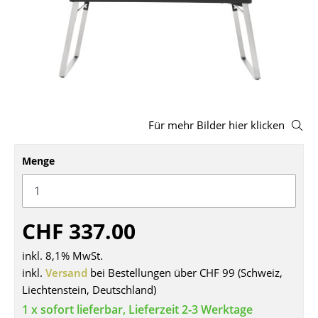
Hocker
Bänke & Liegen
Sitzsäcke
Gartenstühle
Für mehr Bilder hier klicken
Kinderstühle
Schaukelstühle
Menge
Bürodrehstühle
Konferenzstühle
CHF 337.00
Bürosessel
inkl. 8,1% MwSt.
inkl.
Versand
bei Bestellungen über CHF 99 (Schweiz,
Einzelteile
Liechtenstein, Deutschland)
... alle Sitzmöbel
1 x sofort lieferbar, Lieferzeit 2-3 Werktage