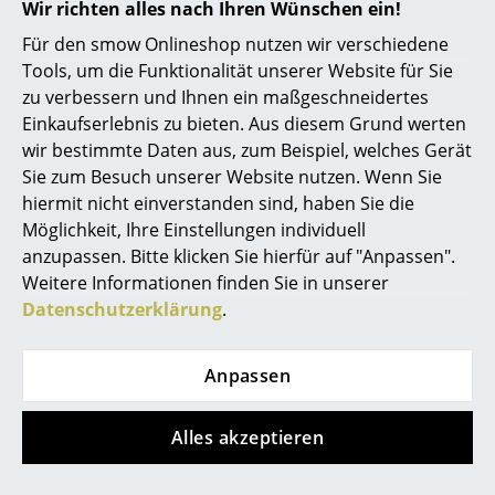
Wir richten alles nach Ihren Wünschen ein!
verarbeitet, um ein langlebiges Produkt mit
Spiegel
minimalen Auswirkungen auf die Umwelt zu
Für den smow Onlineshop nutzen wir verschiedene
kreieren. Das Holz stammt ausschließlich aus
Tools, um die Funktionalität unserer Website für Sie
Figuren & Miniaturen
PEFC-zertifiziertem Anbau (Zertifikat
PEFC/07-31-60)
in Europa, die Beschläge sind
zu verbessern und Ihnen ein maßgeschneidertes
aus Stahl. Damit lassen sich die einzelnen
Vasen
Einkaufserlebnis zu bieten. Aus diesem Grund werten
Werkstoffe sauber trennen und ggf. erneut
wir bestimmte Daten aus, zum Beispiel, welches Gerät
recyceln. Viele der Werkstoffe, die TIPTOE
Tabletts
verwendet, sind bereits recycelt. Selbst das
Sie zum Besuch unserer Website nutzen. Wenn Sie
Verpackungsmaterial besteht zu mindestens
hiermit nicht einverstanden sind, haben Sie die
Büroutensilien
80% aus recyceltem Papier.
Möglichkeit, Ihre Einstellungen individuell
Aufbewahrungsboxen
Außerdem ist TIPTOE seit Oktober 2022
anzupassen. Bitte klicken Sie hierfür auf "Anpassen".
zertifizierte
B Corporation
. Damit werden die
Weitere Informationen finden Sie in unserer
Decken
positiven Auswirkungen des Unternehmens in
Datenschutzerklärung
.
Bereichen wie Governance, Mitarbeiter,
Gemeinde, Umwelt sowie den Produkte des
Kissen
Unternehmens gemessen. TIPTOE erreichte
2024 eine Punktzahl von 90,6 Punkten und
Anpassen
Teppiche
liegt damit nicht nur weit über dem
allgemeinen Median von 50,9 Punkten,
Vorhänge
sondern auch über der Schwelle von 80
Alles akzeptieren
Punkten, die für die Zertifizierung notwendig
... alle Accessoires
sind.