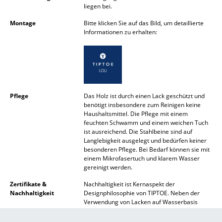
liegen bei.
Akkuleuchten
Montage
Bitte klicken Sie auf das Bild, um detaillierte
... alle Leuchten
Informationen zu erhalten:
Betten
Doppelbetten
Einzelbetten
Pflege
Das Holz ist durch einen Lack geschützt und
benötigt insbesondere zum Reinigen keine
Stapelbetten
Haushaltsmittel. Die Pflege mit einem
feuchten Schwamm und einem weichen Tuch
Kinderbetten
ist ausreichend. Die Stahlbeine sind auf
Langlebigkeit ausgelegt und bedürfen keiner
besonderen Pflege. Bei Bedarf können sie mit
Nachttische & Bettzubehör
einem Mikrofasertuch und klarem Wasser
gereinigt werden.
... alle Betten
Zertifikate &
Nachhaltigkeit ist Kernaspekt der
Nachhaltigkeit
Designphilosophie von TIPTOE. Neben der
Accessoires
Verwendung von Lacken auf Wasserbasis
auch werden auch die verwendeten
Uhren
Materialien sorgfältig ausgewählt und