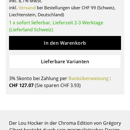
inkl. 8,1% MwSt.
inkl.
Versand
bei Bestellungen über CHF 99 (Schweiz,
Tische
Liechtenstein, Deutschland)
Esstische
1 x sofort lieferbar, Lieferzeit 2-3 Werktage
(Lieferland Schweiz)
Beistelltische
Couchtische
In den Warenkorb
Schreibtische
Lieferbare Varianten
Sekretäre & PC-Tische
Konferenztische
3% Skonto bei Zahlung per
Banküberweisung
:
CHF 127.07
(Sie sparen
CHF 3.93
)
Stehtische & Stehpulte
Kindertische
Gartentische
Der Lou Hocker in der Chroma Edition von Grégory
Servierwagen
Cibert besticht durch sein minimalistisches Design,