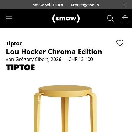
Direkt zum Inhalt
smow Solothurn
Kronengasse 15
Produkte
Tiptoe
Sitzmöbel
Lou Hocker Chroma Edition
Esszimmerstühle
von Grégory Cibert, 2026
— CHF 131.00
Sofas
Sessel
Loungesessel
Stühle
Freischwinger
Barhocker