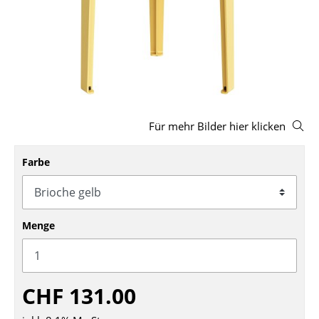
Hocker
Bänke & Liegen
Sitzsäcke
Gartenstühle
Für mehr Bilder hier klicken
Kinderstühle
Schaukelstühle
Farbe
Bürodrehstühle
Konferenzstühle
Menge
Bürosessel
Einzelteile
CHF 131.00
... alle Sitzmöbel