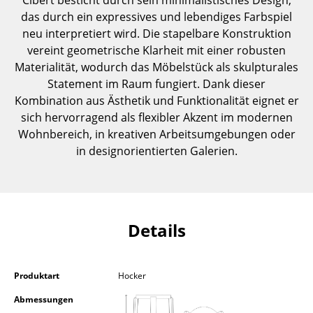
Einzelteile
das durch ein expressives und lebendiges Farbspiel
neu interpretiert wird. Die stapelbare Konstruktion
... alle Tische
vereint geometrische Klarheit mit einer robusten
Materialität, wodurch das Möbelstück als skulpturales
Aufbewahren
Statement im Raum fungiert. Dank dieser
Kombination aus Ästhetik und Funktionalität eignet er
Regale & Schränke
sich hervorragend als flexibler Akzent im modernen
Bücherregale
Wohnbereich, in kreativen Arbeitsumgebungen oder
in designorientierten Galerien.
Wandregale
Sideboards & Kommoden
TV Möbel
Details
Beistell- & Rollcontainer
Barmöbel
Produktart
Hocker
Garderoben
Abmessungen