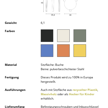
Kleinaufbewahrung
Einzelteile
Gewicht
6,1
... alle Aufbewahrungsmöbel
Farben
Licht
Hängeleuchten & Deckenleuchten
Tischleuchten
Schreibtischleuchten
Material
Sitzfläche: Buche
Beine: pulverbeschichteter Stahl
Stehleuchten & Leseleuchten
Fertigung
Dieses Produkt wird zu 100% in Europa
hergestellt.
Bodenleuchten
Ausführungen
Auch mit Sitzfläche aus
recycelter Plastik
,
Wandleuchten
Massivholz
oder als
Hocker für Kinder
erhältlich.
Outdoor-Leuchten
Lieferumfang
Befestigungsschrauben und Inbusschlüssel