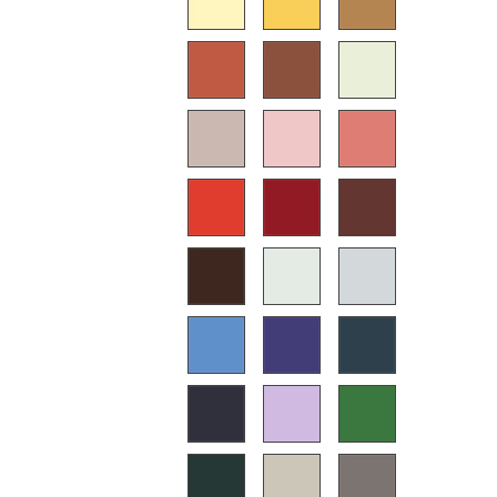
Akkuleuchten
... alle Leuchten
Betten
Doppelbetten
Einzelbetten
Stapelbetten
Kinderbetten
Nachttische & Bettzubehör
... alle Betten
Accessoires
Uhren