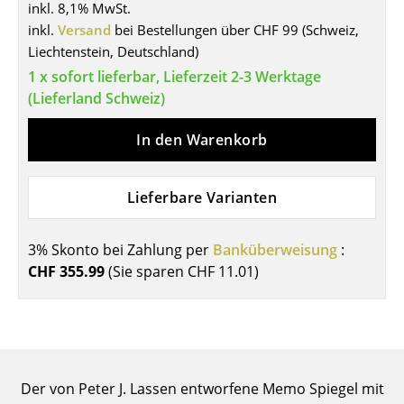
inkl. 8,1% MwSt.
Tische
inkl.
Versand
bei Bestellungen über CHF 99 (Schweiz,
Liechtenstein, Deutschland)
Esstische
1 x sofort lieferbar, Lieferzeit 2-3 Werktage
Beistelltische
(Lieferland Schweiz)
Couchtische
In den Warenkorb
Schreibtische
Lieferbare Varianten
Sekretäre & PC-Tische
Konferenztische
3% Skonto bei Zahlung per
Banküberweisung
:
CHF 355.99
(Sie sparen
CHF 11.01
)
Stehtische & Stehpulte
Kindertische
Gartentische
Servierwagen
Der von Peter J. Lassen entworfene Memo Spiegel mit