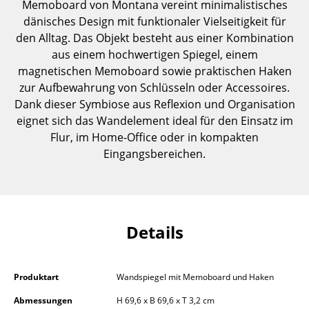
Memoboard von Montana vereint minimalistisches
Einzelteile
dänisches Design mit funktionaler Vielseitigkeit für
den Alltag. Das Objekt besteht aus einer Kombination
... alle Tische
aus einem hochwertigen Spiegel, einem
magnetischen Memoboard sowie praktischen Haken
Aufbewahren
zur Aufbewahrung von Schlüsseln oder Accessoires.
Regale & Schränke
Dank dieser Symbiose aus Reflexion und Organisation
eignet sich das Wandelement ideal für den Einsatz im
Bücherregale
Flur, im Home-Office oder in kompakten
Eingangsbereichen.
Wandregale
Sideboards & Kommoden
TV Möbel
Details
Beistell- & Rollcontainer
Barmöbel
Produktart
Wandspiegel mit Memoboard und Haken
Garderoben
Abmessungen
H 69,6 x B 69,6 x T 3,2 cm