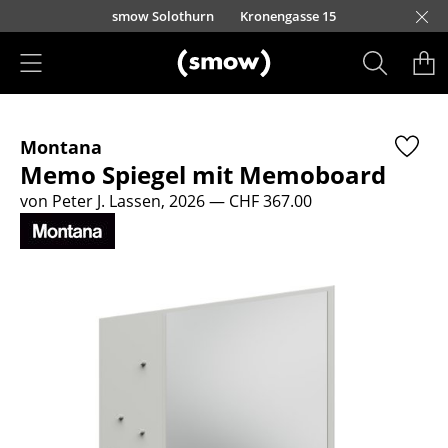
Direkt zum Inhalt
smow Solothurn
Kronengasse 15
Produkte
Montana
Sitzmöbel
Memo Spiegel mit Memoboard
Esszimmerstühle
von Peter J. Lassen, 2026
— CHF 367.00
Sofas
Sessel
Loungesessel
Stühle
Freischwinger
Barhocker