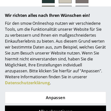
Spiegel
Wir richten alles nach Ihren Wünschen ein!
Figuren & Miniaturen
Für den smow Onlineshop nutzen wir verschiedene
Vasen
Tools, um die Funktionalität unserer Website für Sie
zu verbessern und Ihnen ein maßgeschneidertes
Tabletts
Einkaufserlebnis zu bieten. Aus diesem Grund werten
Büroutensilien
wir bestimmte Daten aus, zum Beispiel, welches Gerät
Material
MDF (12 mm) farbig lackiert
Sie zum Besuch unserer Website nutzen. Wenn Sie
Lieferumfang
Fünf lackierte Magnete (H 1,6 x Ø: 1,2 cm)
Aufbewahrungsboxen
hiermit nicht einverstanden sind, haben Sie die
sind im Lieferumfang enthalten.
Möglichkeit, Ihre Einstellungen individuell
Decken
Pflege
Bitte verwenden Sie zur Reinigung ein
anzupassen. Bitte klicken Sie hierfür auf "Anpassen".
feuchtes Tuch und ein mildes
Kissen
Weitere Informationen finden Sie in unserer
Reinigungsmittel.
Ein farblich passender Ausbesserungslack für
Datenschutzerklärung
.
Teppiche
die Reparatur von Kratzern ist auf Anfrage
erhältlich.
Vorhänge
Anpassen
Zertifikate &
Montana entwickelt und produziert seine
Nachhaltigkeit
Möbel ausschließlich in Dänemark. Zudem
... alle Accessoires
verwendet das Unternehmen seit 2007