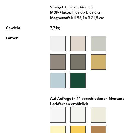
Kleinaufbewahrung
Spiegel:
H 67 x B 44,2 cm
MDF-Platte:
H 69,6 x B 69,6 cm
Einzelteile
Magnettafel:
H 58,4 x B 21,5 cm
Gewicht
7,7 kg
... alle Aufbewahrungsmöbel
Farben
Licht
Hängeleuchten & Deckenleuchten
Tischleuchten
Schreibtischleuchten
Stehleuchten & Leseleuchten
Auf Anfrage in 41 verschiedenen Montana-
Bodenleuchten
Lackfarben erhältlich
Wandleuchten
Outdoor-Leuchten