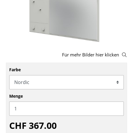
Hocker
Bänke & Liegen
Sitzsäcke
Gartenstühle
Für mehr Bilder hier klicken
Kinderstühle
Schaukelstühle
Farbe
Bürodrehstühle
Konferenzstühle
Menge
Bürosessel
Einzelteile
CHF 367.00
... alle Sitzmöbel