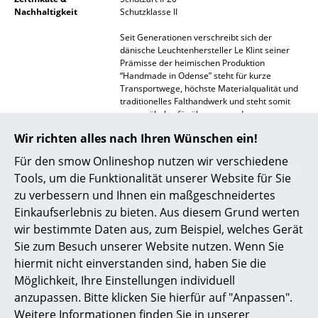
Akkuleuchten
Nachhaltigkeit
Schutzklasse II
Seit Generationen verschreibt sich der
... alle Leuchten
dänische Leuchtenhersteller Le Klint seiner
Prämisse der heimischen Produktion
Betten
“Handmade in Odense” steht für kurze
Transportwege, höchste Materialqualität und
traditionelles Falthandwerk und steht somit
Doppelbetten
ganz mühelos für überzeugende
Nachhaltigkeit.
Einzelbetten
Wir richten alles nach Ihren Wünschen ein!
Gewährleistung
24 Monate
Für den smow Onlineshop nutzen wir verschiedene
Stapelbetten
Produktfamilie
Auch als
High Stehleuchte
und als
Spot
Tools, um die Funktionalität unserer Website für Sie
Kinderbetten
Pendelleuchte
erhältlich
zu verbessern und Ihnen ein maßgeschneidertes
Einkaufserlebnis zu bieten. Aus diesem Grund werten
Nachttische & Bettzubehör
wir bestimmte Daten aus, zum Beispiel, welches Gerät
Sie zum Besuch unserer Website nutzen. Wenn Sie
... alle Betten
hiermit nicht einverstanden sind, haben Sie die
Beliebte Varianten
Möglichkeit, Ihre Einstellungen individuell
Accessoires
anzupassen. Bitte klicken Sie hierfür auf "Anpassen".
Uhren
Weitere Informationen finden Sie in unserer