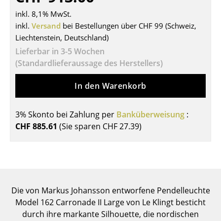
Tische
inkl. 8,1% MwSt.
inkl.
Versand
bei Bestellungen über CHF 99 (Schweiz,
Esstische
Liechtenstein, Deutschland)
Lieferbar in 3-5 Wochen
Beistelltische
(Standardlieferaussage des Herstellers)
Couchtische
In den Warenkorb
Schreibtische
Sekretäre & PC-Tische
3% Skonto bei Zahlung per
Banküberweisung
:
CHF 885.61
(Sie sparen
CHF 27.39
)
Konferenztische
Stehtische & Stehpulte
Kindertische
Die von Markus Johansson entworfene Pendelleuchte
Gartentische
Model 162 Carronade II Large von Le Klingt besticht
Servierwagen
durch ihre markante Silhouette, die nordischen