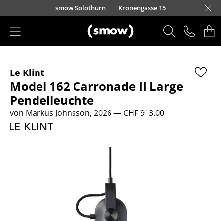
Direkt zum Inhalt
smow Solothurn
Kronengasse 15
Produkte
Le Klint
Sitzmöbel
Model 162 Carronade II Large
Esszimmerstühle
Pendelleuchte
von Markus Johnsson, 2026
— CHF 913.00
Sofas
Sessel
Loungesessel
Stühle
Freischwinger
Barhocker