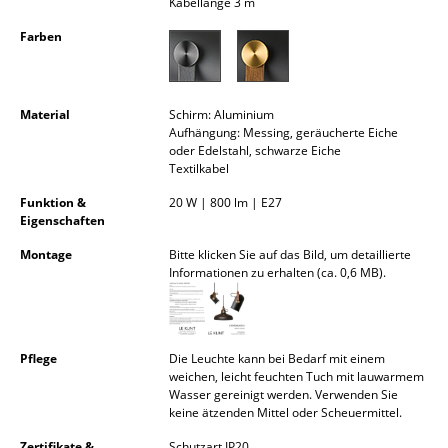
Kabellänge 3 m
Kleinaufbewahrung
Farben
Einzelteile
... alle Aufbewahrungsmöbel
Material
Schirm: Aluminium
Aufhängung: Messing, geräucherte Eiche
Licht
oder Edelstahl, schwarze Eiche
Textilkabel
Hängeleuchten & Deckenleuchten
Funktion &
20 W | 800 lm | E27
Eigenschaften
Tischleuchten
Montage
Bitte klicken Sie auf das Bild, um detaillierte
Schreibtischleuchten
Informationen zu erhalten (ca. 0,6 MB).
Stehleuchten & Leseleuchten
Bodenleuchten
Pflege
Die Leuchte kann bei Bedarf mit einem
weichen, leicht feuchten Tuch mit lauwarmem
Wandleuchten
Wasser gereinigt werden. Verwenden Sie
keine ätzenden Mittel oder Scheuermittel.
Outdoor-Leuchten
Zertifikate &
Schutzart IP20