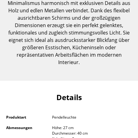
Minimalismus harmonisch mit exklusiven Details aus
Einzelteile
Holz und edlen Metallen verbindet. Dank des flexibel
ausrichtbaren Schirms und der großzügigen
... alle Tische
Dimensionen erzeugt sie ein perfekt gelenktes,
funktionales und zugleich stimmungsvolles Licht. Sie
Aufbewahren
eignet sich ideal als ausdrucksstarker Blickfang über
Regale & Schränke
größeren Esstischen, Kücheninseln oder
repräsentativen Arbeitsflächen im modernen
Bücherregale
Interieur.
Wandregale
Sideboards & Kommoden
TV Möbel
Details
Beistell- & Rollcontainer
Produktart
Pendelleuchte
Barmöbel
Abmessungen
Höhe: 27 cm
Garderoben
Durchmesser: 40 cm