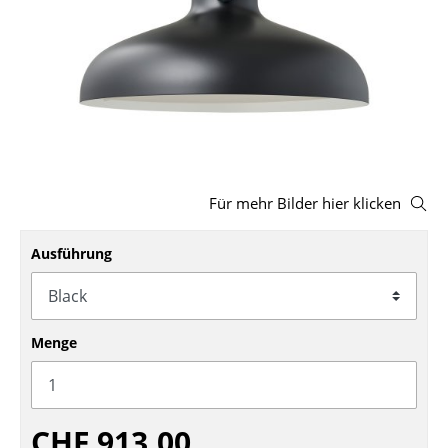
Hocker
Bänke & Liegen
Sitzsäcke
Gartenstühle
Kinderstühle
Für mehr Bilder hier klicken
Schaukelstühle
Ausführung
Bürodrehstühle
Konferenzstühle
Menge
Bürosessel
Einzelteile
... alle Sitzmöbel
CHF 913.00