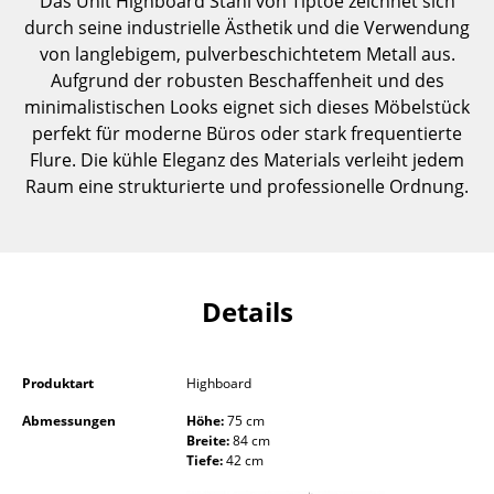
Das Unit Highboard Stahl von Tiptoe zeichnet sich
Einzelteile
durch seine industrielle Ästhetik und die Verwendung
von langlebigem, pulverbeschichtetem Metall aus.
... alle Tische
Aufgrund der robusten Beschaffenheit und des
minimalistischen Looks eignet sich dieses Möbelstück
Aufbewahren
perfekt für moderne Büros oder stark frequentierte
Flure. Die kühle Eleganz des Materials verleiht jedem
Regale & Schränke
Raum eine strukturierte und professionelle Ordnung.
Bücherregale
Wandregale
Sideboards & Kommoden
Details
TV Möbel
Beistell- & Rollcontainer
Produktart
Highboard
Abmessungen
Höhe:
75 cm
Barmöbel
Breite:
84 cm
Tiefe:
42 cm
Garderoben