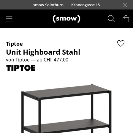
Direkt zum Inhalt
smow Solothurn
Kronengasse 15
Produkte
Tiptoe
Sitzmöbel
Unit Highboard Stahl
Esszimmerstühle
von Tiptoe
— ab CHF 477.00
Sofas
Sessel
Loungesessel
Stühle
Freischwinger
Barhocker