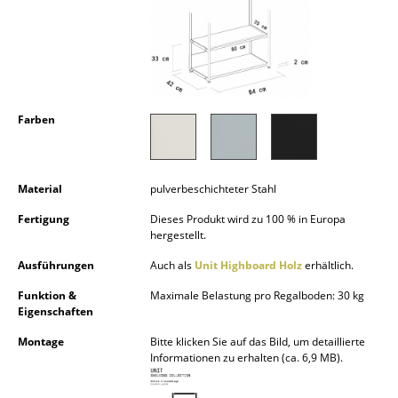
Kleinaufbewahrung
Einzelteile
... alle Aufbewahrungsmöbel
Farben
Licht
Hängeleuchten & Deckenleuchten
Material
pulverbeschichteter Stahl
Tischleuchten
Fertigung
Dieses Produkt wird zu 100 % in Europa
hergestellt.
Schreibtischleuchten
Ausführungen
Auch als
Unit Highboard Holz
erhältlich.
Stehleuchten & Leseleuchten
Funktion &
Maximale Belastung pro Regalboden: 30 kg
Bodenleuchten
Eigenschaften
Montage
Bitte klicken Sie auf das Bild, um detaillierte
Wandleuchten
Informationen zu erhalten (ca. 6,9 MB).
Outdoor-Leuchten