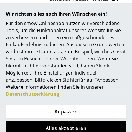
zertifiziertem Anbau (Zertifikat PEFC/07-
Spiegel
31-60)
in Europa, die Beschläge sind aus
Wir richten alles nach Ihren Wünschen ein!
Stahl. Damit lassen sich die einzelnen
Figuren & Miniaturen
Werkstoffe sauber trennen und ggf. erneut
Für den smow Onlineshop nutzen wir verschiedene
recyceln. Viele der Werkstoffe, die TIPTOE
Tools, um die Funktionalität unserer Website für Sie
Vasen
verwendet, sind bereits recycelt. Selbst das
Verpackungsmaterial besteht zu mindestens
zu verbessern und Ihnen ein maßgeschneidertes
80% aus recyceltem Papier.
Tabletts
Einkaufserlebnis zu bieten. Aus diesem Grund werten
wir bestimmte Daten aus, zum Beispiel, welches Gerät
Außerdem ist TIPTOE seit Oktober 2022
Büroutensilien
zertifizierte
B Corporation
. Damit werden die
Sie zum Besuch unserer Website nutzen. Wenn Sie
positiven Auswirkungen des Unternehmens in
hiermit nicht einverstanden sind, haben Sie die
Aufbewahrungsboxen
Bereichen wie Governance, Mitarbeiter,
Möglichkeit, Ihre Einstellungen individuell
Gemeinde, Umwelt sowie den Produkte des
Decken
Unternehmens gemessen. TIPTOE erreichte
anzupassen. Bitte klicken Sie hierfür auf "Anpassen".
2024 eine Punktzahl von 90,6 Punkten und
Weitere Informationen finden Sie in unserer
liegt damit nicht nur weit über dem
Kissen
Datenschutzerklärung
.
allgemeinen Median von 50,9 Punkten,
sondern auch über der Schwelle von 80
Teppiche
Punkten, die für die Zertifizierung notwendig
sind.
Anpassen
Vorhänge
Ausführlichere Informationen dazu finden Sie
... alle Accessoires
auf der
Website von TIPTOE
.
Alles akzeptieren