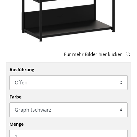
Hocker
Bänke & Liegen
Sitzsäcke
Gartenstühle
Für mehr Bilder hier klicken
Kinderstühle
Schaukelstühle
Ausführung
Bürodrehstühle
Konferenzstühle
Farbe
Bürosessel
Einzelteile
Menge
... alle Sitzmöbel