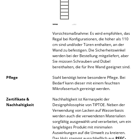
Akkuleuchten
... alle Leuchten
Betten
Vorsichtsmaßnahme: Es wird empfohlen, das
Regal bei Konfigurationen, die höher als 110
cm sind und/oder Türen enthalten, an der
Doppelbetten
Wand zu befestigen. Die Sicherheitswinkel
werden bei der Bestellung mitgeliefert, aber
Einzelbetten
Sie müssen Schrauben und Dübel
bereithalten, die für Ihre Wand geeignet sind.
Stapelbetten
Pflege
Stahl benötigt keine besondere Pflege. Bei
Kinderbetten
Bedarf kann dieser mit einem feuchten
Mikrofasertuch gereinigt werden.
Nachttische & Bettzubehör
Zertifikate &
Nachhaltigkeit ist Kernaspekt der
Nachhaltigkeit
Designphilosophie von TIPTOE. Neben der
... alle Betten
Verwendung von Lacken auf Wasserbasis
werden auch die verwendeten Materialien
sorgfältig ausgewählt und verarbeitet, um ein
Accessoires
langlebiges Produkt mit minimalen
Auswirkungen auf die Umwelt zu kreieren.
Uhren
Das Holz stammt ausschließlich aus
PEFC-