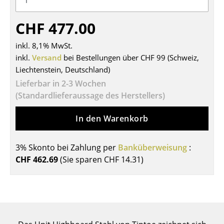
Tische
CHF 477.00
Esstische
inkl. 8,1% MwSt.
Beistelltische
inkl.
Versand
bei Bestellungen über CHF 99 (Schweiz,
Liechtenstein, Deutschland)
Couchtische
Lieferbar in 2-3 Wochen
Schreibtische
(Standardlieferaussage des Herstellers)
Sekretäre & PC-Tische
In den Warenkorb
Konferenztische
3% Skonto bei Zahlung per
Banküberweisung
:
Stehtische & Stehpulte
CHF 462.69
(Sie sparen
CHF 14.31
)
Kindertische
Gartentische
Servierwagen