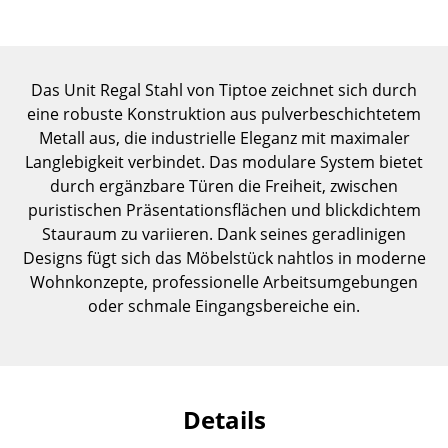
Einzelteile
... alle Tische
Das Unit Regal Stahl von Tiptoe zeichnet sich durch
Aufbewahren
eine robuste Konstruktion aus pulverbeschichtetem
Metall aus, die industrielle Eleganz mit maximaler
Regale & Schränke
Langlebigkeit verbindet. Das modulare System bietet
durch ergänzbare Türen die Freiheit, zwischen
Bücherregale
puristischen Präsentationsflächen und blickdichtem
Wandregale
Stauraum zu variieren. Dank seines geradlinigen
Designs fügt sich das Möbelstück nahtlos in moderne
Sideboards & Kommoden
Wohnkonzepte, professionelle Arbeitsumgebungen
oder schmale Eingangsbereiche ein.
TV Möbel
Beistell- & Rollcontainer
Barmöbel
Details
Garderoben