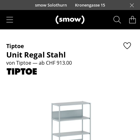
Direkt zum Inhalt
smow Solothurn
Kronengasse 15
Produkte
Tiptoe
Sitzmöbel
Unit Regal Stahl
Esszimmerstühle
von Tiptoe
— ab CHF 913.00
Sofas
Sessel
Loungesessel
Stühle
Freischwinger
Barhocker