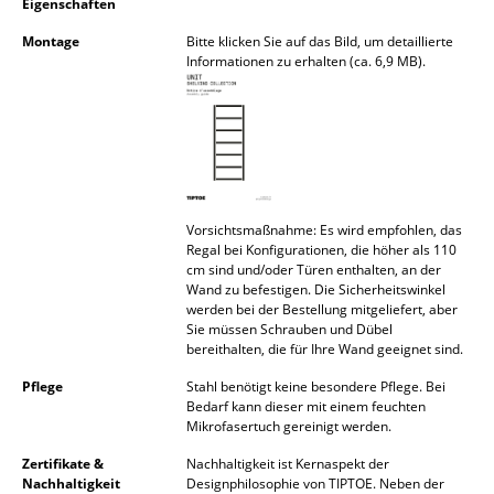
Eigenschaften
Akkuleuchten
Montage
Bitte klicken Sie auf das Bild, um detaillierte
Informationen zu erhalten (ca. 6,9 MB).
... alle Leuchten
Betten
Doppelbetten
Einzelbetten
Vorsichtsmaßnahme: Es wird empfohlen, das
Stapelbetten
Regal bei Konfigurationen, die höher als 110
cm sind und/oder Türen enthalten, an der
Wand zu befestigen. Die Sicherheitswinkel
Kinderbetten
werden bei der Bestellung mitgeliefert, aber
Sie müssen Schrauben und Dübel
Nachttische & Bettzubehör
bereithalten, die für Ihre Wand geeignet sind.
... alle Betten
Pflege
Stahl benötigt keine besondere Pflege. Bei
Bedarf kann dieser mit einem feuchten
Mikrofasertuch gereinigt werden.
Accessoires
Zertifikate &
Nachhaltigkeit ist Kernaspekt der
Uhren
Nachhaltigkeit
Designphilosophie von TIPTOE. Neben der