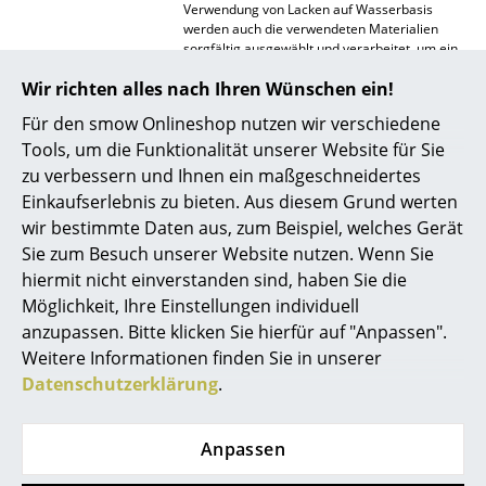
Verwendung von Lacken auf Wasserbasis
Spiegel
werden auch die verwendeten Materialien
sorgfältig ausgewählt und verarbeitet, um ein
langlebiges Produkt mit minimalen
Figuren & Miniaturen
Wir richten alles nach Ihren Wünschen ein!
Auswirkungen auf die Umwelt zu kreieren.
Das Holz stammt ausschließlich aus
PEFC-
Vasen
Für den smow Onlineshop nutzen wir verschiedene
zertifiziertem Anbau (Zertifikat PEFC/07-
31-60)
in Europa, die Beschläge sind aus
Tools, um die Funktionalität unserer Website für Sie
Tabletts
Stahl. Damit lassen sich die einzelnen
zu verbessern und Ihnen ein maßgeschneidertes
Werkstoffe sauber trennen und ggf. erneut
Einkaufserlebnis zu bieten. Aus diesem Grund werten
Büroutensilien
recyceln. Viele der Werkstoffe, die TIPTOE
verwendet, sind bereits recycelt. Selbst das
wir bestimmte Daten aus, zum Beispiel, welches Gerät
Verpackungsmaterial besteht zu mindestens
Aufbewahrungsboxen
Sie zum Besuch unserer Website nutzen. Wenn Sie
80% aus recyceltem Papier.
hiermit nicht einverstanden sind, haben Sie die
Decken
Außerdem ist TIPTOE seit Oktober 2022
Möglichkeit, Ihre Einstellungen individuell
zertifizierte
B Corporation
. Damit werden die
anzupassen. Bitte klicken Sie hierfür auf "Anpassen".
Kissen
positiven Auswirkungen des Unternehmens in
Weitere Informationen finden Sie in unserer
Bereichen wie Governance, Mitarbeiter,
Teppiche
Gemeinde, Umwelt sowie den Produkte des
Datenschutzerklärung
.
Unternehmens gemessen. TIPTOE erreichte
Vorhänge
2024 eine Punktzahl von 90,6 Punkten und
liegt damit nicht nur weit über dem
Anpassen
allgemeinen Median von 50,9 Punkten,
... alle Accessoires
sondern auch über der Schwelle von 80