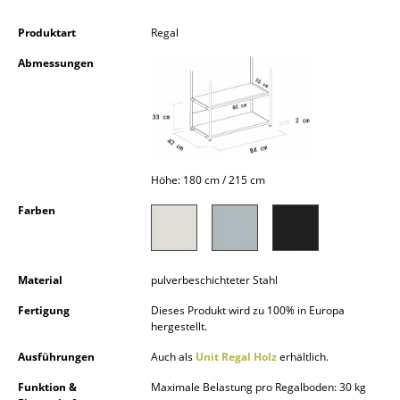
Kleinaufbewahrung
Produktart
Regal
Einzelteile
Abmessungen
... alle Aufbewahrungsmöbel
Licht
Hängeleuchten & Deckenleuchten
Höhe: 180 cm / 215 cm
Tischleuchten
Farben
Schreibtischleuchten
Stehleuchten & Leseleuchten
Material
pulverbeschichteter Stahl
Bodenleuchten
Fertigung
Dieses Produkt wird zu 100% in Europa
hergestellt.
Wandleuchten
Ausführungen
Auch als
Unit Regal Holz
erhältlich.
Outdoor-Leuchten
Funktion &
Maximale Belastung pro Regalboden: 30 kg