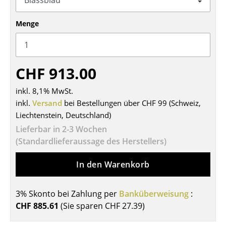
Tische
Menge
Esstische
Beistelltische
CHF 913.00
Couchtische
inkl. 8,1% MwSt.
Schreibtische
inkl.
Versand
bei Bestellungen über CHF 99 (Schweiz,
Sekretäre & PC-Tische
Liechtenstein, Deutschland)
Lieferbar in 2-3 Wochen
Konferenztische
(Standardlieferaussage des Herstellers)
Stehtische & Stehpulte
In den Warenkorb
Kindertische
3% Skonto bei Zahlung per
Banküberweisung
:
Gartentische
CHF 885.61
(Sie sparen
CHF 27.39
)
Servierwagen