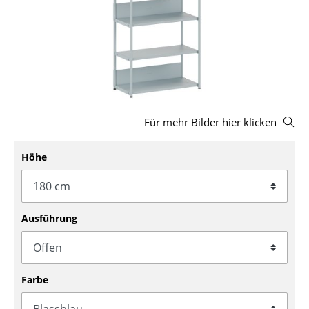
Hocker
Bänke & Liegen
Sitzsäcke
Gartenstühle
Für mehr Bilder hier klicken
Kinderstühle
Schaukelstühle
Höhe
Bürodrehstühle
Konferenzstühle
Ausführung
Bürosessel
Einzelteile
Farbe
... alle Sitzmöbel