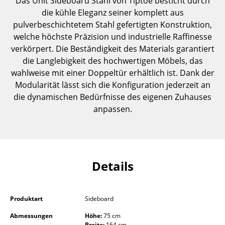
Das Unit Sideboard Stahl von Tiptoe besticht durch
Einzelteile
die kühle Eleganz seiner komplett aus
pulverbeschichtetem Stahl gefertigten Konstruktion,
... alle Tische
welche höchste Präzision und industrielle Raffinesse
verkörpert. Die Beständigkeit des Materials garantiert
Aufbewahren
die Langlebigkeit des hochwertigen Möbels, das
wahlweise mit einer Doppeltür erhältlich ist. Dank der
Regale & Schränke
Modularität lässt sich die Konfiguration jederzeit an
Bücherregale
die dynamischen Bedürfnisse des eigenen Zuhauses
anpassen.
Wandregale
Sideboards & Kommoden
TV Möbel
Details
Beistell- & Rollcontainer
Barmöbel
Produktart
Sideboard
Garderoben
Abmessungen
Höhe:
75 cm
Breite:
164 cm