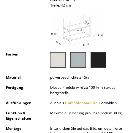
Kleinaufbewahrung
Tiefe:
42 cm
Einzelteile
... alle Aufbewahrungsmöbel
Licht
Farben
Hängeleuchten & Deckenleuchten
Tischleuchten
Material
pulverbeschichteter Stahl
Schreibtischleuchten
Fertigung
Dieses Produkt wird zu 100 % in Europa
Stehleuchten & Leseleuchten
hergestellt.
Bodenleuchten
Ausführungen
Auch als
Unit Sideboard Holz
erhältlich.
Funktion &
Maximale Belastung pro Regalboden: 30 kg
Wandleuchten
Eigenschaften
Outdoor-Leuchten
Montage
Bitte klicken Sie auf das Bild, um detaillierte