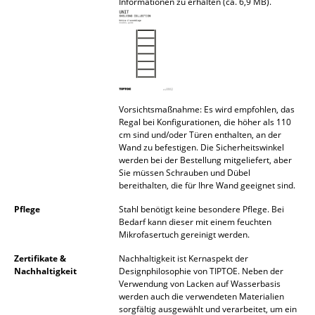
Informationen zu erhalten (ca. 6,9 MB).
Akkuleuchten
... alle Leuchten
Betten
Doppelbetten
Vorsichtsmaßnahme: Es wird empfohlen, das
Regal bei Konfigurationen, die höher als 110
Einzelbetten
cm sind und/oder Türen enthalten, an der
Wand zu befestigen. Die Sicherheitswinkel
Stapelbetten
werden bei der Bestellung mitgeliefert, aber
Sie müssen Schrauben und Dübel
bereithalten, die für Ihre Wand geeignet sind.
Kinderbetten
Pflege
Stahl benötigt keine besondere Pflege. Bei
Nachttische & Bettzubehör
Bedarf kann dieser mit einem feuchten
Mikrofasertuch gereinigt werden.
... alle Betten
Zertifikate &
Nachhaltigkeit ist Kernaspekt der
Nachhaltigkeit
Designphilosophie von TIPTOE. Neben der
Accessoires
Verwendung von Lacken auf Wasserbasis
werden auch die verwendeten Materialien
Uhren
sorgfältig ausgewählt und verarbeitet, um ein