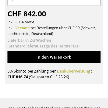
Tische
CHF 842.00
Esstische
inkl. 8,1% MwSt.
Beistelltische
inkl.
Versand
bei Bestellungen über CHF 99 (Schweiz,
Liechtenstein, Deutschland)
Couchtische
Lieferbar in 2-3 Wochen
Schreibtische
(Standardlieferaussage des Herstellers)
Sekretäre & PC-Tische
In den Warenkorb
Konferenztische
3% Skonto bei Zahlung per
Banküberweisung
:
Stehtische & Stehpulte
CHF 816.74
(Sie sparen
CHF 25.26
)
Kindertische
Gartentische
Servierwagen