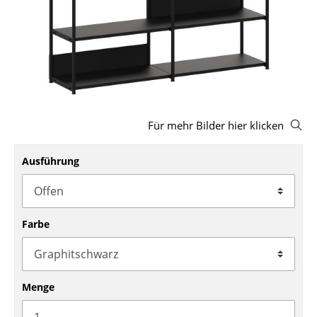
Hocker
Bänke & Liegen
Sitzsäcke
Gartenstühle
Für mehr Bilder hier klicken
Kinderstühle
Schaukelstühle
Ausführung
Bürodrehstühle
Konferenzstühle
Farbe
Bürosessel
Einzelteile
Menge
... alle Sitzmöbel