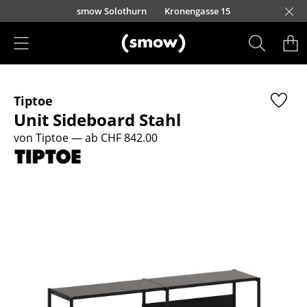
Direkt zum Inhalt
smow Solothurn
Kronengasse 15
Produkte
Tiptoe
Sitzmöbel
Unit Sideboard Stahl
Esszimmerstühle
von Tiptoe
— ab CHF 842.00
Sofas
Sessel
Loungesessel
Stühle
Freischwinger
Barhocker