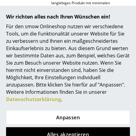
langlebiges Produkt mit minimalen
Spiegel
Auswirkungen auf die Umwelt zu kreieren.
Das Holz stammt ausschließlich aus
PEFC-
Wir richten alles nach Ihren Wünschen ein!
zertifiziertem Anbau (Zertifikat PEFC/07-
Figuren & Miniaturen
31-60)
in Europa, die Beschläge sind aus
Für den smow Onlineshop nutzen wir verschiedene
Stahl. Damit lassen sich die einzelnen
Vasen
Tools, um die Funktionalität unserer Website für Sie
Werkstoffe sauber trennen und ggf. erneut
zu verbessern und Ihnen ein maßgeschneidertes
recyceln. Viele der Werkstoffe, die TIPTOE
Tabletts
verwendet, sind bereits recycelt. Selbst das
Einkaufserlebnis zu bieten. Aus diesem Grund werten
Verpackungsmaterial besteht zu mindestens
wir bestimmte Daten aus, zum Beispiel, welches Gerät
Büroutensilien
80% aus recyceltem Papier.
Sie zum Besuch unserer Website nutzen. Wenn Sie
Aufbewahrungsboxen
Außerdem ist TIPTOE seit Oktober 2022
hiermit nicht einverstanden sind, haben Sie die
zertifizierte
B Corporation
. Damit werden die
Möglichkeit, Ihre Einstellungen individuell
positiven Auswirkungen des Unternehmens in
Decken
anzupassen. Bitte klicken Sie hierfür auf "Anpassen".
Bereichen wie Governance, Mitarbeiter,
Gemeinde, Umwelt sowie den Produkte des
Weitere Informationen finden Sie in unserer
Kissen
Unternehmens gemessen. TIPTOE erreichte
Datenschutzerklärung
.
2024 eine Punktzahl von 90,6 Punkten und
Teppiche
liegt damit nicht nur weit über dem
allgemeinen Median von 50,9 Punkten,
Vorhänge
Anpassen
sondern auch über der Schwelle von 80
Punkten, die für die Zertifizierung notwendig
sind.
... alle Accessoires
Alles akzeptieren