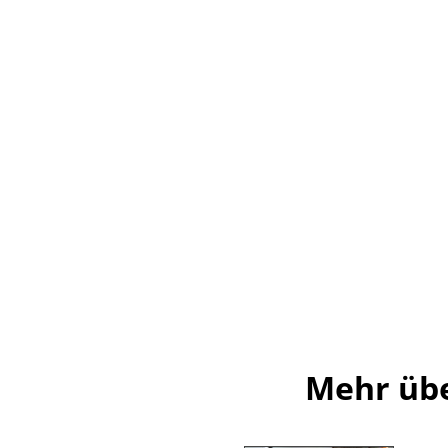
Service
Kontakt
Bezahlung
Versand
FAQ
Rückgabe & Umtau
Unsere Vorteile auf
AGB
Datenschutz
Mehr übe
Einen Suchbegriff