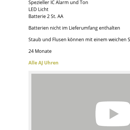
Spezieller IC Alarm und Ton
Richard Lampert
Ludwig Mies van der Rohe
LED Licht
Thonet
Marcel Breuer
Batterie 2 St. AA
USM Haller
Philippe Starck
Vitra
Verner Panton
Batterien nicht im Lieferumfang enthalten
... alle Hersteller A-Z
... alle Designer A-Z
Staub und Flusen können mit einem weichen S
Neu bei smow
24 Monate
Inspiration
Alle AJ Uhren
Special Editions
Designklassiker
Frauen im Design
Bauhaus Design
Midcentury Design
Skandinavisches De
Italienisches Design
Nachhaltiges Desig
Natürliche Material