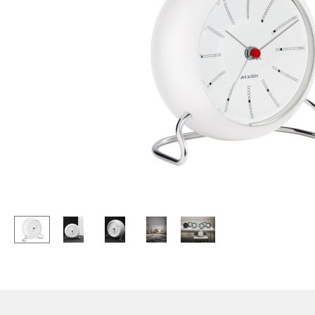
Stehpulte
Hocker
Kindertische
Bänke & Liegen
Gartentische
Sitzsäcke
Servierwagen
Gartenstühle
Einzelteile
Kinderstühle
... alle Tische
Schaukelstühle
Bürodrehstühle
Konferenzstühle
Bürosessel
Einzelteile
... alle Sitzmöbel