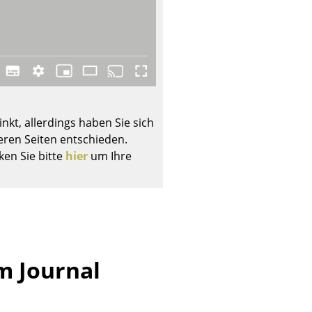
Unternehmen
Über uns
nkt, allerdings haben Sie sich
smow vor Ort
ren Seiten entschieden.
Jobs bei smow
ken Sie bitte
hier
um Ihre
Arbeiten bei smow
Newsletter
Presse
Impressum
m Journal