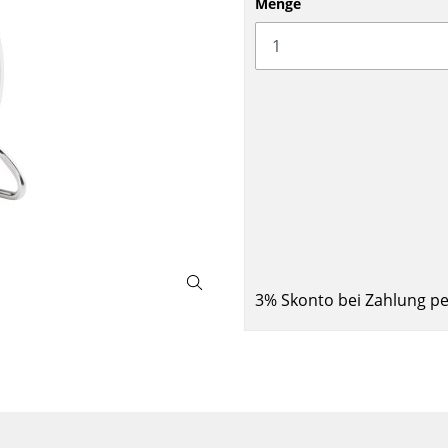
Menge
Barmöbel
Outdoor-Leuchten
Garderoben
Akkuleuchten
Kleinaufbewahrung
... alle Leuchten
Einzelteile
... alle Aufbewahrungsmöbel
USM Haller Konfigurator
3% Skonto bei Zahlung p
Zuhause
Wohnzimmer
Esszimmer
Schlafzimmer