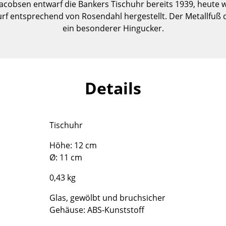
acobsen entwarf die Bankers Tischuhr bereits 1939, heute w
Kinderzimmer
rf entsprechend von Rosendahl hergestellt. Der Metallfuß d
Arbeitszimmer
ein besonderer Hingucker.
Diele
Badezimmer
Stauraum
Balkon & Garten
Details
Hersteller
Designer
Artemide
Alvar Aalto
Tischuhr
Cassina
Arne Jacobsen
Höhe: 12 cm
Fritz Hansen
Charles & Ray Eames
Ø: 11 cm
HAY
Eero Saarinen
Knoll International
Egon Eiermann
0,43 kg
Louis Poulsen
Eileen Gray
Glas, gewölbt und bruchsicher
Muuto
Jean Prouvé
Gehäuse: ABS-Kunststoff
Nils Holger Moormann
Le Corbusier