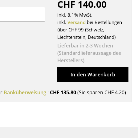
CHF 140.00
Decken
Kissen
inkl. 8,1% MwSt.
Teppiche
inkl.
Versand
bei Bestellungen
über CHF 99 (Schweiz,
Vorhänge
Liechtenstein, Deutschland)
... alle Accessoires
Lieferbar in 2-3 Wochen
(Standardlieferaussage des
Herstellers)
In den Warenkorb
er
Banküberweisung
:
CHF 135.80
(Sie sparen
CHF 4.20
)
Büro
Arbeitsplatz
Management Büro
Konferenzraum