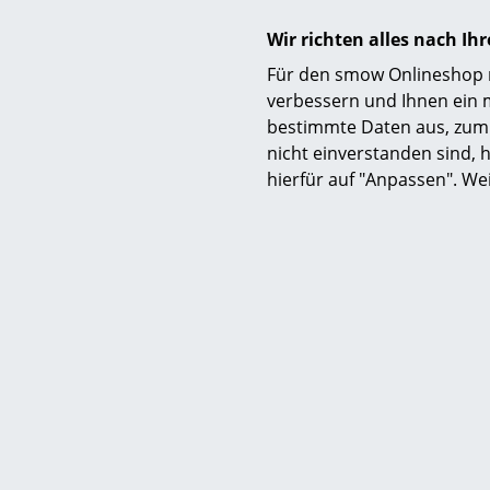
Iko
Jac
Wir richten alles nach I
Für den smow Onlineshop nu
...W
verbessern und Ihnen ein 
kons
bestimmte Daten aus, zum 
nicht einverstanden sind, h
hierfür auf "Anpassen". We
smo
Arn
...M
gelu
sein
Chai
smo
int
Par