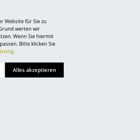
al Hotel von Arne
r Website für Sie zu
 Jacobsen – eine
 Grund werten wir
tzen. Wenn Sie hiermit
passen. Bitte klicken Sie
ärung
.
– Happy Birthday
Alles akzeptieren
Designer Arne Jacobsen
ne Jacobsen vielen aufgrund
lassikern umfasst Egg
position
s modernes wird in