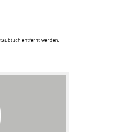
taubtuch entfernt werden.
sign
n
ien