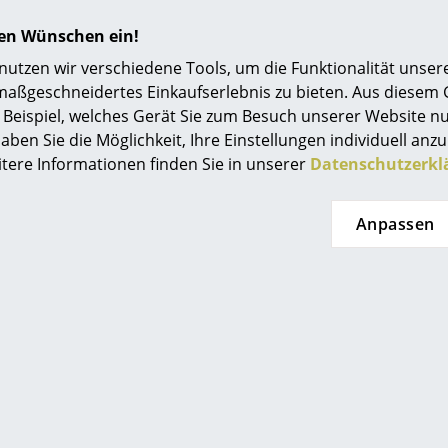
ne der skandinavischen Moderne: Das SAS Roy
obsen in Kopenhagen
hren Wünschen ein!
tzen wir verschiedene Tools, um die Funktionalität unsere
arum Arne Jacobsen Für diese Aufgabe fiel die Wahl auf Arne
maßgeschneidertes Einkaufserlebnis zu bieten. Aus diesem
equente Entscheidung, die wenig bis gar nicht zufällig war...
Beispiel, welches Gerät Sie zum Besuch unserer Website nu
aben Sie die Möglichkeit, Ihre Einstellungen individuell anzu
itere Informationen finden Sie in unserer
Datenschutzerkl
w Journal Designkalender: 11. Februar 1902 
e Jacobsen!
Anpassen
an könnte allerdings sagen, dass dies dem Architekten und 
ngen ist... Trotz seiner Bedeutung für die Architektur ist Ar
er Möbeldesigns bekannt: Das Portfolio mit den aktuellen K
r, Swan Chair und die Ameise 3105...
w Journal Designkalender: 28. April 1925 – Ex
ernationale des arts décoratifs et industriel
is eröffnet