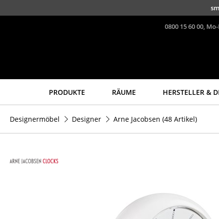
Direkt zum Inhalt
sm
0800 15 60 00, Mo-
PRODUKTE
RÄUME
HERSTELLER & D
Sitzmöbel
Tische
Designermöbel
Designer
Arne Jacobsen
(48 Artikel)
Esszimmerstühle
Esstische
Sofas
Beistelltische
Sessel
Couchtische
Loungesessel
Schreibtische
Stühle
Sekretäre & PC-Tische
Freischwinger
Konferenztische
Barhocker
Stehtische &