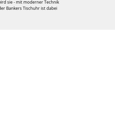
ird sie - mit moderner Technik
Empfang
er Bankers Tischuhr ist dabei
Cafeteria
Branchenlösungen
Sicheres Arbeiten
Das Original