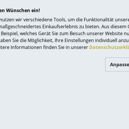
Mit Universalgleitern
hren Wünschen ein!
Lackierte Oberflächen von Naturholz vertrage
tzen wir verschiedene Tools, um die Funktionalität unsere
Alkohol. Sämtliche verschüttete Flüssigkeite
maßgeschneidertes Einkaufserlebnis zu bieten. Aus diesem
weggewischt werden. Bei der Reinigung ist Wa
Beispiel, welches Gerät Sie zum Besuch unserer Website nu
verwenden – möglichst nur ein feuchtes Tuch.
aben Sie die Möglichkeit, Ihre Einstellungen individuell anzu
Wie viel Patina die Oberfläche ansetzt und wie 
itere Informationen finden Sie in unserer
Datenschutzerkl
hängt von der Art des Holzes und der Sonnene
Serie 7 geprüft auf Festigkeit und Dauerhaltba
Anpass
EN 1728
EN 13761
BS 4875
sowie auf Stabilität nach:
EN 1022
ISO 7174-1
BS 7945
Beine und alle anderen Metallkomponenten der