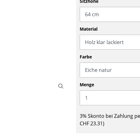
Sitzhöhe
Barmöbel
Outdoor-Leuchten
Garderoben
Akkuleuchten
Kleinaufbewahrung
... alle Leuchten
Material
Einzelteile
... alle Aufbewahrungsmöbel
USM Haller Konfigurator
Farbe
Menge
Zuhause
3% Skonto bei Zahlung p
Wohnzimmer
CHF 23.31
)
Esszimmer
Schlafzimmer