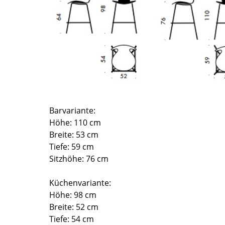
Richard Lampert
Ludwig Mies van der Rohe
Thonet
Marcel Breuer
USM Haller
Philippe Starck
Vitra
Verner Panton
... alle Hersteller A-Z
... alle Designer A-Z
Neu bei smow
Inspiration
Barvariante:
Special Editions
Höhe: 110 cm
Designklassiker
Breite: 53 cm
Frauen im Design
Tiefe: 59 cm
Bauhaus Design
Sitzhöhe: 76 cm
Midcentury Design
Skandinavisches De
Küchenvariante:
Italienisches Design
Höhe: 98 cm
Breite: 52 cm
Nachhaltiges Desig
Tiefe: 54 cm
Natürliche Material