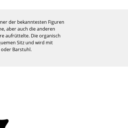
Empfang
Cafeteria
Branchenlösungen
 einer der bekanntesten Figuren
Sicheres Arbeiten
ne, aber auch die anderen
e aufrüttelte. Die organisch
equemen Sitz und wird mit
oder Barstuhl.
Das Original