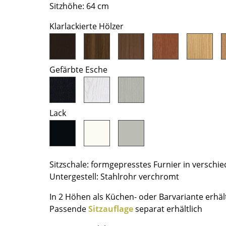
Sitzhöhe: 64 cm
Farbwelten
Das Original
Klarlackierte Hölzer
Geschenkideen
Gefärbte Esche
Lack
sch
 einen Blick
Sitzschale: formgepresstes Furnier in verschi
Untergestell: Stahlrohr verchromt
In 2 Höhen als Küchen- oder Barvariante erhält
 eingeben
Passende
Sitzauflage
separat erhältlich