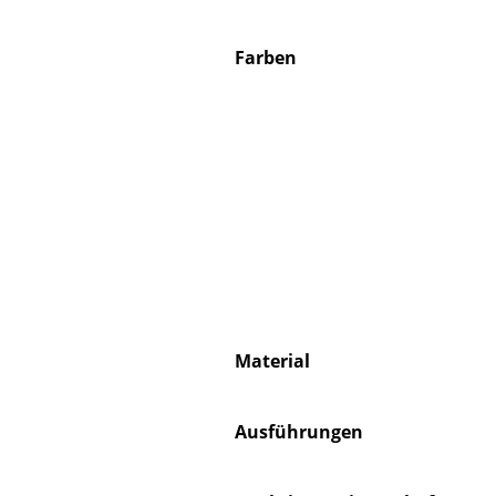
Farben
Service
Kontakt
Bezahlung
Versand
FAQ
Rückgabe & Umtau
Unsere Vorteile auf
Material
AGB
Datenschutz
Ausführungen
Einen Suchbegriff