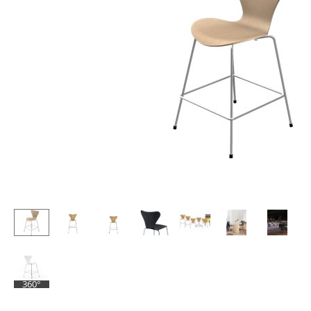
Stehpulte
Hocker
Kindertische
Bänke & Liegen
Gartentische
Sitzsäcke
Servierwagen
Gartenstühle
Einzelteile
Kinderstühle
... alle Tische
Schaukelstühle
Bürodrehstühle
Konferenzstühle
Bürosessel
Einzelteile
... alle Sitzmöbel
360°