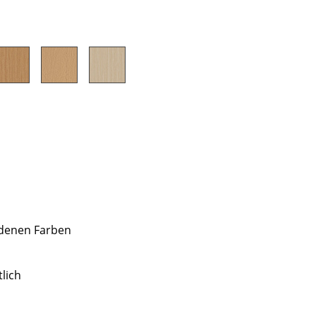
Unternehmen
Über uns
smow vor Ort
Jobs bei smow
Arbeiten bei smow
Newsletter
Presse
edenen Farben
Impressum
lich