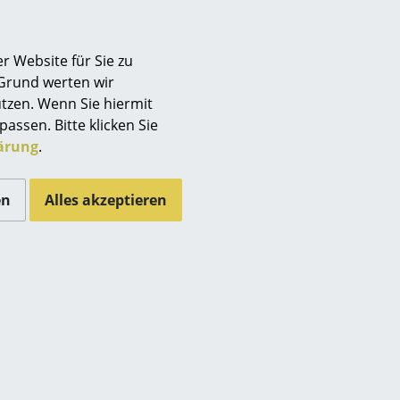
n weder feuchte Hitze noch
r Website für Sie zu
n müssen deswegen sofort
 Grund werten wir
sser nur in kleinen Mengen zu
tzen. Wenn Sie hiermit
passen. Bitte klicken Sie
schnell dies vonstatten geht,
ärung
.
instrahlung ab.
rkeit nach:
en
Alles akzeptieren
 Serie 7 sind