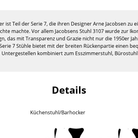
Kinderzimmer
Arbeitszimmer
Diele
r ist Teil der Serie 7, die ihren Designer Arne Jacobsen zu
Badezimmer
hte machte. Vor allem Jacobsens Stuhl 3107 wurde zur Iko
, das mit Transparenz und Grazie nicht nur die 1950er Jahr
Stauraum
Serie 7 Stühle bietet mit der breiten Rückenpartie einen b
Balkon & Garten
 Untergestellen kombiniert zum Esszimmerstuhl, Bürostuhl 
Hersteller
Designer
Artemide
Alvar Aalto
Cassina
Arne Jacobsen
Details
Fritz Hansen
Charles & Ray Eames
HAY
Eero Saarinen
Knoll International
Egon Eiermann
Küchenstuhl/Barhocker
Louis Poulsen
Eileen Gray
Muuto
Jean Prouvé
Nils Holger Moormann
Le Corbusier