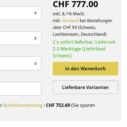
CHF 777.00
Decken
Kissen
inkl. 8,1% MwSt.
Teppiche
inkl.
Versand
bei Bestellungen
über CHF 99 (Schweiz,
Vorhänge
Liechtenstein, Deutschland)
... alle Accessoires
2 x sofort lieferbar, Lieferzeit
2-3 Werktage (Lieferland
Schweiz)
In den Warenkorb
Lieferbare Varianten
Büro
er
Banküberweisung
:
CHF 753.69
(Sie sparen
Arbeitsplatz
Management Büro
Konferenzraum