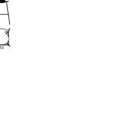
sign
n
ien