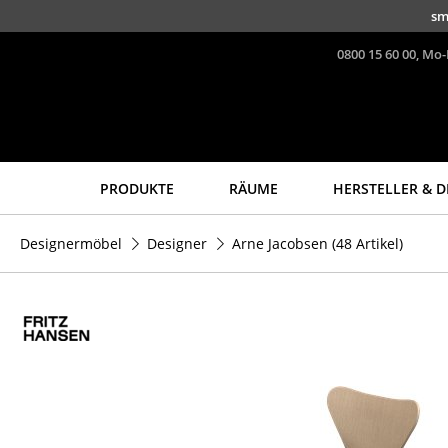
Direkt zum Inhalt
sm
0800 15 60 00, Mo-
PRODUKTE
RÄUME
HERSTELLER & D
Sitzmöbel
Tische
Designermöbel
Designer
Arne Jacobsen
(48 Artikel)
Esszimmerstühle
Esstische
Sofas
Beistelltische
Sessel
Couchtische
Loungesessel
Schreibtische
Stühle
Sekretäre & PC-Tische
Freischwinger
Konferenztische
Barhocker
Stehtische &