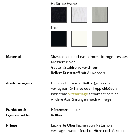
Gefärbte Esche
Akkuleuchten
... alle Leuchten
Lack
Betten
Doppelbetten
Einzelbetten
Material
Sitzschale: schichtverleimtes, formgepresstes
Messerfurnier
Gestell: Stahlrohr, verchromt
Stapelbetten
Rollen: Kunststoff mit Alukappen
Kinderbetten
Ausführungen
Harte oder weiche Rollen (gebremst)
verfügbar für harte oder Teppichböden
Nachttische & Bettzubehör
Passende
Sitzauflage
separat erhältlich
Andere Ausführungen nach Anfrage
... alle Betten
Funktion &
Höhenverstellbar
Eigenschaften
Rollbar
Accessoires
Pflege
Lackierte Oberflächen von Naturholz
Uhren
vertragen weder feuchte Hitze noch Alkohol.