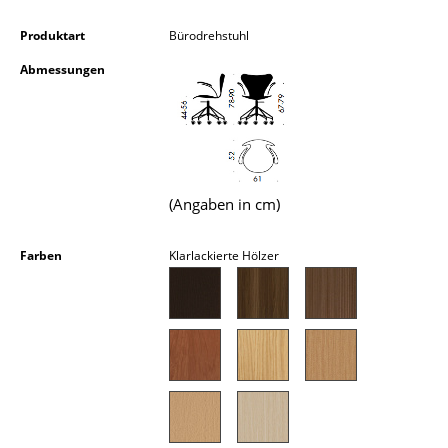
Kleinaufbewahrung
Produktart
Bürodrehstuhl
Einzelteile
Abmessungen
... alle Aufbewahrungsmöbel
Licht
Hängeleuchten & Deckenleuchten
(Angaben in cm)
Tischleuchten
Farben
Klarlackierte Hölzer
Schreibtischleuchten
Stehleuchten & Leseleuchten
Bodenleuchten
Wandleuchten
Outdoor-Leuchten