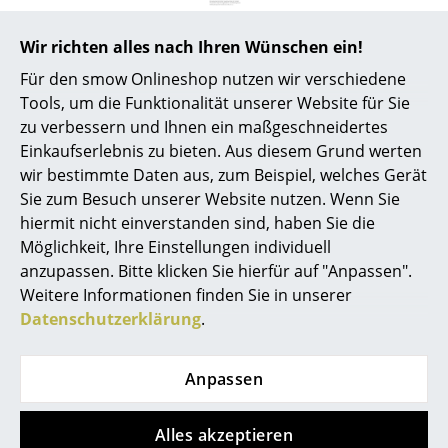
Artemide
Cassina
Produktpräsentation
Wir richten alles nach Ihren Wünschen ein!
Für den smow Onlineshop nutzen wir verschiedene
Fritz Hansen
Tools, um die Funktionalität unserer Website für Sie
HAY
zu verbessern und Ihnen ein maßgeschneidertes
Einkaufserlebnis zu bieten. Aus diesem Grund werten
Knoll International
wir bestimmte Daten aus, zum Beispiel, welches Gerät
Noch mehr Inspiration?
Sie zum Besuch unserer Website nutzen. Wenn Sie
Louis Poulsen
Hier ist ein interessantes YouTube-Video
hiermit nicht einverstanden sind, haben Sie die
verlinkt, allerdings haben Sie sich gegen
Muuto
Möglichkeit, Ihre Einstellungen individuell
die Verwendung von YouTube auf unseren
anzupassen. Bitte klicken Sie hierfür auf "Anpassen".
Seiten entschieden. Wenn Sie das Video
Nils Holger Moormann
jetzt sehen möchten, klicken Sie bitte
hier
Weitere Informationen finden Sie in unserer
um Ihre Einstellungen zu ändern.
Datenschutzerklärung
.
Richard Lampert
Thonet
Anpassen
USM Haller
Alles akzeptieren
Beliebte Varianten
Vitra