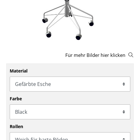
Hocker
Bänke & Liegen
Sitzsäcke
Gartenstühle
Für mehr Bilder hier klicken
Kinderstühle
Schaukelstühle
Material
Bürodrehstühle
Konferenzstühle
Farbe
Bürosessel
Einzelteile
Rollen
... alle Sitzmöbel