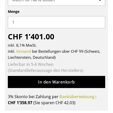
Tische
Menge
Esstische
Beistelltische
CHF 1’401.00
Couchtische
inkl. 8,1% MwSt.
Schreibtische
inkl.
Versand
bei Bestellungen über CHF 99 (Schweiz,
Sekretäre & PC-Tische
Liechtenstein, Deutschland)
Lieferbar in 5-6 Wochen
Konferenztische
(Standardlieferaussage des Herstellers)
Stehtische & Stehpulte
In den Warenkorb
Kindertische
3% Skonto bei Zahlung per
Banküberweisung
:
Gartentische
CHF 1’358.97
(Sie sparen
CHF 42.03
)
Servierwagen