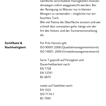
Sämtliche verschüttete Flüssigkeiten müssen
deswegen sofort weggewischt werden. Bei
Spiegel
der Reinigung ist Wasser nur in kleinen
Mengen zu verwenden – möglichst nur ein
Figuren & Miniaturen
feuchtes Tuch.
Wie viel Patina die Oberfläche ansetzt und wie
Vasen
schnell dies vonstatten geht, hängt von der
Art des Holzes und der Sonneneinstrahlung
Tabletts
ab.
Zertifikate &
Für Fritz Hansen gilt:
Büroutensilien
Nachhaltigkeit
ISO 90001:2008 (Qualitätmanagementnorm)
ISO 14001: 2004 (Umweltmanagementnorm)
Aufbewahrungsboxen
Serie 7 geprüft auf Festigkeit und
Decken
Dauerhaltbarkeit nach:
EN 1728
Kissen
EN 13761
BS 4875
Teppiche
sowie auf Stabilität nach:
EN 1022
Vorhänge
ISO 7174-1
BS 7945
... alle Accessoires