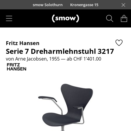
Direkt zum Inhalt
smow Solothurn
Kronengasse 15
Produkte
Fritz Hansen
Sitzmöbel
Serie 7 Dreharmlehnstuhl 3217
Esszimmerstühle
von Arne Jacobsen, 1955
— ab CHF 1’401.00
Sofas
Sessel
Loungesessel
Stühle
Freischwinger
Barhocker