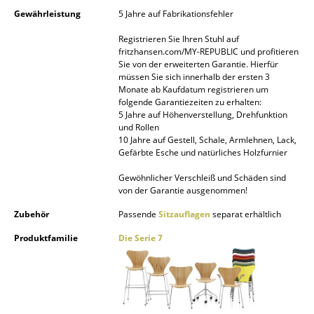
Gewährleistung
5 Jahre auf Fabrikationsfehler
Räume
Registrieren Sie Ihren Stuhl auf
Zuhause
fritzhansen.com/MY-REPUBLIC und profitieren
Sie von der erweiterten Garantie. Hierfür
müssen Sie sich innerhalb der ersten 3
Wohnzimmer
Monate ab Kaufdatum registrieren um
folgende Garantiezeiten zu erhalten:
Esszimmer
5 Jahre auf Höhenverstellung, Drehfunktion
und Rollen
Schlafzimmer
10 Jahre auf Gestell, Schale, Armlehnen, Lack,
Gefärbte Esche und natürliches Holzfurnier
Kinderzimmer
Gewöhnlicher Verschleiß und Schäden sind
von der Garantie ausgenommen!
Arbeitszimmer
Zubehör
Passende
Sitzauflagen
separat erhältlich
Diele
Produktfamilie
Die Serie 7
Badezimmer
Stauraum
Balkon & Garten