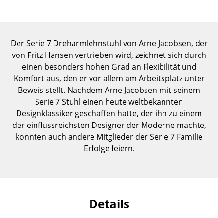
Einzelteile
... alle Tische
Der Serie 7 Dreharmlehnstuhl von Arne Jacobsen, der
Aufbewahren
von Fritz Hansen vertrieben wird, zeichnet sich durch
einen besonders hohen Grad an Flexibilität und
Regale & Schränke
Komfort aus, den er vor allem am Arbeitsplatz unter
Beweis stellt. Nachdem Arne Jacobsen mit seinem
Bücherregale
Serie 7 Stuhl einen heute weltbekannten
Wandregale
Designklassiker geschaffen hatte, der ihn zu einem
der einflussreichsten Designer der Moderne machte,
Sideboards & Kommoden
konnten auch andere Mitglieder der Serie 7 Familie
Erfolge feiern.
TV Möbel
Beistell- & Rollcontainer
Barmöbel
Details
Garderoben