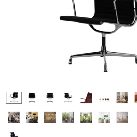
Stehpulte
Hocker
Kindertische
Bänke & Liegen
Gartentische
Sitzsäcke
Servierwagen
Gartenstühle
Einzelteile
Kinderstühle
... alle Tische
Schaukelstühle
Bürodrehstühle
Konferenzstühle
Bürosessel
Einzelteile
... alle Sitzmöbel