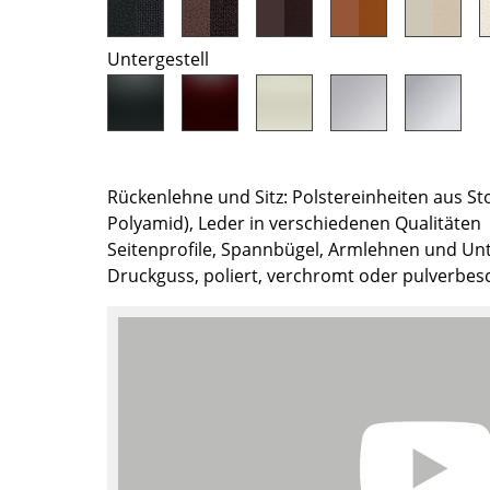
Farbwelten
Das Original
Untergestell
Geschenkideen
Rückenlehne und Sitz: Polstereinheiten aus St
Polyamid), Leder in verschiedenen Qualitäten
Seitenprofile, Spannbügel, Armlehnen und Unt
Druckguss, poliert, verchromt oder pulverbes
sch
 einen Blick
 eingeben