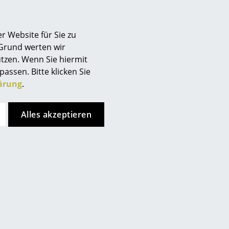
r Website für Sie zu
 Grund werten wir
tzen. Wenn Sie hiermit
passen. Bitte klicken Sie
ärung
.
nkt, allerdings haben Sie sich
Alles akzeptieren
ren Seiten entschieden.
ken Sie bitte
hier
um Ihre
bezug farblich passend dazu
Filzgleiter für harte Böden