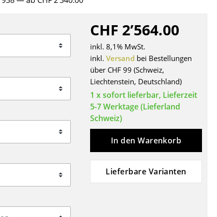
 1958
— ab CHF 2’340.00
Decken
Kissen
CHF 2’564.00
Teppiche
inkl. 8,1% MwSt.
Vorhänge
inkl.
Versand
bei Bestellungen
... alle Accessoires
über CHF 99 (Schweiz,
Liechtenstein, Deutschland)
1 x sofort lieferbar, Lieferzeit
5-7 Werktage (Lieferland
Schweiz)
In den Warenkorb
Büro
Lieferbare Varianten
Arbeitsplatz
Management Büro
Konferenzraum