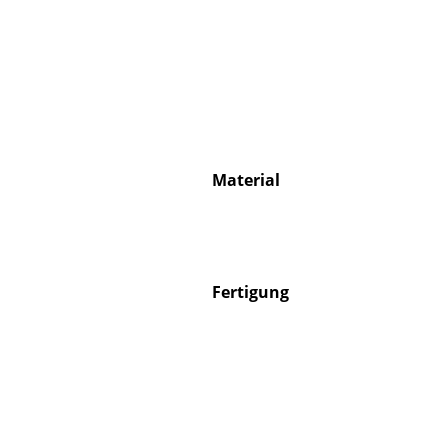
Service
Kontakt
Material
Bezahlung
Versand
FAQ
Rückgabe & Umtau
Fertigung
Unsere Vorteile auf
AGB
Datenschutz
Einen Suchbegriff