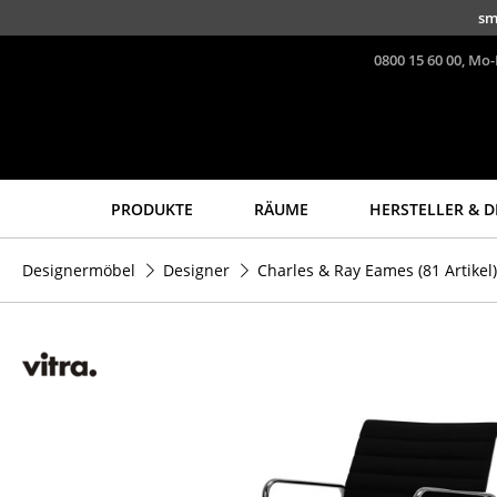
Direkt zum Inhalt
sm
0800 15 60 00, Mo-
PRODUKTE
RÄUME
HERSTELLER & D
Sitzmöbel
Tische
Designermöbel
Designer
Charles & Ray Eames
(81 Artikel)
Esszimmerstühle
Esstische
Sofas
Beistelltische
Sessel
Couchtische
Loungesessel
Schreibtische
Stühle
Sekretäre & PC-Tische
Freischwinger
Konferenztische
Barhocker
Stehtische &