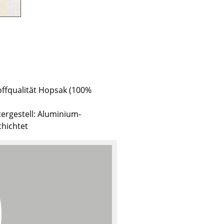
Unternehmen
Über uns
offqualität Hopsak (100%
smow vor Ort
Jobs bei smow
ergestell: Aluminium-
Arbeiten bei smow
chichtet
Newsletter
Presse
Impressum