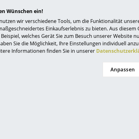
hren Wünschen ein!
tzen wir verschiedene Tools, um die Funktionalität unsere
maßgeschneidertes Einkaufserlebnis zu bieten. Aus diesem
Beispiel, welches Gerät Sie zum Besuch unserer Website nu
aben Sie die Möglichkeit, Ihre Einstellungen individuell anzu
itere Informationen finden Sie in unserer
Datenschutzerkl
Noch mehr Inspiration?
Hier ist ein interessantes YouTube-Video verli
Anpassen
gegen die Verwendung von YouTube auf unse
Wenn Sie das Video jetzt sehen möchten, klic
Einstellungen zu ändern.
Bei der Ausführung in Leder ist der Rücken
in Stoff Plano.
Optional drehbar
Wahlweise mit Gleitern für Teppichböden oder 