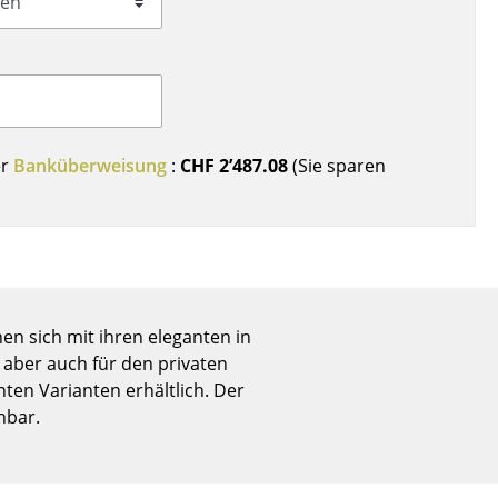
Empfang
Cafeteria
Branchenlösungen
Sicheres Arbeiten
er
Banküberweisung
:
CHF 2’487.08
(Sie sparen
Das Original
en sich mit ihren eleganten in
 aber auch für den privaten
ten Varianten erhältlich. Der
hbar.