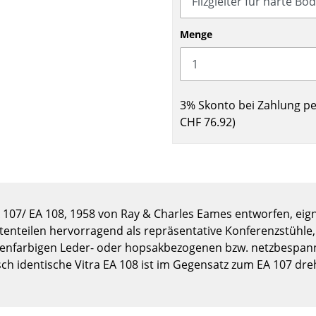
Kinderzimmer
Arbeitszimmer
Menge
Diele
Badezimmer
Stauraum
3% Skonto bei Zahlung p
Balkon & Garten
CHF 76.92
)
Hersteller
Designer
Artemide
Alvar Aalto
Cassina
Arne Jacobsen
Fritz Hansen
Charles & Ray Eames
 107/ EA 108, 1958 von Ray & Charles Eames entworfen, eign
HAY
Eero Saarinen
nteilen hervorragend als repräsentative Konferenzstühle,
Knoll International
Egon Eiermann
edenfarbigen Leder- oder hopsakbezogenen bzw. netzbespann
sch identische Vitra EA 108 ist im Gegensatz zum EA 107 dre
Louis Poulsen
Eileen Gray
Muuto
Jean Prouvé
Nils Holger Moormann
Le Corbusier