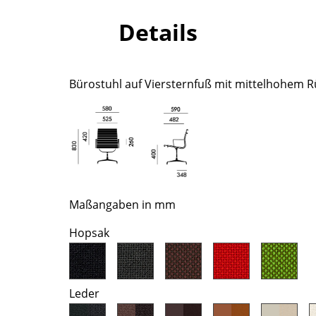
Richard Lampert
Ludwig Mies van der Rohe
Details
Thonet
Marcel Breuer
USM Haller
Philippe Starck
Vitra
Verner Panton
Bürostuhl auf Viersternfuß mit mittelhohem 
... alle Hersteller A-Z
... alle Designer A-Z
Neu bei smow
Inspiration
Special Editions
Designklassiker
Frauen im Design
Maßangaben in mm
Bauhaus Design
Hopsak
Midcentury Design
Skandinavisches De
Italienisches Design
Nachhaltiges Desig
Leder
Natürliche Material