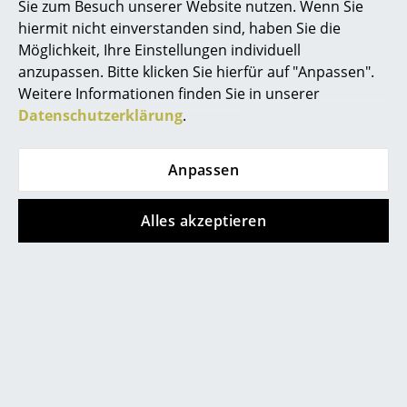
Sie zum Besuch unserer Website nutzen. Wenn Sie
Spiegel
hiermit nicht einverstanden sind, haben Sie die
Möglichkeit, Ihre Einstellungen individuell
Figuren & Miniaturen
anzupassen. Bitte klicken Sie hierfür auf "Anpassen".
Weitere Informationen finden Sie in unserer
Vasen
Datenschutzerklärung
.
Beliebte Varianten
Tabletts
Anpassen
Büroutensilien
Aufbewahrungsboxen
Alles akzeptieren
Decken
Kissen
Teppiche
Vitra
Vitra
Vorhänge
Eames House Bird ,
Eames House Bird ,
Esche schwarz,
Nussbaum dunkel,
... alle Accessoires