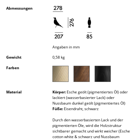
Kleinaufbewahrung
Abmessungen
Einzelteile
... alle Aufbewahrungsmöbel
Licht
Angaben in mm
Hängeleuchten & Deckenleuchten
Gewicht
0,58 kg
Farben
Tischleuchten
Schreibtischleuchten
Material
Körper:
Esche geölt (pigmentiertes Öl) oder
Stehleuchten & Leseleuchten
lackiert (wasserbasierter Lack) oder
Nussbaum dunkel geölt (pigmentiertes Öl)
Bodenleuchten
Füße:
Eisendraht, schwarz
Wandleuchten
Durch den wasserbasierten Lack und der
pigmentierten Öle, wird die Holzstruktur
sichtbarer gemacht und wirkt weicher (Esche
Outdoor-Leuchten
cotton white & schwarz und Nussbaum