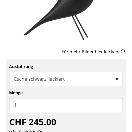
Hocker
Bänke & Liegen
Sitzsäcke
Gartenstühle
Für mehr Bilder hier klicken
Kinderstühle
Ausführung
Schaukelstühle
Bürodrehstühle
Konferenzstühle
Menge
Bürosessel
Einzelteile
CHF 245.00
... alle Sitzmöbel