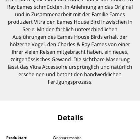
Einzelteile
Ray Eames schmückten. In Anlehnung an das Original
und in Zusammenarbeit mit der Familie Eames
... alle Tische
produziert Vitra den Eames House Bird inzwischen in
Serie. Mit den farblich unterschiedlichen
Aufbewahren
Ausführungen des Eames House Birds erhält der
hölzerne Vogel, den Charles & Ray Eames von einer
Regale & Schränke
ihrer vielen Reisen mitgebracht haben, ein neues,
Bücherregale
zeitgenössisches Gewand. Die sichtbare Maserung
lässt das Vitra Accessoire ursprünglich und natürlich
Wandregale
erscheinen und betont den handwerklichen
Fertigungsprozess.
Sideboards & Kommoden
TV Möbel
Beistell- & Rollcontainer
Details
Barmöbel
Garderoben
Produktart
Wohnaccessoire