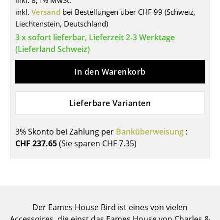
inkl. 8,1% MwSt.
inkl.
Versand
bei Bestellungen über CHF 99 (Schweiz,
Tische
Liechtenstein, Deutschland)
Esstische
3 x sofort lieferbar, Lieferzeit 2-3 Werktage
(Lieferland Schweiz)
Beistelltische
In den Warenkorb
Couchtische
Schreibtische
Lieferbare Varianten
Sekretäre & PC-Tische
Konferenztische
3% Skonto bei Zahlung per
Banküberweisung
:
CHF 237.65
(Sie sparen
CHF 7.35
)
Stehtische & Stehpulte
Kindertische
Gartentische
Der Eames House Bird ist eines von vielen
Servierwagen
Accessoires, die einst das Eames House von Charles &