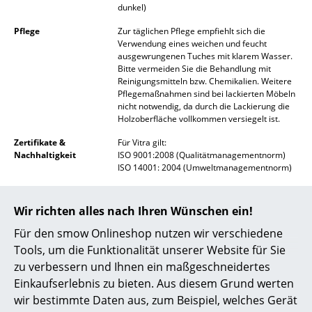
dunkel)
Akkuleuchten
Pflege
Zur täglichen Pflege empfiehlt sich die
... alle Leuchten
Verwendung eines weichen und feucht
ausgewrungenen Tuches mit klarem Wasser.
Bitte vermeiden Sie die Behandlung mit
Betten
Reinigungsmitteln bzw. Chemikalien. Weitere
Pflegemaßnahmen sind bei lackierten Möbeln
Doppelbetten
nicht notwendig, da durch die Lackierung die
Holzoberfläche vollkommen versiegelt ist.
Einzelbetten
Zertifikate &
Für Vitra gilt:
Nachhaltigkeit
ISO 9001:2008 (Qualitätmanagementnorm)
Stapelbetten
ISO 14001: 2004 (Umweltmanagementnorm)
Kinderbetten
Gewährleistung
24 Monate
Wir richten alles nach Ihren Wünschen ein!
Nachttische & Bettzubehör
Produktfamilie
Eames House Bird Classic
Für den smow Onlineshop nutzen wir verschiedene
Produktdatenblatt
Bitte klicken Sie auf das Bild, um detaillierte
... alle Betten
Tools, um die Funktionalität unserer Website für Sie
Informationen zu erhalten (ca. 0,2 MB).
zu verbessern und Ihnen ein maßgeschneidertes
Accessoires
Einkaufserlebnis zu bieten. Aus diesem Grund werten
wir bestimmte Daten aus, zum Beispiel, welches Gerät
Uhren