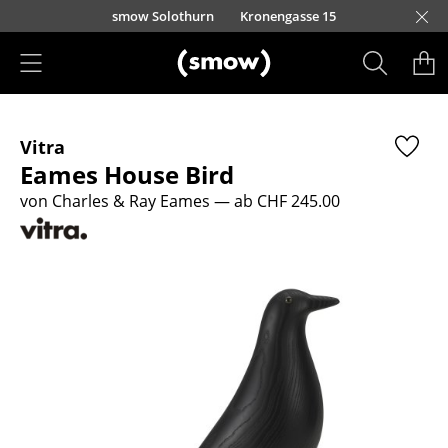
Direkt zum Inhalt
smow Solothurn
Kronengasse 15
Produkte
Vitra
Sitzmöbel
Eames House Bird
Esszimmerstühle
von Charles & Ray Eames
— ab CHF 245.00
Sofas
Sessel
Loungesessel
Stühle
Freischwinger
Barhocker