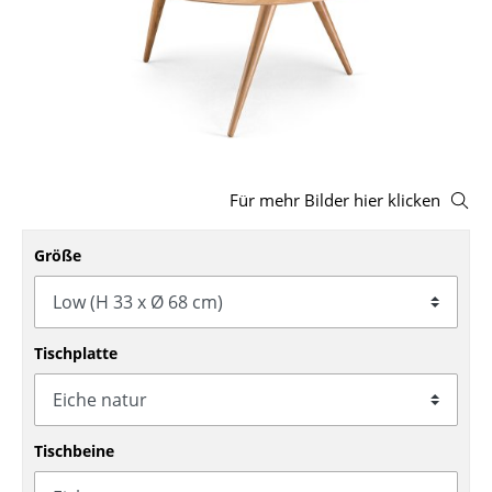
Hocker
Bänke & Liegen
Sitzsäcke
Gartenstühle
Für mehr Bilder hier klicken
Kinderstühle
Schaukelstühle
Größe
Bürodrehstühle
Konferenzstühle
Tischplatte
Bürosessel
Einzelteile
Tischbeine
... alle Sitzmöbel