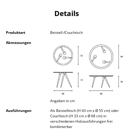
Kleinaufbewahrung
Details
Einzelteile
... alle Aufbewahrungsmöbel
Produktart
Beistell-/Couchtisch
Abmessungen
Licht
Hängeleuchten & Deckenleuchten
Tischleuchten
Schreibtischleuchten
Stehleuchten & Leseleuchten
Angaben in cm
Bodenleuchten
Ausführungen
Als Beistelltisch (H 43 cm x Ø 55 cm) oder
Wandleuchten
Couchtisch (H 33 cm x Ø 68 cm) in
verschiedenen Holzausführungen frei
Outdoor-Leuchten
kombinierbar