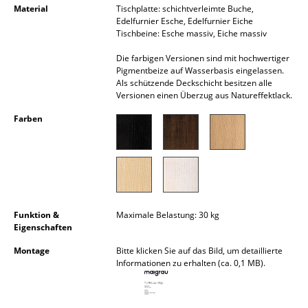
Material
Tischplatte: schichtverleimte Buche,
Akkuleuchten
Edelfurnier Esche, Edelfurnier Eiche
Tischbeine: Esche massiv, Eiche massiv
... alle Leuchten
Die farbigen Versionen sind mit hochwertiger
Pigmentbeize auf Wasserbasis eingelassen.
Betten
Als schützende Deckschicht besitzen alle
Versionen einen Überzug aus Natureffektlack.
Doppelbetten
Farben
Einzelbetten
Stapelbetten
Kinderbetten
Nachttische & Bettzubehör
Funktion &
Maximale Belastung: 30 kg
Eigenschaften
... alle Betten
Montage
Bitte klicken Sie auf das Bild, um detaillierte
Informationen zu erhalten (ca. 0,1 MB).
Accessoires
Uhren