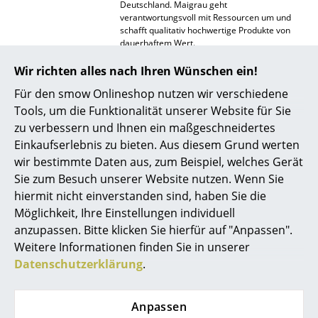
Deutschland. Maigrau geht
verantwortungsvoll mit Ressourcen um und
Räume
schafft qualitativ hochwertige Produkte von
dauerhaftem Wert.
Zuhause
Gewährleistung
24 Monate
Wir richten alles nach Ihren Wünschen ein!
Wohnzimmer
Produktdatenblatt
Bitte klicken Sie auf das Bild, um detaillierte
Für den smow Onlineshop nutzen wir verschiedene
Informationen zu erhalten (ca. 0,2 MB).
Esszimmer
Tools, um die Funktionalität unserer Website für Sie
zu verbessern und Ihnen ein maßgeschneidertes
Schlafzimmer
Einkaufserlebnis zu bieten. Aus diesem Grund werten
wir bestimmte Daten aus, zum Beispiel, welches Gerät
Kinderzimmer
Sie zum Besuch unserer Website nutzen. Wenn Sie
Arbeitszimmer
hiermit nicht einverstanden sind, haben Sie die
Möglichkeit, Ihre Einstellungen individuell
Diele
anzupassen. Bitte klicken Sie hierfür auf "Anpassen".
Weitere Informationen finden Sie in unserer
Badezimmer
Datenschutzerklärung
.
Angebot
Stauraum
Anpassen
Balkon & Garten
Angebot