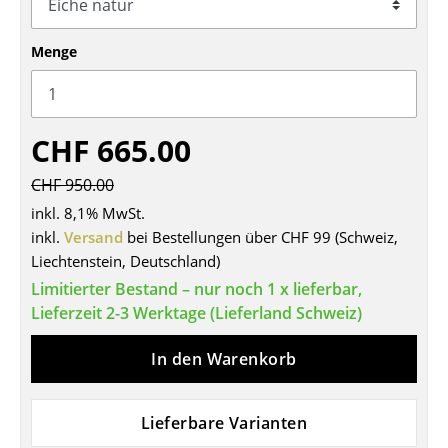
Tische
Menge
Esstische
Beistelltische
CHF 665.00
Couchtische
CHF 950.00
Schreibtische
inkl. 8,1% MwSt.
Sekretäre & PC-Tische
inkl.
Versand
bei Bestellungen über CHF 99 (Schweiz,
Liechtenstein, Deutschland)
Konferenztische
Limitierter Bestand – nur noch 1 x lieferbar,
Stehtische & Stehpulte
Lieferzeit 2-3 Werktage (Lieferland Schweiz)
Kindertische
In den Warenkorb
Gartentische
Lieferbare Varianten
Servierwagen