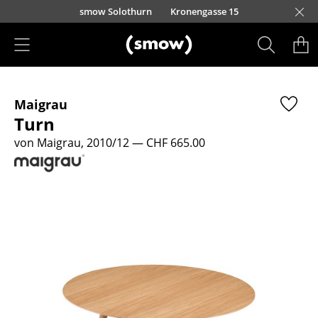
Direkt zum Inhalt
smow Solothurn
Kronengasse 15
Produkte
Maigrau
Sitzmöbel
Turn
Esszimmerstühle
von Maigrau, 2010/12
— CHF 665.00
Sofas
Sessel
Loungesessel
Stühle
Freischwinger
Barhocker