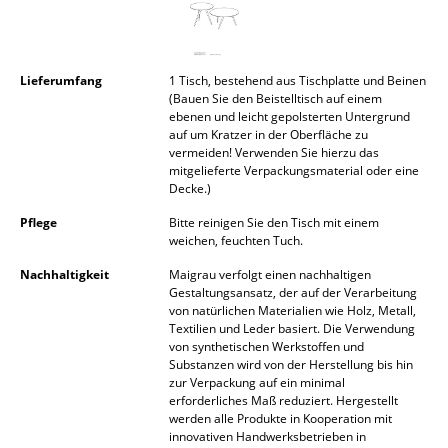
Spiegel
Figuren & Miniaturen
Lieferumfang
1 Tisch, bestehend aus Tischplatte und Beinen
(Bauen Sie den Beistelltisch auf einem
Vasen
ebenen und leicht gepolsterten Untergrund
auf um Kratzer in der Oberfläche zu
Tabletts
vermeiden! Verwenden Sie hierzu das
mitgelieferte Verpackungsmaterial oder eine
Büroutensilien
Decke.)
Pflege
Bitte reinigen Sie den Tisch mit einem
Aufbewahrungsboxen
weichen, feuchten Tuch.
Decken
Nachhaltigkeit
Maigrau verfolgt einen nachhaltigen
Gestaltungsansatz, der auf der Verarbeitung
Kissen
von natürlichen Materialien wie Holz, Metall,
Textilien und Leder basiert. Die Verwendung
Teppiche
von synthetischen Werkstoffen und
Substanzen wird von der Herstellung bis hin
zur Verpackung auf ein minimal
Vorhänge
erforderliches Maß reduziert. Hergestellt
werden alle Produkte in Kooperation mit
... alle Accessoires
innovativen Handwerksbetrieben in