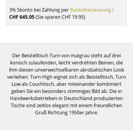
Einzelteile
3% Skonto bei Zahlung per
Banküberweisung
:
CHF 645.05
(Sie sparen
CHF 19.95
)
... alle Tische
Aufbewahren
Regale & Schränke
Der Beistelltisch Turn von maigrau steht auf drei
Bücherregale
konisch zulaufenden, leicht verdrehten Beinen, die
Wandregale
ihm diesen unverwechselbaren akrobatischen Look
verleihen. Turn High eignet sich als Beistelltisch, Turn
Sideboards & Kommoden
Low als Couchtisch, aber miteinander kombiniert
geben Sie ein besonders stimmiges Bild ab. Die in
TV Möbel
Handwerksbetrieben in Deutschland produzierten
Beistell- & Rollcontainer
Tische sind zeitlos elegant mit einem freundlichen
Gruß Richtung 1950er Jahre.
Barmöbel
Garderoben