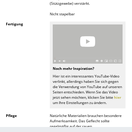
(Stützgewebe) verstärkt.
Räume
Nicht stapelbar
Zuhause
Fertigung
Wohnzimmer
Esszimmer
Schlafzimmer
Kinderzimmer
Noch mehr Inspiration?
Hier ist ein interessantes YouTube-Video
Arbeitszimmer
verlinkt, allerdings haben Sie sich gegen
die Verwendung von YouTube auf unseren
Diele
Seiten entschieden. Wenn Sie das Video
jetzt sehen möchten, klicken Sie bitte
hier
um Ihre Einstellungen zu ändern.
Badezimmer
Stauraum
Pflege
Natürliche Materialien brauchen besondere
Aufmerksamkeit. Das Geflecht sollte
regelmäßig auf der rauen
Balkon & Garten
Unterseite/Rückseite befeuchtet werden, um