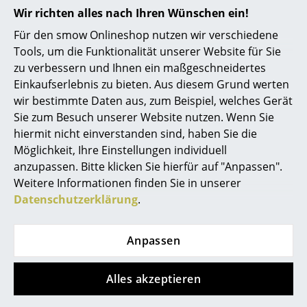
seine Elastizität zu erhalten - das ist
Wir richten alles nach Ihren Wünschen ein!
Büro
besonders wichtig in trockenen oder
Für den smow Onlineshop nutzen wir verschiedene
klimatisierten Räumen. Trockenheit über
lange Zeit macht das Naturmaterial brüchig
Arbeitsplatz
Tools, um die Funktionalität unserer Website für Sie
und anfällig für Risse. Falls sich Fäden lösen,
zu verbessern und Ihnen ein maßgeschneidertes
können sie mit Klebstoff wieder befestigt
Management Büro
Einkaufserlebnis zu bieten. Aus diesem Grund werten
werden. Punktuelle starke Belastung ist
unbedingt zu vermeiden.
wir bestimmte Daten aus, zum Beispiel, welches Gerät
Konferenzraum
Sie zum Besuch unserer Website nutzen. Wenn Sie
Bitte klicken Sie auf das Bild, um detaillierte
Empfang
hiermit nicht einverstanden sind, haben Sie die
Informationen zum Dark Melange
Rohrgeflecht zu erhalten (ca. 0,2 MB).
Möglichkeit, Ihre Einstellungen individuell
Cafeteria
anzupassen. Bitte klicken Sie hierfür auf "Anpassen".
Weitere Informationen finden Sie in unserer
Branchenlösungen
Datenschutzerklärung
.
Sicheres Arbeiten
Anpassen
Hersteller & Designer
Zertifikate &
Thonet hat das Thema Nachhaltigkeit zu
Nachhaltigkeit
einem Unternehmensgrundsatz erklärt.
Alles akzeptieren
Hersteller
Kontinuierlich optimiert der Hersteller
sämtliche Prozesse von der