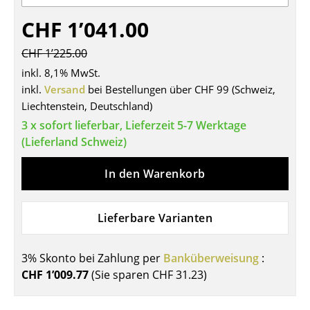
Tische
CHF 1’041.00
Esstische
CHF 1’225.00
inkl. 8,1% MwSt.
Beistelltische
inkl.
Versand
bei Bestellungen über CHF 99 (Schweiz,
Couchtische
Liechtenstein, Deutschland)
3 x sofort lieferbar, Lieferzeit 5-7 Werktage
Schreibtische
(Lieferland Schweiz)
Sekretäre & PC-Tische
In den Warenkorb
Konferenztische
Stehtische & Stehpulte
Lieferbare Varianten
Kindertische
3% Skonto bei Zahlung per
Banküberweisung
:
Gartentische
CHF 1’009.77
(Sie sparen
CHF 31.23
)
Servierwagen