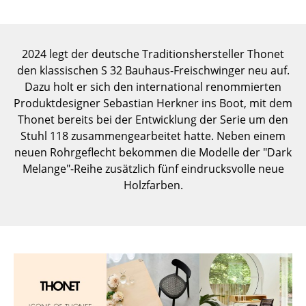
Einzelteile
... alle Tische
2024 legt der deutsche Traditionshersteller Thonet
den klassischen S 32 Bauhaus-Freischwinger neu auf.
Aufbewahren
Dazu holt er sich den international renommierten
Regale & Schränke
Produktdesigner Sebastian Herkner ins Boot, mit dem
Thonet bereits bei der Entwicklung der Serie um den
Bücherregale
Stuhl 118 zusammengearbeitet hatte. Neben einem
neuen Rohrgeflecht bekommen die Modelle der "Dark
Wandregale
Melange"-Reihe zusätzlich fünf eindrucksvolle neue
Sideboards & Kommoden
Holzfarben.
TV Möbel
Beistell- & Rollcontainer
Barmöbel
Garderoben