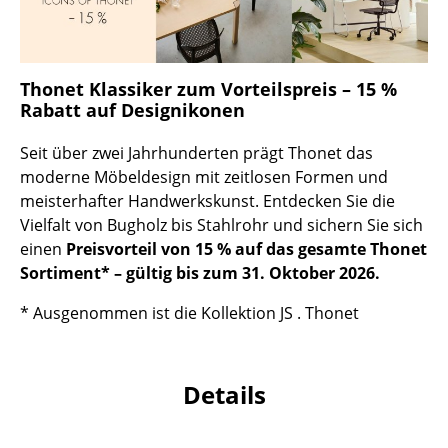
Kleinaufbewahrung
Einzelteile
Thonet Klassiker zum Vorteilspreis – 15 %
... alle Aufbewahrungsmöbel
Rabatt auf Designikonen
Licht
Seit über zwei Jahrhunderten prägt Thonet das
moderne Möbeldesign mit zeitlosen Formen und
Hängeleuchten & Deckenleuchten
meisterhafter Handwerkskunst. Entdecken Sie die
Vielfalt von Bugholz bis Stahlrohr und sichern Sie sich
Tischleuchten
einen
Preisvorteil von 15 % auf das gesamte Thonet
Schreibtischleuchten
Sortiment* – gültig bis zum 31. Oktober 2026.
Stehleuchten & Leseleuchten
* Ausgenommen ist die Kollektion JS . Thonet
Bodenleuchten
Wandleuchten
Details
Outdoor-Leuchten