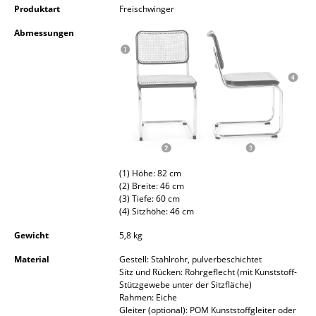
Produktart
Freischwinger
Akkuleuchten
Abmessungen
... alle Leuchten
Betten
Doppelbetten
Einzelbetten
Stapelbetten
(1) Höhe: 82 cm
(2) Breite: 46 cm
Kinderbetten
(3) Tiefe: 60 cm
(4) Sitzhöhe: 46 cm
Nachttische & Bettzubehör
Gewicht
5,8 kg
... alle Betten
Material
Gestell: Stahlrohr, pulverbeschichtet
Sitz und Rücken: Rohrgeflecht (mit Kunststoff-
Accessoires
Stützgewebe unter der Sitzfläche)
Rahmen: Eiche
Uhren
Gleiter (optional): POM Kunststoffgleiter oder