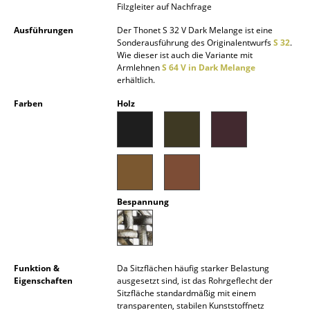
Filzgleiter auf Nachfrage
Spiegel
Ausführungen
Der Thonet S 32 V Dark Melange ist eine
Sonderausführung des Originalentwurfs
S 32
.
Figuren & Miniaturen
Wie dieser ist auch die Variante mit
Armlehnen
S 64 V in Dark Melange
Vasen
erhältlich.
Tabletts
Farben
Holz
Büroutensilien
Aufbewahrungsboxen
Decken
Bespannung
Kissen
Teppiche
Vorhänge
Funktion &
Da Sitzflächen häufig starker Belastung
Eigenschaften
ausgesetzt sind, ist das Rohrgeflecht der
Sitzfläche standardmäßig mit einem
... alle Accessoires
transparenten, stabilen Kunststoffnetz