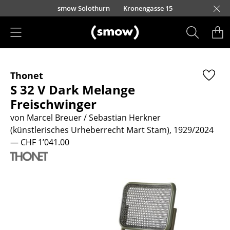
Direkt zum Inhalt
smow Solothurn
Kronengasse 15
Produkte
Thonet
Sitzmöbel
S 32 V Dark Melange
Esszimmerstühle
Freischwinger
von Marcel Breuer / Sebastian Herkner
Sofas
(künstlerisches Urheberrecht Mart Stam), 1929/2024
Sessel
— CHF 1’041.00
Loungesessel
Stühle
Freischwinger
Barhocker