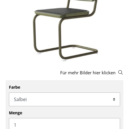
Hocker
Bänke & Liegen
Sitzsäcke
Gartenstühle
Kinderstühle
Schaukelstühle
Für mehr Bilder hier klicken
Bürodrehstühle
Farbe
Konferenzstühle
Bürosessel
Einzelteile
Menge
... alle Sitzmöbel