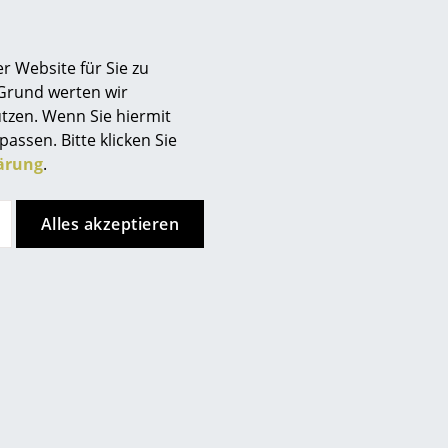
r Website für Sie zu
 Grund werten wir
tzen. Wenn Sie hiermit
eichnung, was bedeutet, dass
passen. Bitte klicken Sie
weltschutzanforderungen (wie
ärung
.
Alles akzeptieren
hten in alle Bestandteile
rgung können die Leuchten
 in Elektrokabel