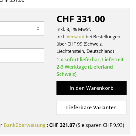
CHF 331.00
Decken
Kissen
CHF 331.00
Teppiche
inkl. 8,1% MwSt.
Vorhänge
inkl.
Versand
bei Bestellungen
... alle Accessoires
über CHF 99 (Schweiz,
Liechtenstein, Deutschland)
1 x sofort lieferbar, Lieferzeit
2-3 Werktage (Lieferland
Schweiz)
In den Warenkorb
Büro
Lieferbare Varianten
Arbeitsplatz
Management Büro
er
Banküberweisung
:
CHF 321.07
(Sie sparen
CHF 9.93
)
Konferenzraum