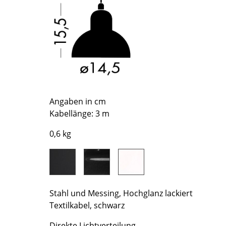
Richard Lampert
Ludwig Mies van der Rohe
Thonet
Marcel Breuer
USM Haller
Philippe Starck
Vitra
Verner Panton
... alle Hersteller A-Z
... alle Designer A-Z
Neu bei smow
Inspiration
Angaben in cm
Special Editions
Kabellänge: 3 m
Designklassiker
0,6 kg
Frauen im Design
Bauhaus Design
Midcentury Design
Skandinavisches De
Stahl und Messing, Hochglanz lackiert
Italienisches Design
Textilkabel, schwarz
Nachhaltiges Desig
Natürliche Material
Direkte Lichtverteilung