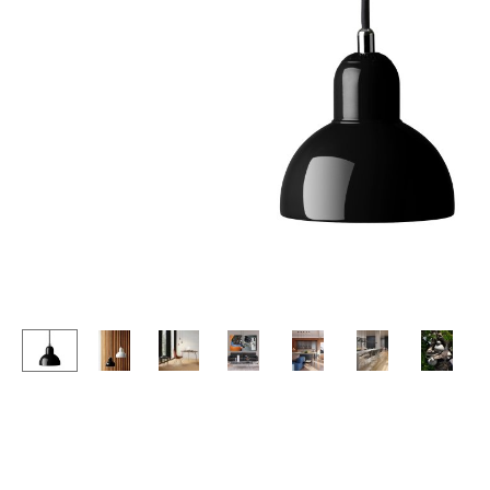
Stehpulte
Hocker
Kindertische
Bänke & Liegen
Gartentische
Sitzsäcke
Servierwagen
Gartenstühle
Einzelteile
Kinderstühle
... alle Tische
Schaukelstühle
Bürodrehstühle
Konferenzstühle
Bürosessel
Einzelteile
... alle Sitzmöbel