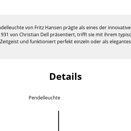
Kinderzimmer
Arbeitszimmer
Diele
endelleuchte von Fritz Hansen prägte als eines der innovativ
Badezimmer
31 von Christian Dell präsentiert, trifft sie mit ihrem typi
Stauraum
Zeitgeist und funktioniert perfekt einzeln oder als elegante
Balkon & Garten
Hersteller
Designer
Artemide
Alvar Aalto
Details
Cassina
Arne Jacobsen
Fritz Hansen
Charles & Ray Eames
HAY
Eero Saarinen
Pendelleuchte
Knoll International
Egon Eiermann
Louis Poulsen
Eileen Gray
Muuto
Jean Prouvé
Nils Holger Moormann
Le Corbusier