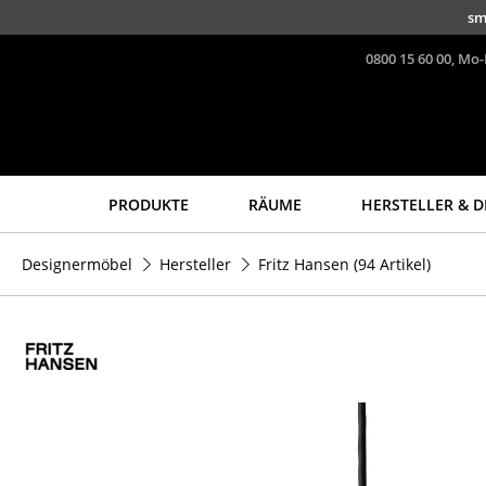
Direkt zum Inhalt
sm
0800 15 60 00, Mo-
PRODUKTE
RÄUME
HERSTELLER & D
Sitzmöbel
Tische
Designermöbel
Hersteller
Fritz Hansen
(94 Artikel)
Esszimmerstühle
Esstische
Sofas
Beistelltische
Sessel
Couchtische
Loungesessel
Schreibtische
Stühle
Sekretäre & PC-Tische
Freischwinger
Konferenztische
Barhocker
Stehtische &