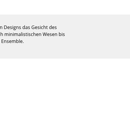
Empfang
Cafeteria
Branchenlösungen
en Designs das Gesicht des
Sicheres Arbeiten
sch minimalistischen Wesen bis
s Ensemble.
Das Original