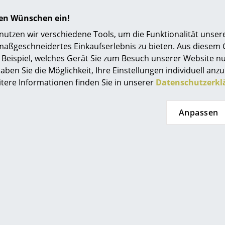
Geschirrspülmittel verwenden.
hren Wünschen ein!
Schutzart IP20
tzen wir verschiedene Tools, um die Funktionalität unsere
Schutzklasse I
maßgeschneidertes Einkaufserlebnis zu bieten. Aus diesem
Beispiel, welches Gerät Sie zum Besuch unserer Website nu
Alle Kaiser Idell Leuchten haben die CE-Kennz
aben Sie die Möglichkeit, Ihre Einstellungen individuell anzu
sie die EU-Sicherheits-, Gesundheits- und Um
itere Informationen finden Sie in unserer
Datenschutzerkl
Wee und RoHS) erfüllen.
Für Fritz Hansen gelten folgende Zertifikate:
Anpassen
ISO
PECF Chain of Custody
RECS
FSC® Chain of Custody
GreenGuard
Aus Umweltschutzgründen lassen sich alle Leuc
zerlegen. Im Falle einer Reparatur und Entso
zerlegt werden. Bitte beachten Sie, dass Kupfer