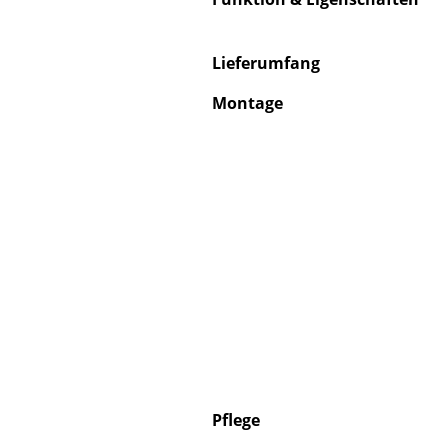
Lieferumfang
Montage
Service
Kontakt
Bezahlung
Versand
FAQ
Rückgabe & Umtau
Unsere Vorteile auf
AGB
Datenschutz
Einen Suchbegriff
Pflege