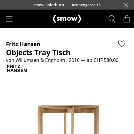
Direkt zum Inhalt
smow Solothurn
Kronengasse 15
Produkte
Fritz Hansen
Sitzmöbel
Objects Tray Tisch
Esszimmerstühle
von Willumsen & Engholm , 2016
— ab CHF 580.00
Sofas
Sessel
Loungesessel
Stühle
Freischwinger
Barhocker