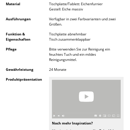
Material
Tischplatte/Tablett: Eichenfurnier
Kleinaufbewahrung
Gestell: Eiche massiv
Einzelteile
Ausführungen
Verfügbar in zwei Farbvarianten und zwei
Größen.
... alle Aufbewahrungsmöbel
Funktion &
Tischplatte abnehmbar
Eigenschaften
Tisch zusammenklappbar
Licht
Pflege
Bitte verwenden Sie zur Reinigung ein
Hängeleuchten & Deckenleuchten
feuchtes Tuch und ein mildes
Reinigungsmittel.
Tischleuchten
Gewährleistung
24 Monate
Schreibtischleuchten
Produktpräsentation
Stehleuchten & Leseleuchten
Bodenleuchten
Wandleuchten
Outdoor-Leuchten
Noch mehr Inspiration?