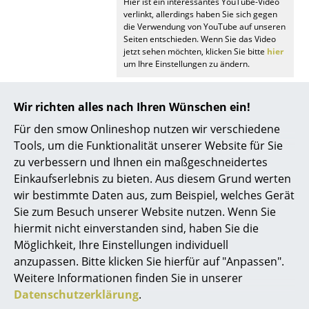
Hier ist ein interessantes YouTube-Video
Akkuleuchten
verlinkt, allerdings haben Sie sich gegen
die Verwendung von YouTube auf unseren
... alle Leuchten
Seiten entschieden. Wenn Sie das Video
jetzt sehen möchten, klicken Sie bitte
hier
um Ihre Einstellungen zu ändern.
Betten
Doppelbetten
Wir richten alles nach Ihren Wünschen ein!
Für den smow Onlineshop nutzen wir verschiedene
Einzelbetten
Tools, um die Funktionalität unserer Website für Sie
Beliebte Varianten
Stapelbetten
zu verbessern und Ihnen ein maßgeschneidertes
Einkaufserlebnis zu bieten. Aus diesem Grund werten
Kinderbetten
wir bestimmte Daten aus, zum Beispiel, welches Gerät
Sie zum Besuch unserer Website nutzen. Wenn Sie
Nachttische & Bettzubehör
hiermit nicht einverstanden sind, haben Sie die
... alle Betten
Möglichkeit, Ihre Einstellungen individuell
anzupassen. Bitte klicken Sie hierfür auf "Anpassen".
Accessoires
Weitere Informationen finden Sie in unserer
Datenschutzerklärung
.
Uhren