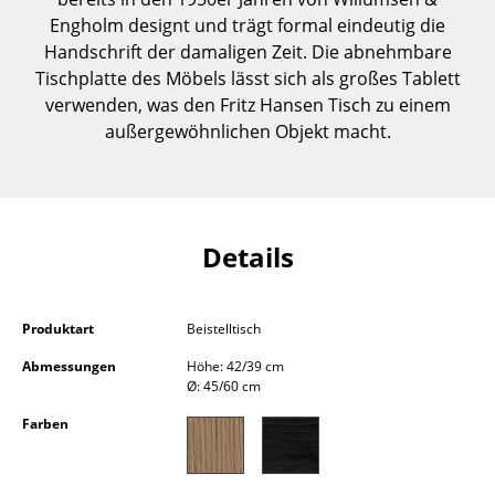
Einzelteile
Engholm designt und trägt formal eindeutig die
Handschrift der damaligen Zeit. Die abnehmbare
... alle Tische
Tischplatte des Möbels lässt sich als großes Tablett
verwenden, was den Fritz Hansen Tisch zu einem
Aufbewahren
außergewöhnlichen Objekt macht.
Regale & Schränke
Bücherregale
Details
Wandregale
Sideboards & Kommoden
Produktart
Beistelltisch
TV Möbel
Abmessungen
Höhe: 42/39 cm
Beistell- & Rollcontainer
Ø: 45/60 cm
Farben
Barmöbel
Garderoben