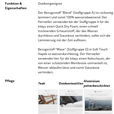
Funktion &
Outdoorgeeignet
Akkuleuchten
Eigenschaften
Der Bezugsstoff "Blend" (Stoffgruppe A) ist rückseitig
... alle Leuchten
laminiert und somit 100% wasserabweisend. Der
Hersteller verwendet bei der Stoffgruppe A für die
Inlays einen Quick Dry Foam, einen schnell
Betten
trocknenden Schaumstoff, der das Wasser
durchlässt und Staunässe verhindert, sollte sich die
Doppelbetten
Laminierung mit der Zeit auflösen.
Einzelbetten
Bezugsstoff "Wave" (Stoffgruppe D) in Soft Touch
Haptik ist wasserdurchlässig. Der Hersteller
Stapelbetten
verwendet hier für die Inlays einen Kaltschaum, der
von einer schützenden Membrane ummantelt ist,
Kinderbetten
Wasser ablaufen lässt und somit Staunässe
verhindert.
Nachttische & Bettzubehör
Pflege
Aluminium
Teak
Outdoortextilien
pulverbeschichtet
... alle Betten
Accessoires
Uhren