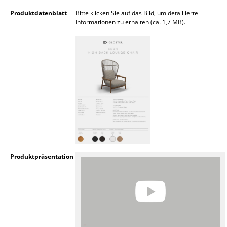
Produktdatenblatt
Bitte klicken Sie auf das Bild, um detaillierte
Büro
Informationen zu erhalten (ca. 1,7 MB).
Arbeitsplatz
Management Büro
Konferenzraum
Empfang
Cafeteria
Branchenlösungen
Produktpräsentation
Sicheres Arbeiten
Hersteller & Designer
Hersteller