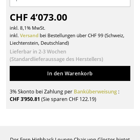
Tische
CHF 4’073.00
Esstische
inkl. 8,1% MwSt.
Beistelltische
inkl.
Versand
bei Bestellungen über CHF 99 (Schweiz,
Liechtenstein, Deutschland)
Couchtische
Lieferbar in 2-3 Wochen
Schreibtische
(Standardlieferaussage des Herstellers)
Sekretäre & PC-Tische
In den Warenkorb
Konferenztische
3% Skonto bei Zahlung per
Banküberweisung
:
Stehtische & Stehpulte
CHF 3’950.81
(Sie sparen
CHF 122.19
)
Kindertische
Gartentische
Servierwagen
Der Fern Highback Lounge Chair von Gloster bietet