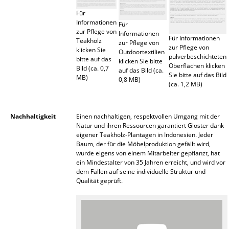
Spiegel
Für
Informationen
Für
zur Pflege von
Figuren & Miniaturen
Informationen
Für Informationen
Teakholz
zur Pflege von
zur Pflege von
klicken Sie
Outdoortextilien
Vasen
pulverbeschichteten
bitte auf das
klicken Sie bitte
Oberflächen klicken
Bild (ca. 0,7
auf das Bild (ca.
Tabletts
Sie bitte auf das Bild
MB)
0,8 MB)
(ca. 1,2 MB)
Büroutensilien
Aufbewahrungsboxen
Nachhaltigkeit
Einen nachhaltigen, respektvollen Umgang mit der
Natur und ihren Ressourcen garantiert Gloster dank
eigener Teakholz-Plantagen in Indonesien. Jeder
Decken
Baum, der für die Möbelproduktion gefällt wird,
wurde eigens von einem Mitarbeiter gepflanzt, hat
Kissen
ein Mindestalter von 35 Jahren erreicht, und wird vor
dem Fällen auf seine individuelle Struktur und
Teppiche
Qualität geprüft.
Vorhänge
... alle Accessoires