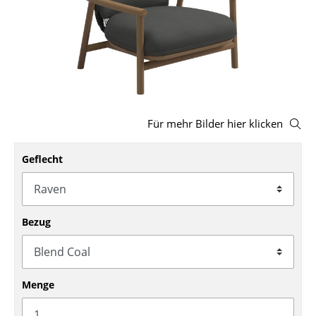
Hocker
Bänke & Liegen
Sitzsäcke
Gartenstühle
Für mehr Bilder hier klicken
Kinderstühle
Geflecht
Schaukelstühle
Bürodrehstühle
Konferenzstühle
Bezug
Bürosessel
Einzelteile
Menge
... alle Sitzmöbel