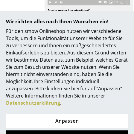
Artemide
Noch mehr Inspiration?
Cassina
Hier ist ein interessantes YouTube-Video verlinkt,
Wir richten alles nach Ihren Wünschen ein!
allerdings haben Sie sich gegen die Verwendung
Fritz Hansen
von YouTube auf unseren Seiten entschieden.
Für den smow Onlineshop nutzen wir verschiedene
Wenn Sie das Video jetzt sehen möchten, klicken
HAY
Tools, um die Funktionalität unserer Website für Sie
Sie bitte
hier
um Ihre Einstellungen zu ändern.
zu verbessern und Ihnen ein maßgeschneidertes
Knoll International
Einkaufserlebnis zu bieten. Aus diesem Grund werten
wir bestimmte Daten aus, zum Beispiel, welches Gerät
Louis Poulsen
Sie zum Besuch unserer Website nutzen. Wenn Sie
Muuto
hiermit nicht einverstanden sind, haben Sie die
Beliebte Varianten
Möglichkeit, Ihre Einstellungen individuell
Nils Holger Moormann
anzupassen. Bitte klicken Sie hierfür auf "Anpassen".
Weitere Informationen finden Sie in unserer
Richard Lampert
Datenschutzerklärung
.
Thonet
USM Haller
Anpassen
Vitra