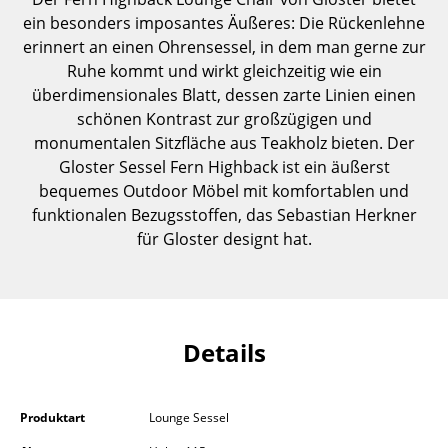
Einzelteile
ein besonders imposantes Äußeres: Die Rückenlehne
erinnert an einen Ohrensessel, in dem man gerne zur
... alle Tische
Ruhe kommt und wirkt gleichzeitig wie ein
überdimensionales Blatt, dessen zarte Linien einen
Aufbewahren
schönen Kontrast zur großzügigen und
monumentalen Sitzfläche aus Teakholz bieten. Der
Regale & Schränke
Gloster Sessel Fern Highback ist ein äußerst
Bücherregale
bequemes Outdoor Möbel mit komfortablen und
funktionalen Bezugsstoffen, das Sebastian Herkner
Wandregale
für Gloster designt hat.
Sideboards & Kommoden
TV Möbel
Beistell- & Rollcontainer
Details
Barmöbel
Produktart
Lounge Sessel
Garderoben