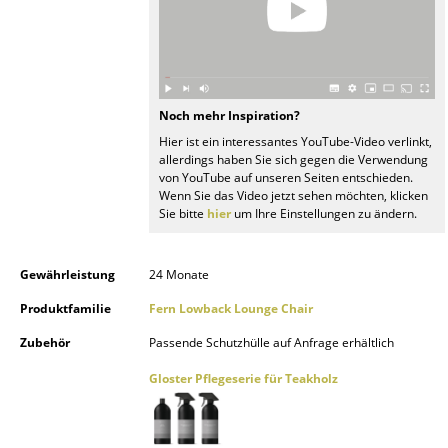
Räume
Zuhause
Wohnzimmer
Noch mehr Inspiration?
Hier ist ein interessantes YouTube-Video verlinkt,
Esszimmer
allerdings haben Sie sich gegen die Verwendung
von YouTube auf unseren Seiten entschieden.
Schlafzimmer
Wenn Sie das Video jetzt sehen möchten, klicken
Sie bitte
hier
um Ihre Einstellungen zu ändern.
Kinderzimmer
Arbeitszimmer
Gewährleistung
24 Monate
Produktfamilie
Fern Lowback Lounge Chair
Diele
Zubehör
Passende Schutzhülle auf Anfrage erhältlich
Badezimmer
Gloster Pflegeserie für Teakholz
Stauraum
Balkon & Garten