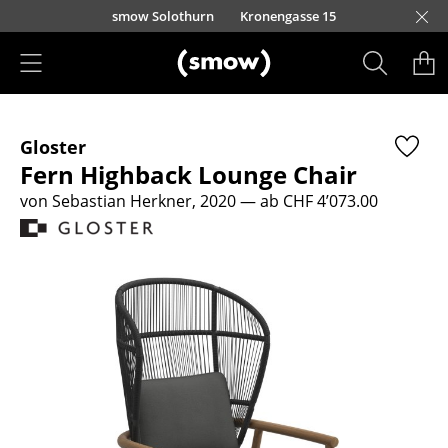
Direkt zum Inhalt
smow Solothurn
Kronengasse 15
Produkte
Gloster
Sitzmöbel
Fern Highback Lounge Chair
Esszimmerstühle
von Sebastian Herkner, 2020
— ab CHF 4’073.00
Sofas
Sessel
Loungesessel
Stühle
Freischwinger
Barhocker