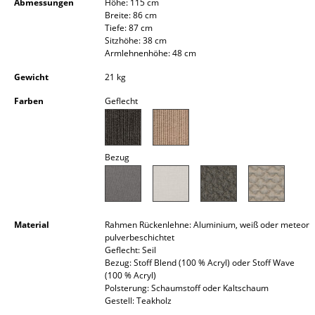
Abmessungen
Höhe: 115 cm
Kleinaufbewahrung
Breite: 86 cm
Tiefe: 87 cm
Einzelteile
Sitzhöhe: 38 cm
Armlehnenhöhe: 48 cm
... alle Aufbewahrungsmöbel
Gewicht
21 kg
Farben
Geflecht
Licht
Hängeleuchten & Deckenleuchten
Bezug
Tischleuchten
Schreibtischleuchten
Stehleuchten & Leseleuchten
Material
Rahmen Rückenlehne: Aluminium, weiß oder meteor
pulverbeschichtet
Bodenleuchten
Geflecht: Seil
Bezug: Stoff Blend (100 % Acryl) oder Stoff Wave
Wandleuchten
(100 % Acryl)
Polsterung: Schaumstoff oder Kaltschaum
Outdoor-Leuchten
Gestell: Teakholz