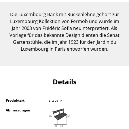
Tische
Die Luxembourg Bank mit Rückenlehne gehört zur
Esstische
Luxembourg Kollektion von Fermob und wurde im
Jahr 2003 von Frédéric Sofia neuinterpretiert. Als
Beistelltische
Vorlage für das bekannte Design dienten die Senat
Gartenstühle, die im Jahr 1923 für den Jardin du
Couchtische
Luxembourg in Paris entworfen wurden.
Schreibtische
Sekretäre & PC-Tische
Konferenztische
Details
Stehtische & Stehpulte
Kindertische
Produktart
Sitzbank
Abmessungen
Gartentische
Servierwagen