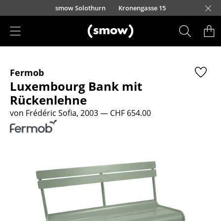
Direkt zum Inhalt
smow Solothurn
Kronengasse 15
Produkte
Fermob
Sitzmöbel
Luxembourg Bank mit
Esszimmerstühle
Rückenlehne
von Frédéric Sofia, 2003
— CHF 654.00
Sofas
Sessel
Loungesessel
Stühle
Freischwinger
Barhocker