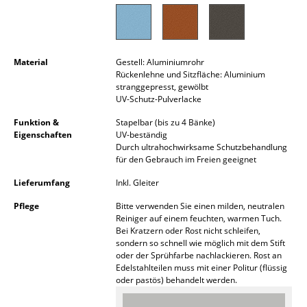
Kleinaufbewahrung
Einzelteile
Material
Gestell: Aluminiumrohr
... alle Aufbewahrungsmöbel
Rückenlehne und Sitzfläche: Aluminium
stranggepresst, gewölbt
Licht
UV-Schutz-Pulverlacke
Funktion &
Stapelbar (bis zu 4 Bänke)
Hängeleuchten & Deckenleuchten
Eigenschaften
UV-beständig
Durch ultrahochwirksame Schutzbehandlung
Tischleuchten
für den Gebrauch im Freien geeignet
Schreibtischleuchten
Lieferumfang
Inkl. Gleiter
Pflege
Bitte verwenden Sie einen milden, neutralen
Stehleuchten & Leseleuchten
Reiniger auf einem feuchten, warmen Tuch.
Bei Kratzern oder Rost nicht schleifen,
Bodenleuchten
sondern so schnell wie möglich mit dem Stift
oder der Sprühfarbe nachlackieren. Rost an
Wandleuchten
Edelstahlteilen muss mit einer Politur (flüssig
oder pastös) behandelt werden.
Outdoor-Leuchten