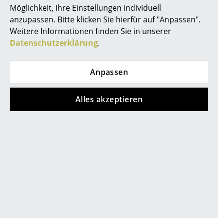
Beliebte Varianten
Möglichkeit, Ihre Einstellungen individuell
Räume
anzupassen. Bitte klicken Sie hierfür auf "Anpassen".
Weitere Informationen finden Sie in unserer
Zuhause
Datenschutzerklärung
.
Wohnzimmer
Anpassen
Esszimmer
Schlafzimmer
Alles akzeptieren
Kinderzimmer
Fermob
Fermob
Luxembourg Bank
Luxembourg Bank
Arbeitszimmer
mit Rückenlehne,
mit Rückenlehne,
Diele
Kaktus
Anthrazit
derzeit nicht verfügbar
derzeit nicht verfügbar
Badezimmer
Stauraum
Mehr anzeigen
Balkon & Garten