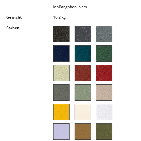
Einzelteile
Maßangaben in cm
Gewicht
10,2 kg
... alle Tische
Farben
Aufbewahren
Regale & Schränke
Bücherregale
Wandregale
Sideboards & Kommoden
TV Möbel
Beistell- & Rollcontainer
Barmöbel
Garderoben