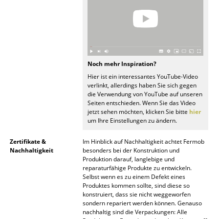
Akkuleuchten
... alle Leuchten
Betten
Noch mehr Inspiration?
Doppelbetten
Hier ist ein interessantes YouTube-Video
verlinkt, allerdings haben Sie sich gegen
Einzelbetten
die Verwendung von YouTube auf unseren
Seiten entschieden. Wenn Sie das Video
Stapelbetten
jetzt sehen möchten, klicken Sie bitte
hier
um Ihre Einstellungen zu ändern.
Kinderbetten
Zertifikate &
Im Hinblick auf Nachhaltigkeit achtet Fermob
Nachttische & Bettzubehör
Nachhaltigkeit
besonders bei der Konstruktion und
Produktion darauf, langlebige und
reparaturfähige Produkte zu entwickeln.
... alle Betten
Selbst wenn es zu einem Defekt eines
Produktes kommen sollte, sind diese so
Accessoires
konstruiert, dass sie nicht weggeworfen
sondern repariert werden können. Genauso
Uhren
nachhaltig sind die Verpackungen: Alle