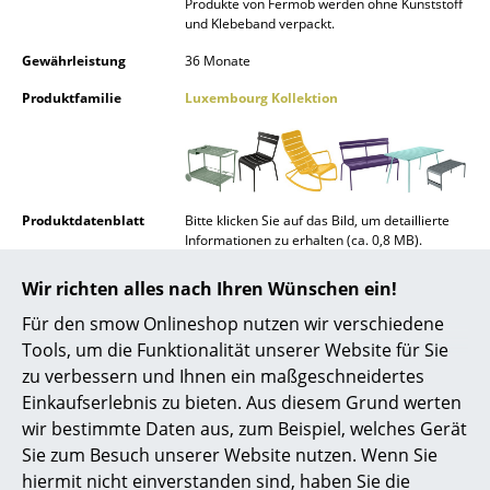
Produkte von Fermob werden ohne Kunststoff
und Klebeband verpackt.
Spiegel
Gewährleistung
36 Monate
Figuren & Miniaturen
Produktfamilie
Luxembourg Kollektion
Vasen
Tabletts
Büroutensilien
Produktdatenblatt
Bitte klicken Sie auf das Bild, um detaillierte
Informationen zu erhalten (ca. 0,8 MB).
Aufbewahrungsboxen
Wir richten alles nach Ihren Wünschen ein!
Decken
Für den smow Onlineshop nutzen wir verschiedene
Kissen
Tools, um die Funktionalität unserer Website für Sie
zu verbessern und Ihnen ein maßgeschneidertes
Teppiche
Einkaufserlebnis zu bieten. Aus diesem Grund werten
Vorhänge
wir bestimmte Daten aus, zum Beispiel, welches Gerät
Sie zum Besuch unserer Website nutzen. Wenn Sie
... alle Accessoires
hiermit nicht einverstanden sind, haben Sie die