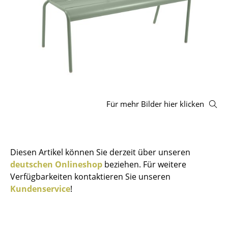
Hocker
Bänke & Liegen
Sitzsäcke
Gartenstühle
Kinderstühle
Für mehr Bilder hier klicken
Schaukelstühle
Bürodrehstühle
Diesen Artikel können Sie derzeit über unseren
Konferenzstühle
deutschen Onlineshop
beziehen. Für weitere
Bürosessel
Verfügbarkeiten kontaktieren Sie unseren
Kundenservice
!
Einzelteile
... alle Sitzmöbel