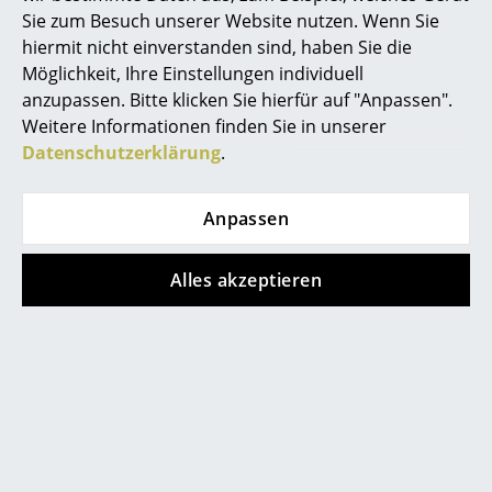
Sie zum Besuch unserer Website nutzen. Wenn Sie
Räume
hiermit nicht einverstanden sind, haben Sie die
Möglichkeit, Ihre Einstellungen individuell
Zuhause
anzupassen. Bitte klicken Sie hierfür auf "Anpassen".
Wohnzimmer
Weitere Informationen finden Sie in unserer
Datenschutzerklärung
.
Beliebte Varianten
Esszimmer
Schlafzimmer
Anpassen
Kinderzimmer
Alles akzeptieren
Arbeitszimmer
Diele
Badezimmer
Fermob
Fermob
Stauraum
Luxembourg
Luxembourg
Balkon & Garten
Balkontisch,
Balkontisch, Tonka