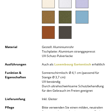
Kleinaufbewahrung
Einzelteile
... alle Aufbewahrungsmöbel
Licht
Hängeleuchten & Deckenleuchten
Material
Gestell: Aluminiumrohr
Tischplatte: Aluminium stranggepresst
Tischleuchten
UV-Schutz-Pulverlacke
Ausführungen
Auch als
Luxembourg Gartentisch
erhältlich
Schreibtischleuchten
Funktion &
Sonnenschirmloch: Ø 4,1 cm (passend für
Stehleuchten & Leseleuchten
Eigenschaften
Stange Ø 3,7 cm)
UV-beständig
Bodenleuchten
Durch ultrahochwirksame Schutzbehandlung
für den Gebrauch im Freien geeignet
Wandleuchten
Lieferumfang
Inkl. Gleiter
Outdoor-Leuchten
Pflege
Bitte verwenden Sie einen milden, neutralen