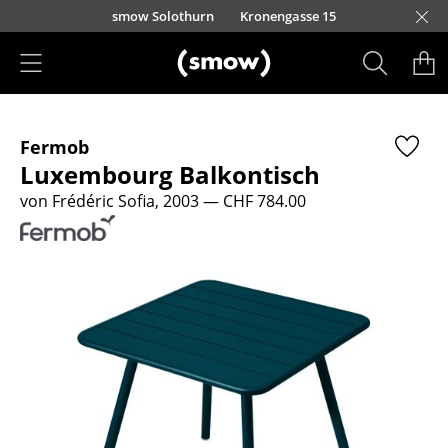
Direkt zum Inhalt
smow Solothurn
Kronengasse 15
Produkte
Fermob
Sitzmöbel
Luxembourg Balkontisch
Esszimmerstühle
von Frédéric Sofia, 2003
— CHF 784.00
Sofas
Sessel
Loungesessel
Stühle
Freischwinger
Barhocker