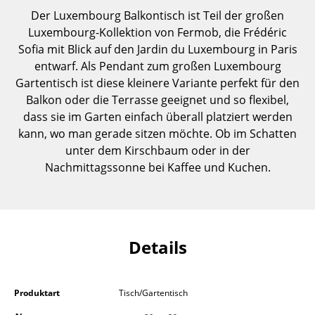
Der Luxembourg Balkontisch ist Teil der großen
Tische
Luxembourg-Kollektion von Fermob, die Frédéric
Esstische
Sofia mit Blick auf den Jardin du Luxembourg in Paris
entwarf. Als Pendant zum großen Luxembourg
Beistelltische
Gartentisch ist diese kleinere Variante perfekt für den
Balkon oder die Terrasse geeignet und so flexibel,
Couchtische
dass sie im Garten einfach überall platziert werden
Schreibtische
kann, wo man gerade sitzen möchte. Ob im Schatten
unter dem Kirschbaum oder in der
Sekretäre & PC-Tische
Nachmittagssonne bei Kaffee und Kuchen.
Konferenztische
Stehtische & Stehpulte
Details
Kindertische
Gartentische
Produktart
Tisch/Gartentisch
Servierwagen