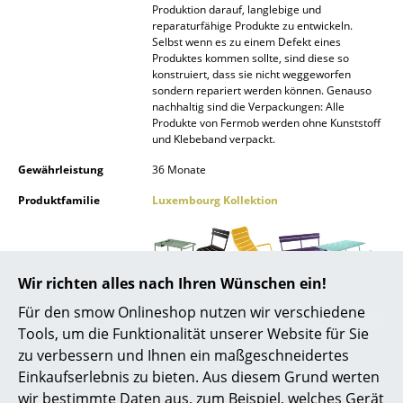
Produktion darauf, langlebige und
Spiegel
reparaturfähige Produkte zu entwickeln.
Selbst wenn es zu einem Defekt eines
Figuren & Miniaturen
Produktes kommen sollte, sind diese so
konstruiert, dass sie nicht weggeworfen
sondern repariert werden können. Genauso
Vasen
nachhaltig sind die Verpackungen: Alle
Produkte von Fermob werden ohne Kunststoff
Tabletts
und Klebeband verpackt.
Büroutensilien
Gewährleistung
36 Monate
Produktfamilie
Luxembourg Kollektion
Aufbewahrungsboxen
Decken
Kissen
Wir richten alles nach Ihren Wünschen ein!
Produktdatenblatt
Bitte klicken Sie auf das Bild, um detaillierte
Für den smow Onlineshop nutzen wir verschiedene
Teppiche
Informationen zu erhalten (ca. 0,8 MB).
Tools, um die Funktionalität unserer Website für Sie
Vorhänge
zu verbessern und Ihnen ein maßgeschneidertes
Einkaufserlebnis zu bieten. Aus diesem Grund werten
... alle Accessoires
wir bestimmte Daten aus, zum Beispiel, welches Gerät