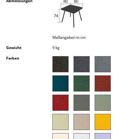
Abmessungen
Einzelteile
... alle Tische
Aufbewahren
Maßangaben in cm
Regale & Schränke
Gewicht
9 kg
Bücherregale
Farben
Wandregale
Sideboards & Kommoden
TV Möbel
Beistell- & Rollcontainer
Barmöbel
Garderoben