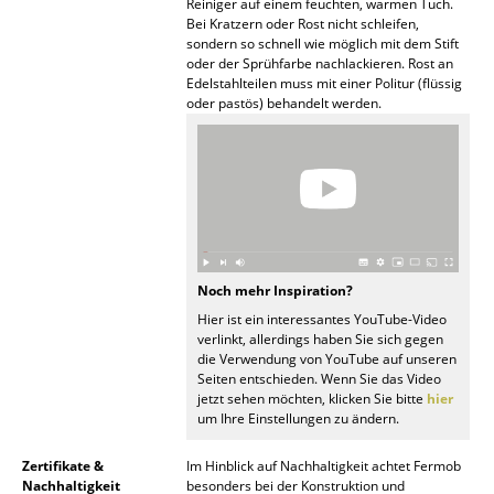
Reiniger auf einem feuchten, warmen Tuch.
Akkuleuchten
Bei Kratzern oder Rost nicht schleifen,
sondern so schnell wie möglich mit dem Stift
... alle Leuchten
oder der Sprühfarbe nachlackieren. Rost an
Edelstahlteilen muss mit einer Politur (flüssig
oder pastös) behandelt werden.
Betten
Doppelbetten
Einzelbetten
Stapelbetten
Noch mehr Inspiration?
Kinderbetten
Hier ist ein interessantes YouTube-Video
Nachttische & Bettzubehör
verlinkt, allerdings haben Sie sich gegen
die Verwendung von YouTube auf unseren
Seiten entschieden. Wenn Sie das Video
... alle Betten
jetzt sehen möchten, klicken Sie bitte
hier
um Ihre Einstellungen zu ändern.
Accessoires
Zertifikate &
Im Hinblick auf Nachhaltigkeit achtet Fermob
Uhren
Nachhaltigkeit
besonders bei der Konstruktion und