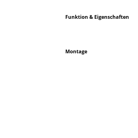
Funktion & Eigenschaften
Service
Kontakt
Montage
Bezahlung
Versand
FAQ
Rückgabe & Umtau
Unsere Vorteile auf
AGB
Datenschutz
Einen Suchbegriff