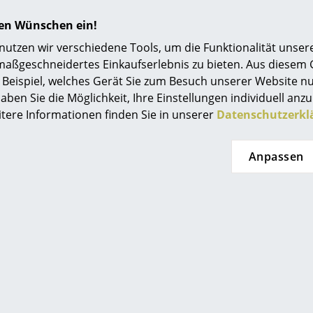
hren Wünschen ein!
Noch mehr Inspiration?
tzen wir verschiedene Tools, um die Funktionalität unsere
Hier ist ein interessantes YouTube-Video verli
maßgeschneidertes Einkaufserlebnis zu bieten. Aus diesem
gegen die Verwendung von YouTube auf unse
Beispiel, welches Gerät Sie zum Besuch unserer Website nu
Wenn Sie das Video jetzt sehen möchten, klic
aben Sie die Möglichkeit, Ihre Einstellungen individuell anzu
Einstellungen zu ändern.
itere Informationen finden Sie in unserer
Datenschutzerkl
Leuchtmittel nicht im Lieferumfang enthalten
Anpassen
Reinigen Sie Glas regelmäßig mit einem feuch
haushaltsüblichem Glasreiniger.
24 Monate
Bitte klicken Sie auf das Bild, um detaillierte
Informationen zu erhalten (ca. 0,1 MB).