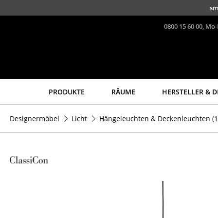
Direkt zum Inhalt
sm
0800 15 60 00, Mo-
PRODUKTE
RÄUME
HERSTELLER & D
Sitzmöbel
Tische
Designermöbel
Licht
Hängeleuchten & Deckenleuchten
(1
Esszimmerstühle
Esstische
Sofas
Beistelltische
Sessel
Couchtische
Loungesessel
Schreibtische
Stühle
Sekretäre & PC-Tische
Freischwinger
Konferenztische
Barhocker
Stehtische &