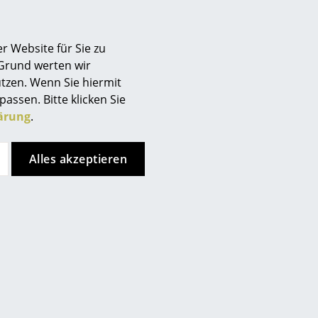
r Website für Sie zu
nkt, allerdings haben Sie sich
 Grund werten wir
ren Seiten entschieden.
tzen. Wenn Sie hiermit
ken Sie bitte
hier
um Ihre
passen. Bitte klicken Sie
ärung
.
Alles akzeptieren
ten, weichen Tuch und