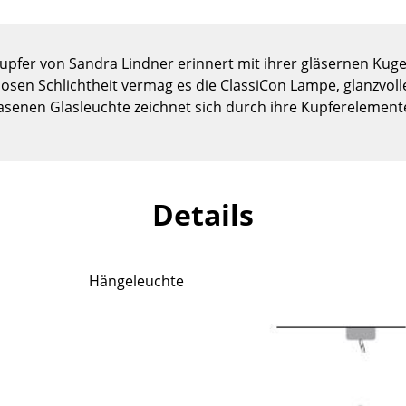
Kinderzimmer
Arbeitszimmer
Diele
upfer von Sandra Lindner erinnert mit ihrer gläsernen Ku
itlosen Schlichtheit vermag es die ClassiCon Lampe, glanzvol
Badezimmer
senen Glasleuchte zeichnet sich durch ihre Kupferelement
Stauraum
Balkon & Garten
Hersteller
Designer
Details
Artemide
Alvar Aalto
Cassina
Arne Jacobsen
Fritz Hansen
Charles & Ray Eames
Hängeleuchte
HAY
Eero Saarinen
Knoll International
Egon Eiermann
Louis Poulsen
Eileen Gray
Muuto
Jean Prouvé
Nils Holger Moormann
Le Corbusier