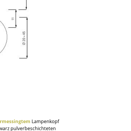
sign
rmessingtem
Lampenkopf
n
warz pulverbeschichteten
ien