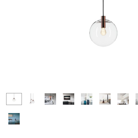
Stehpulte
Hocker
Kindertische
Bänke & Liegen
Gartentische
Sitzsäcke
Servierwagen
Gartenstühle
Einzelteile
Kinderstühle
... alle Tische
Schaukelstühle
Bürodrehstühle
Konferenzstühle
Bürosessel
Einzelteile
... alle Sitzmöbel