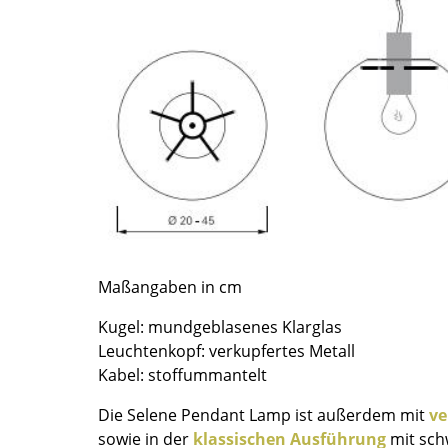
Richard Lampert
Ludwig Mies van der Rohe
Thonet
Marcel Breuer
USM Haller
Philippe Starck
Vitra
Verner Panton
... alle Hersteller A-Z
... alle Designer A-Z
Neu bei smow
Inspiration
Special Editions
Designklassiker
Frauen im Design
Maßangaben in cm
Bauhaus Design
Kugel: mundgeblasenes Klarglas
Midcentury Design
Leuchtenkopf: verkupfertes Metall
Skandinavisches De
Kabel: stoffummantelt
Italienisches Design
Die Selene Pendant Lamp ist außerdem mit
ve
Nachhaltiges Desig
sowie in der
klassischen Ausführung
mit sch
Natürliche Material