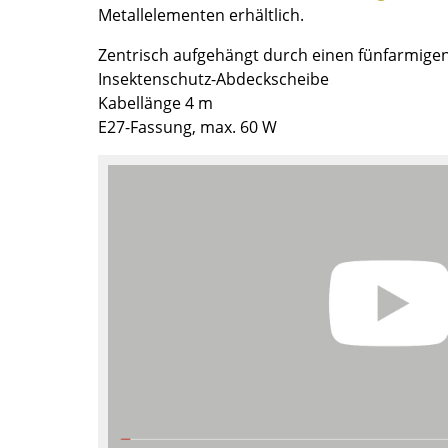
Metallelementen erhältlich.
Farbwelten
Das Original
Zentrisch aufgehängt durch einen fünfarmige
Geschenkideen
Insektenschutz-Abdeckscheibe
Kabellänge 4 m
E27-Fassung, max. 60 W
sch
 einen Blick
 eingeben