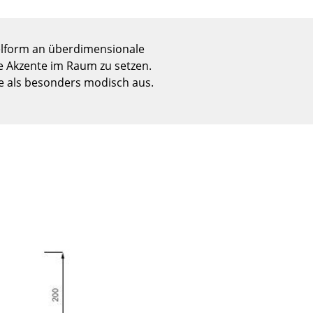
Empfang
Cafeteria
Branchenlösungen
gelform an überdimensionale
le Akzente im Raum zu setzen.
Sicheres Arbeiten
e als besonders modisch aus.
Das Original