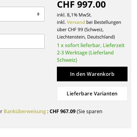
CHF 997.00
Decken
Kissen
inkl. 8,1% MwSt.
Teppiche
inkl.
Versand
bei Bestellungen
über CHF 99 (Schweiz,
Vorhänge
Liechtenstein, Deutschland)
... alle Accessoires
1 x sofort lieferbar, Lieferzeit
2-3 Werktage (Lieferland
Schweiz)
In den Warenkorb
Lieferbare Varianten
Büro
er
Banküberweisung
:
CHF 967.09
(Sie sparen
Arbeitsplatz
Management Büro
Konferenzraum