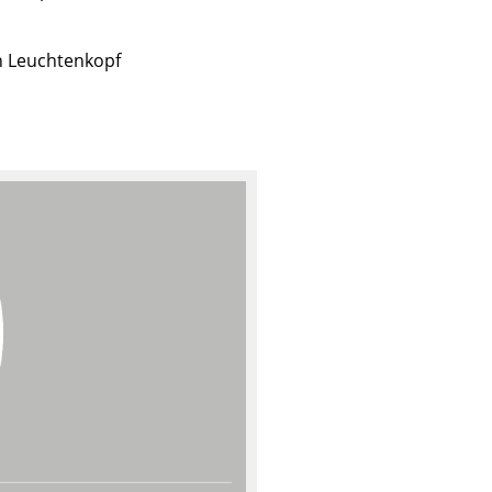
n Leuchtenkopf
Unternehmen
Über uns
smow vor Ort
Jobs bei smow
Arbeiten bei smow
Newsletter
Presse
Impressum