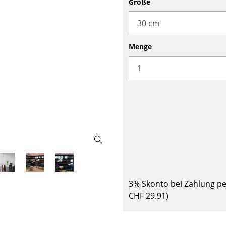
Größe
Barmöbel
Outdoor-Leuchten
Garderoben
Akkuleuchten
Kleinaufbewahrung
... alle Leuchten
Menge
Einzelteile
... alle Aufbewahrungsmöbel
USM Haller Konfigurator
Zuhause
3% Skonto bei Zahlung p
Wohnzimmer
CHF 29.91
)
Esszimmer
Schlafzimmer