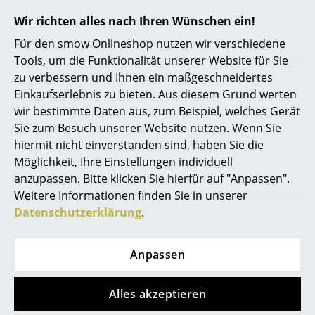
Spiegel
Wir richten alles nach Ihren Wünschen ein!
Für den smow Onlineshop nutzen wir verschiedene
Figuren & Miniaturen
Beliebte Varianten
Tools, um die Funktionalität unserer Website für Sie
Vasen
zu verbessern und Ihnen ein maßgeschneidertes
Einkaufserlebnis zu bieten. Aus diesem Grund werten
Tabletts
wir bestimmte Daten aus, zum Beispiel, welches Gerät
Sie zum Besuch unserer Website nutzen. Wenn Sie
Büroutensilien
hiermit nicht einverstanden sind, haben Sie die
Aufbewahrungsboxen
Möglichkeit, Ihre Einstellungen individuell
anzupassen. Bitte klicken Sie hierfür auf "Anpassen".
Decken
Weitere Informationen finden Sie in unserer
Datenschutzerklärung
.
Kissen
Vitra
Vitra
Teppiche
Guéridon Tisch, 1050
Guéridon Tisch, 1050
Anpassen
mm, Eiche natur
mm, Amerikanischer
Vorhänge
massiv, geölt
Nussbaum massiv,
Alles akzeptieren
geölt
... alle Accessoires
CHF 2’610.00