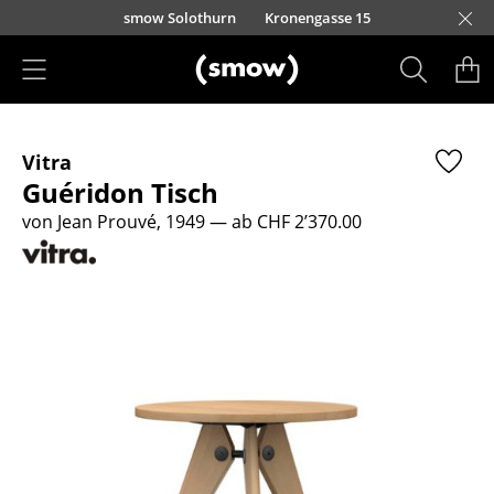
Direkt zum Inhalt
smow Solothurn
Kronengasse 15
Produkte
Vitra
Sitzmöbel
Guéridon Tisch
Esszimmerstühle
von Jean Prouvé, 1949
— ab CHF 2’370.00
Sofas
Sessel
Loungesessel
Stühle
Freischwinger
Barhocker