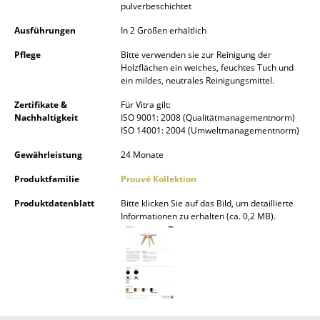
pulverbeschichtet
Akkuleuchten
Ausführungen
In 2 Größen erhältlich
... alle Leuchten
Pflege
Bitte verwenden sie zur Reinigung der
Holzflächen ein weiches, feuchtes Tuch und
Betten
ein mildes, neutrales Reinigungsmittel.
Doppelbetten
Zertifikate &
Für Vitra gilt:
Nachhaltigkeit
ISO 9001: 2008 (Qualitätmanagementnorm)
ISO 14001: 2004 (Umweltmanagementnorm)
Einzelbetten
Gewährleistung
24 Monate
Stapelbetten
Produktfamilie
Prouvé Kollektion
Kinderbetten
Produktdatenblatt
Bitte klicken Sie auf das Bild, um detaillierte
Informationen zu erhalten (ca. 0,2 MB).
Nachttische & Bettzubehör
... alle Betten
Accessoires
Uhren