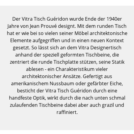
Einzelteile
... alle Tische
Der Vitra Tisch Guéridon wurde Ende der 1940er
Jahre von Jean Prouvé designt. Mit dem runden Tisch
Aufbewahren
hat er wie bei so vielen seiner Möbel architektonische
Elemente aufgegriffen und in einen neuen Kontext
Regale & Schränke
gesetzt. So lässt sich an dem Vitra Designertisch
anhand der speziell geformten Tischbeine, die
Bücherregale
zentriert die runde Tischplatte stützen, seine Statik
Wandregale
ablesen - ein Charakteristikum vieler
architektonischer Ansätze. Gefertigt aus
Sideboards & Kommoden
amerikanischem Nussbaum oder gefärbter Eiche,
besticht der Vitra Tisch Guéridon durch eine
TV Möbel
handfeste Optik, wirkt durch die nach unten schmal
Beistell- & Rollcontainer
zulaufenden Tischbeine dabei aber auch grazil und
raffiniert.
Barmöbel
Garderoben