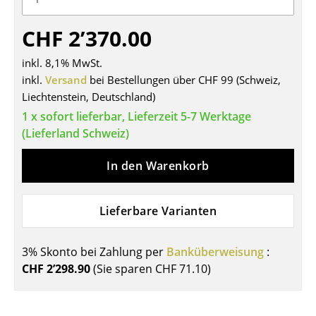
Tische
CHF 2’370.00
Esstische
inkl. 8,1% MwSt.
Beistelltische
inkl.
Versand
bei Bestellungen über CHF 99 (Schweiz,
Liechtenstein, Deutschland)
Couchtische
1 x sofort lieferbar, Lieferzeit 5-7 Werktage
Schreibtische
(Lieferland Schweiz)
Sekretäre & PC-Tische
In den Warenkorb
Konferenztische
Lieferbare Varianten
Stehtische & Stehpulte
Kindertische
3% Skonto bei Zahlung per
Banküberweisung
:
CHF 2’298.90
(Sie sparen
CHF 71.10
)
Gartentische
Servierwagen