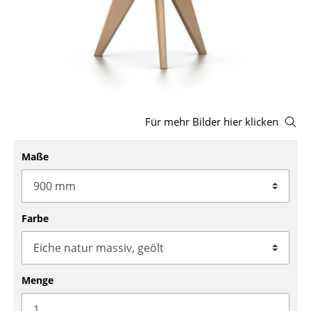
Hocker
Bänke & Liegen
Sitzsäcke
Gartenstühle
Für mehr Bilder hier klicken
Kinderstühle
Maße
Schaukelstühle
Bürodrehstühle
Konferenzstühle
Farbe
Bürosessel
Einzelteile
Menge
... alle Sitzmöbel