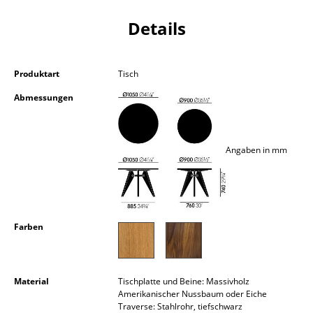
Kleinaufbewahrung
Details
Einzelteile
... alle Aufbewahrungsmöbel
Produktart
Tisch
Abmessungen
Licht
Hängeleuchten & Deckenleuchten
Angaben in mm
Tischleuchten
Schreibtischleuchten
Stehleuchten & Leseleuchten
Farben
Bodenleuchten
Wandleuchten
Material
Tischplatte und Beine: Massivholz
Amerikanischer Nussbaum oder Eiche
Outdoor-Leuchten
Traverse: Stahlrohr, tiefschwarz