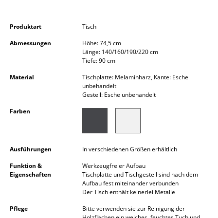
Kleinaufbewahrung
Produktart
Tisch
Einzelteile
Abmessungen
Höhe: 74,5 cm
... alle Aufbewahrungsmöbel
Länge: 140/160/190/220 cm
Tiefe: 90 cm
Licht
Material
Tischplatte: Melaminharz, Kante: Esche
unbehandelt
Hängeleuchten & Deckenleuchten
Gestell: Esche unbehandelt
Tischleuchten
Farben
Schreibtischleuchten
Stehleuchten & Leseleuchten
Ausführungen
In verschiedenen Größen erhältlich
Funktion &
Werkzeugfreier Aufbau
Bodenleuchten
Eigenschaften
Tischplatte und Tischgestell sind nach dem
Aufbau fest miteinander verbunden
Wandleuchten
Der Tisch enthält keinerlei Metalle
Outdoor-Leuchten
Pflege
Bitte verwenden sie zur Reinigung der
Holzflächen ein weiches, feuchtes Tuch und