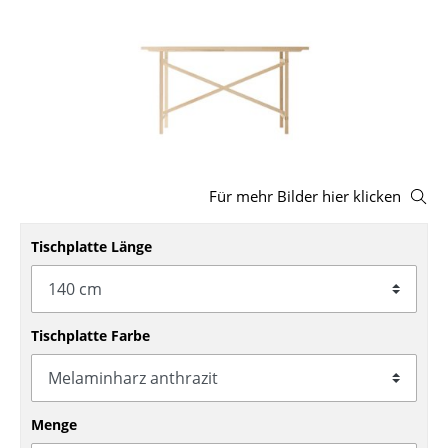
Hocker
Bänke & Liegen
Sitzsäcke
Gartenstühle
Kinderstühle
Für mehr Bilder hier klicken
Schaukelstühle
Tischplatte Länge
Bürodrehstühle
Konferenzstühle
Tischplatte Farbe
Bürosessel
Einzelteile
Menge
... alle Sitzmöbel