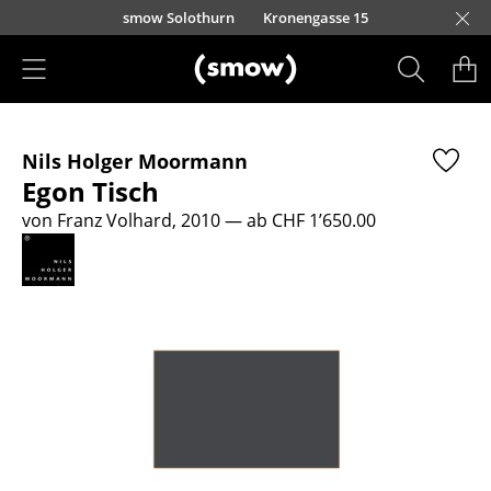
Direkt zum Inhalt
smow Solothurn
Kronengasse 15
Produkte
Nils Holger Moormann
Sitzmöbel
Egon Tisch
Esszimmerstühle
von Franz Volhard, 2010
— ab CHF 1’650.00
Sofas
Sessel
Loungesessel
Stühle
Freischwinger
Barhocker