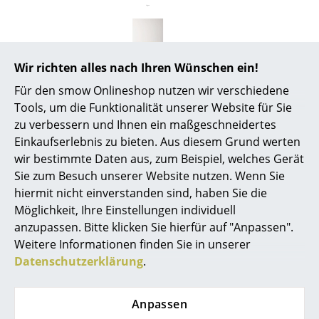
Spiegel
Figuren & Miniaturen
Wir richten alles nach Ihren Wünschen ein!
Vasen
Für den smow Onlineshop nutzen wir verschiedene
Tabletts
Tools, um die Funktionalität unserer Website für Sie
zu verbessern und Ihnen ein maßgeschneidertes
Büroutensilien
Einkaufserlebnis zu bieten. Aus diesem Grund werten
Beliebte Varianten
wir bestimmte Daten aus, zum Beispiel, welches Gerät
Aufbewahrungsboxen
Sie zum Besuch unserer Website nutzen. Wenn Sie
Decken
hiermit nicht einverstanden sind, haben Sie die
Möglichkeit, Ihre Einstellungen individuell
Kissen
anzupassen. Bitte klicken Sie hierfür auf "Anpassen".
Weitere Informationen finden Sie in unserer
Teppiche
Datenschutzerklärung
.
Vorhänge
... alle Accessoires
Anpassen