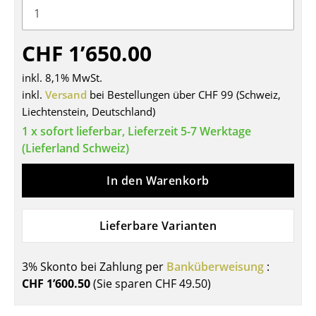
Tische
CHF 1’650.00
Esstische
Beistelltische
inkl. 8,1% MwSt.
inkl.
Versand
bei Bestellungen über CHF 99 (Schweiz,
Couchtische
Liechtenstein, Deutschland)
1 x sofort lieferbar, Lieferzeit 5-7 Werktage
Schreibtische
(Lieferland Schweiz)
Sekretäre & PC-Tische
In den Warenkorb
Konferenztische
Stehtische & Stehpulte
Lieferbare Varianten
Kindertische
3% Skonto bei Zahlung per
Banküberweisung
:
Gartentische
CHF 1’600.50
(Sie sparen
CHF 49.50
)
Servierwagen