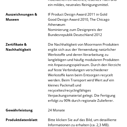
Akkuleuchten
ein mildes, neutrales Reinigungsmittel.
Auszeichnungen &
IF Product Design Award 2011 in Gold
... alle Leuchten
Museen
Good Design Award 2010, The Chicago
Athenæum
Betten
Nominierung zum Designpreis der
Bundesrepublik Deutschland 2012
Doppelbetten
Zertifikate &
Die Nachhaltigkeit von Moormann Produkten
Nachhaltigkeit
ergibt sich aus der Verwendung natürlicher
Einzelbetten
Werkstoffe und deren Verarbeitung zu
langlebigen und häufig modularen Produkten
Stapelbetten
mit Anpassungsspielraum. Durch den Verzicht
auf feste Verbindungen verschiedener
Kinderbetten
Werkstoffe kann beim Entsorgen recycelt
werden. Beim Transport wird Wert auf ein
kleines Packmaß und
Nachttische & Bettzubehör
recyceltes/recyclingfähiges
Verpackungsmaterial gelegt. Die Fertigung
... alle Betten
erfolgt zu 90% durch regionale Zulieferer.
Gewährleistung
24 Monate
Accessoires
Produktdatenblatt
Bitte klicken Sie auf das Bild, um detaillierte
Uhren
Informationen zu erhalten (ca. 2,3 MB).