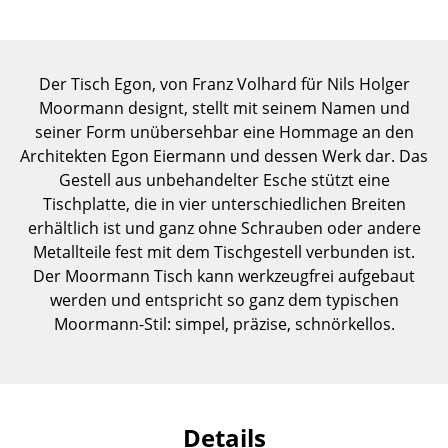
Einzelteile
... alle Tische
Der Tisch Egon, von Franz Volhard für Nils Holger
Aufbewahren
Moormann designt, stellt mit seinem Namen und
seiner Form unübersehbar eine Hommage an den
Regale & Schränke
Architekten Egon Eiermann und dessen Werk dar. Das
Gestell aus unbehandelter Esche stützt eine
Bücherregale
Tischplatte, die in vier unterschiedlichen Breiten
Wandregale
erhältlich ist und ganz ohne Schrauben oder andere
Metallteile fest mit dem Tischgestell verbunden ist.
Sideboards & Kommoden
Der Moormann Tisch kann werkzeugfrei aufgebaut
werden und entspricht so ganz dem typischen
TV Möbel
Moormann-Stil: simpel, präzise, schnörkellos.
Beistell- & Rollcontainer
Barmöbel
Garderoben
Details